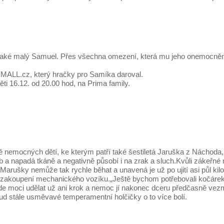
í také malý Samuel. Přes všechna omezení, která mu jeho onemocnění, 
u MALL.cz, který hračky pro Samíka daroval.
ti 16.12. od 20.00 hod, na Prima family.
ě nemocných dětí, ke kterým patří také šestiletá Jaruška z Náchoda,
b a napadá tkáně a negativně působí i na zrak a sluch.Kvůli zákeřné 
 Marušky nemůže tak rychle běhat a unavená je už po ujití asi půl kil
a zakoupení mechanického vozíku.„Ještě bychom potřebovali kočárek, 
moci udělat už ani krok a nemoc jí nakonec dceru předčasně vezme.
sud stále usměvavé temperamentní holčičky o to více bolí.