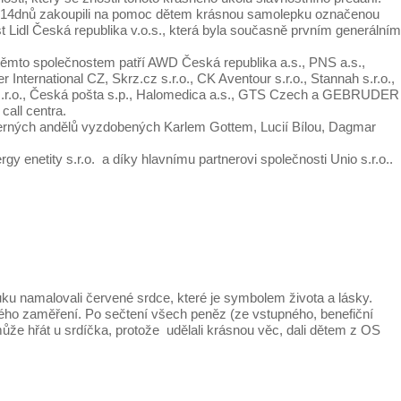
 dobu 14dnů zakoupili na pomoc dětem krásnou samolepku označenou
t Lidl Česká republika v.o.s., která byla současně prvním generálním
 těmto společnostem patří AWD Česká republika a.s., PNS a.s.,
nternational CZ, Skrz.cz s.r.o., CK Aventour s.r.o., Stannah s.r.o.,
s.r.o., Česká pošta s.p., Halomedica a.s., GTS Czech a GEBRUDER
call centra.
dherných andělů vyzdobených Karlem Gottem, Lucií Bílou, Dagmar
y enetity s.r.o. a díky hlavnímu partnerovi společnosti Unio s.r.o..
ruku namalovali červené srdce, které je symbolem života a lásky.
ého zaměření. Po sečtení všech peněz (ze vstupného, benefiční
 hřát u srdíčka, protože udělali krásnou věc, dali dětem z OS