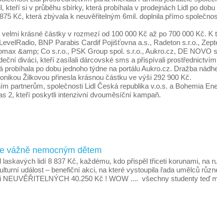
dl, kteří si v průběhu sbírky, která probíhala v prodejnách Lidl po
875 Kč, která zbývala k neuvěřitelným 6mil. doplnila přímo společnos
ly velmi krásné částky v rozmezí od 100 000 Kč až po 700 000 Kč. K
elRadio, BNP Parabis Cardif Pojišťovna a.s., Radeton s.r.o., Zepter I
max &amp; Co s.r.o., PSK Group spol. s.r.o., Aukro.cz, DE NOVO 
ční diváci, kteří zasílali dárcovské sms a přispívali prostřednictvím 
rá probíhala po dobu jednoho týdne na portálu Aukro.cz. Dražba ná
onikou Žilkovou přinesla krásnou částku ve výši 292 900 Kč.
m partnerům, společnosti Lidl Česká republika v.o.s. a Bohemia Energ
as 2, kteří poskytli intenzivní dvouměsíční kampaň.
noce vážně nemocným dětem
d laskavých lidí 8 837 Kč, každému, kdo přispěl třiceti korunami, na 
ní událost – benefiční akci, na které vystoupila řada umělců různ
i NEUVĚŘITELNÝCH 40.250 Kč ! WOW .... všechny studenty teď může