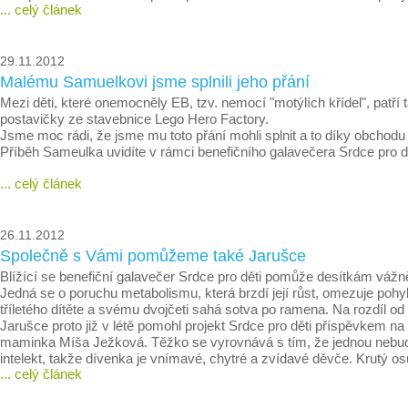
... celý článek
29.11.2012
Malému Samuelkovi jsme splnili jeho přání
Mezi děti, které onemocněly EB, tzv. nemocí "motýlích křídel", patř
postavičky ze stavebnice Lego Hero Factory.
Jsme moc rádi, že jsme mu toto přání mohli splnit a to díky obchod
Příběh Sameulka uvidíte v rámci benefičního galavečera Srdce pro dě
... celý článek
26.11.2012
Společně s Vámi pomůžeme také Jarušce
Blížící se benefiční galavečer Srdce pro děti pomůže desítkám vážn
Jedná se o poruchu metabolismu, která brzdí její růst, omezuje pohy
tříletého dítěte a svému dvojčeti sahá sotva po ramena. Na rozdíl od
Jarušce proto již v létě pomohl projekt Srdce pro děti příspěvkem n
maminka Míša Ježková. Těžko se vyrovnává s tím, že jednou nebude 
intelekt, takže dívenka je vnímavé, chytré a zvídavé děvče. Krutý o
... celý článek