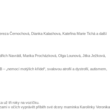
 Tereza Černochová, Dianka Kalashova, Kateřina Marie Tichá a další
dřich Navrátil, Marika Procházková, Olga Lounová, Jitka Ježková,
nemocí motýlích křídel“, svalovou atrofií a dystrofií, autismem,
a už tři roky na vozíčku.
slzami v očích vyprávět příběh své dcery maminka Karolínky Veronika