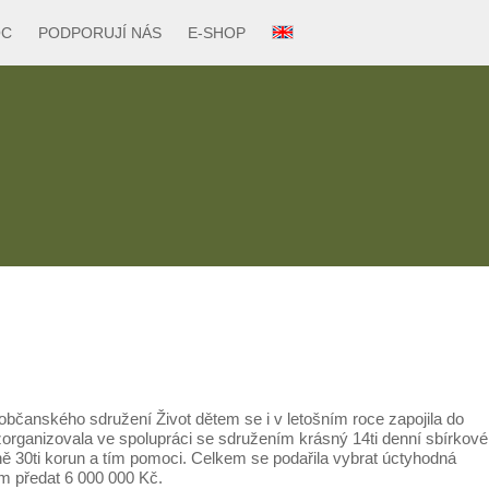
OC
PODPORUJÍ NÁS
E-SHOP
 občanského sdružení Život dětem se i v letošním roce zapojila do
zorganizovala ve spolupráci se sdružením krásný 14ti denní sbírkové
ě 30ti korun a tím pomoci. Celkem se podařila vybrat úctyhodná
em předat 6 000 000 Kč.