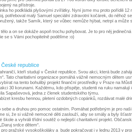
ojený na přístroje.
inka ho podkládá plyšovými zvířátky. Nyní jsme mu proto pořídili 1
j, potřeboval malý Samuel speciální zdravotní kočárek, do něhož se 
ružený, takže Samík, který se vůbec nemůže hýbat, netrpí a může s ro
lo a on se dokáže aspoň trochu pohybovat. Je to pro něj jedinečná r
ie se s Vámi pochopitelně podělíme :o)
 České republice
raničí, kteří studují v České republice. Svou akci, která bude zaháj
. Tato charitativní organizace pomáhá vážně nemocným dětem usnadnit
bírat na tento bohulibý projekt finanční prostředky v Praze na Mů
o akci 30 korunami. Každému, kdo přispěje, studenti na ruku namalují
ila Sapaševová, jedna z členek studentského týmu.
zet kresbu hennou, pletení ozdobných copánků, rozdávat malé drinky 
sebe a druhou pro pomoc ostatním. Pomáhat potřebným je pro naši sk
si, že si vážně nemocné děti zaslouží, aby se smály a byly šťastné
e a vyhráli třídní soutěž o nejlepší charitativní projekt. Občanské
 „Daruj srdce dětem“.
ty pro pražské vysokoškoláky a bude pokračovat i v lednu 2013 v pr