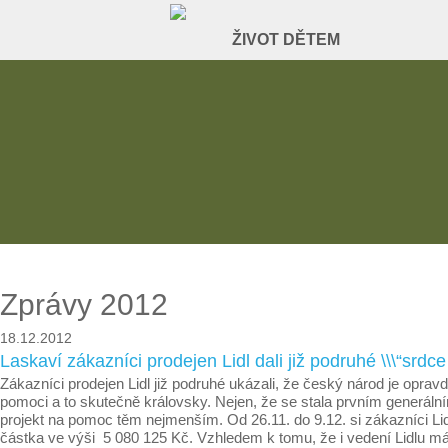
Zprávy 2012
18.12.2012
Laskaví zákazníci prodejen Lidl dali již podruhé \\\“srd
Zákazníci prodejen Lidl již podruhé ukázali, že český národ je opra
pomoci a to skutečně královsky. Nejen, že se stala prvním generální
projekt na pomoc těm nejmenším. Od 26.11. do 9.12. si zákazníci Li
částka ve výši 5 080 125 Kč. Vzhledem k tomu, že i vedení Lidlu má