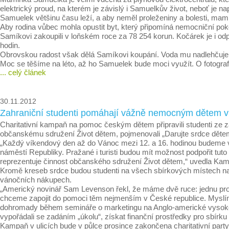
elektrický proud, na kterém je závislý i Samuelkův život, neboť je nap
Samuelek většinu času leží, a aby neměl proleženiny a bolesti, mam
Aby rodina vůbec mohla opustit byt, který připomíná nemocniční poko
Samíkovi zakoupili v loňském roce za 78 254 korun. Kočárek je i odp
hodin.
Obrovskou radost však dělá Samíkovi koupání. Voda mu nadlehčuje tě
Moc se těšíme na léto, až ho Samuelek bude moci využít. O fotograf
... celý článek
30.11.2012
Zahraniční studenti pomáhají vážně nemocným dětem v
Charitativní kampaň na pomoc českým dětem připravili studenti ze zah
občanskému sdružení Život dětem, pojmenovali „Darujte srdce dětem“
„Každý víkendový den až do Vánoc mezi 12. a 16. hodinou budeme vy
náměstí Republiky. Pražané i turisti budou mít možnost podpořit tut
reprezentuje činnost občanského sdružení Život dětem,“ uvedla Kam
Kromě kreseb srdce budou studenti na všech sbírkových místech nabí
vánočních nákupech.
„Americký novinář Sam Levenson řekl, že máme dvě ruce: jednu pro 
chceme zapojit do pomoci těm nejmenším v České republice. Myslíme 
dohromady během semináře o marketingu na Anglo-americké vysoké škol
vypořádali se zadáním „úkolu“, získat finanční prostředky pro sbírku
Kampaň v ulicích bude v půlce prosince zakončena charitativní par