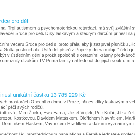
rdce pro děti
a. Trpí autismem a psychomotorickou retardací, má svůj zvláštní s
lavečer Srdce pro děti. Díky laskavým a štědrým dárcům přinesl 
ním večeru Srdce pro děti si proto přála, aby jí zazpíval písničku „K
 Gotta poslouchala. Ústřední píseň z Popelky dcera miluje,“ řekla j
ly být v ústředním dění a prožít společně s ostatními krásný předvá
e umožnily divákům TV Prima family nahlédnout do jejich soukromí a s
inesl unikátní částku 13 785 229 Kč
rásných prostorách Obecního domu v Praze, přinesl díky laskavým a 
cí péči svých rodičů.
ottrová , Miro Žbirka, Ewa Farna, Josef Vojtek, Petr Kolář, Jitka Z
ly Terezou Kostkovou, Davidem Matáskem, Oldřichem Navrátilem, Ma
, Dominikem Haškem, Vavřincem Hradílkem a dalšími významnými oso
lečnost Lidl prostřednictvím pana Michala Farníka jednatele společno