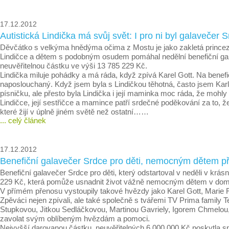
17.12.2012
Autistická Lindička má svůj svět: I pro ni byl galavečer S
Děvčátko s velkýma hnědýma očima z Mostu je jako zakletá princezn
Lindičce a dětem s podobným osudem pomáhal nedělní benefiční ga
neuvěřitelnou částku ve výši 13 785 229 Kč.
Lindička miluje pohádky a má ráda, když zpívá Karel Gott. Na benefič
naposlouchaný. Když jsem byla s Lindičkou těhotná, často jsem Karla
písničku, ale přesto byla Lindička i její maminka moc ráda, že moh
Lindičce, její sestřičce a mamince patří srdečné poděkování za to, ž
které žijí v úplně jiném světě než ostatní……
... celý článek
17.12.2012
Benefiční galavečer Srdce pro děti, nemocným dětem př
Benefiční galavečer Srdce pro děti, který odstartoval v neděli v k
229 Kč, která pomůže usnadnit život vážně nemocným dětem v domá
V přímém přenosu vystoupily takové hvězdy jako Karel Gott, Marie R
Zpěváci nejen zpívali, ale také společně s tvářemi TV Prima fami
Stupkovou, Jitkou Sedláčkovou, Martinou Gavriely, Igorem Chmelou
zavolat svým oblíbeným hvězdám a pomoci.
Nejvyšší darovanou částku, neuvěřitelných 6 000 000 Kč poskytla spo