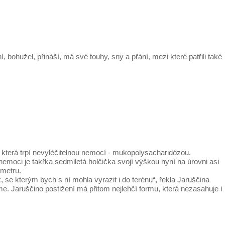
bohužel, přináší, má své touhy, sny a přání, mezi které patřili také
 která trpí nevyléčitelnou nemocí - mukopolysacharidózou.
nemoci je takřka sedmiletá holčička svojí výškou nyní na úrovni asi
ometru.
se kterým bych s ní mohla vyrazit i do terénu“, řekla Jaruščina
 Jaruščino postižení má přitom nejlehčí formu, která nezasahuje i