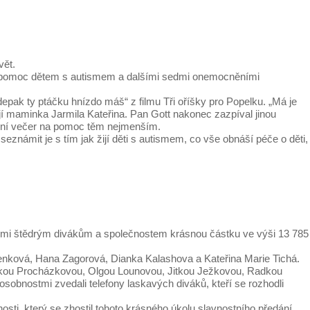
vět.
na pomoc dětem s autismem a dalšími sedmi onemocněními
depak ty ptáčku hnízdo máš“ z filmu Tři oříšky pro Popelku. „Má je
ejí maminka Jarmila Kateřina. Pan Gott nakonec zazpíval jinou
noční večer na pomoc těm nejmenším.
eznámit je s tím jak žijí děti s autismem, co vše obnáší péče o děti,
velmi štědrým divákům a společnostem krásnou částku ve výši 13 785
elenková, Hana Zagorová, Dianka Kalashova a Kateřina Marie Tichá.
rikou Procházkovou, Olgou Lounovou, Jitkou Ježkovou, Radkou
bnostmi zvedali telefony laskavých diváků, kteří se rozhodli
sti, který se zhostil tohoto krásného úkolu slavnostního předání.