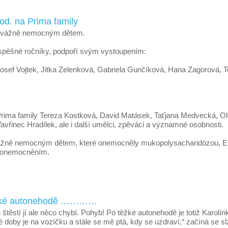
hod. na Prima family
ván vážně nemocným dětem.
í úspěšné ročníky, podpoří svým vystoupením:
, Josef Vojtek, Jitka Zelenková, Gabriela Gunčíková, Hana Zagorová,
 Prima family Tereza Kostková, David Matásek, Taťjana Medvecká, Ol
vřinec Hradílek, ale i další umělci, zpěváci a významné osobnosti.
ážně nemocným dětem, které onemocněly mukopolysacharidózou, EB – „
m onemocněním.
 těžké autonehodě …………
těstí jí ale něco chybí. Pohyb! Po těžké autonehodě je totiž Karolínk
é doby je na vozíčku a stále se mě ptá, kdy se uzdraví,“ začíná se 