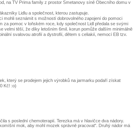
0hod, na TV Prima family z prostor Smetanovy síně Obecního domu v
ákazníky Lidlu a společnost, kterou zastupuje.
níci mohli seznámit s možností dobrovolného zapojení do pomoci
íkům za pomoc v loňském roce, kdy společnost Lidl předala se svými
e velmi těší, že díky letošním 6mil. korun pomůže dalším minimálně
í svalovou atrofií a dystrofií, dětem s celiakií, nemocí EB tzv.
žek, který se prodejem jejich výrobků na jarmarku podaří získat
0 Kč! :o)
končila s poslední chemoterapií. Terezka má v hlavičce dva nádory.
ý mozkomíšní mok, aby mohl mozek správně pracovat“. Druhý nádor má