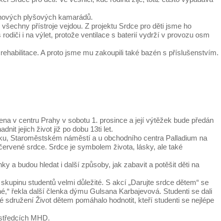
2 nových plyšových kamarádů.
všechny přístroje vejdou. Z projektu Srdce pro děti jsme ho
diči i na výlet, protože ventilace s baterií vydrží v provozu osm
ehabilitace. A proto jsme mu zakoupili také bazén s příslušenstvím.
ena v centru Prahy v sobotu 1. prosince a její výtěžek bude předán
 jejich život již po dobu 13ti let.
stku, Staroměstském náměstí a u obchodního centra Palladium na
 červené srdce. Srdce je symbolem života, lásky, ale také
a budou hledat i další způsoby, jak zabavit a potěšit děti na
upinu studentů velmi důležité. S akcí „Darujte srdce dětem“ se
,“ řekla další členka dýmu Gulsana Karbajevová. Studenti se dali
 sdružení Život dětem pomáhalo hodnotit, kteří studenti se nejlépe
ostředcích MHD.