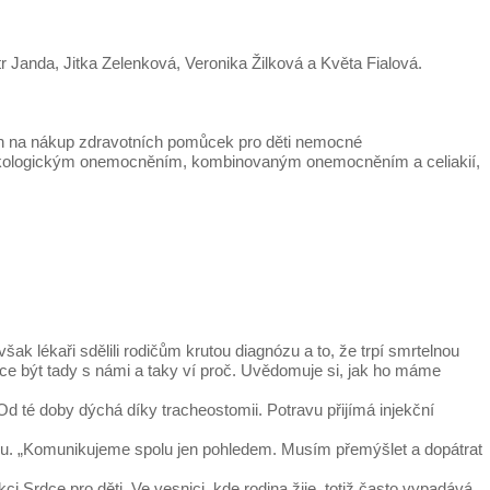
r Janda, Jitka Zelenková, Veronika Žilková a Květa Fialová.
čen na nákup zdravotních pomůcek pro děti nemocné
s onkologickým onemocněním, kombinovaným onemocněním a celiakií,
ak lékaři sdělili rodičům krutou diagnózu a to, že trpí smrtelnou
ce být tady s námi a taky ví proč. Uvědomuje si, jak ho máme
d té doby dýchá díky tracheostomii. Potravu přijímá injekční
ybu. „Komunikujeme spolu jen pohledem. Musím přemýšlet a dopátrat
 Srdce pro děti. Ve vesnici, kde rodina žije, totiž často vypadává