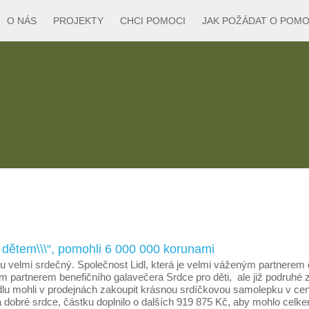
O NÁS
PROJEKTY
CHCI POMOCI
JAK POŽÁDAT O POM
ce dětem\\\“, pomohli 6 000 000 korunami
vdu velmi srdečný. Společnost Lidl, která je velmi váženým partnerem
m partnerem benefičního galavečera Srdce pro děti, ale již podruhé 
dlu mohli v prodejnách zakoupit krásnou srdíčkovou samolepku v cen
 dobré srdce, částku doplnilo o dalších 919 875 Kč, aby mohlo celk