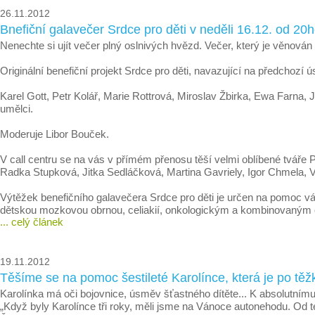
26.11.2012
Bnefiční galavečer Srdce pro děti v neděli 16.12. od 20
Nenechte si ujít večer plný oslnivých hvězd. Večer, který je věno
Originální benefiční projekt Srdce pro děti, navazující na předchoz
Karel Gott, Petr Kolář, Marie Rottrová, Miroslav Žbirka, Ewa Farna
umělci.
Moderuje Libor Bouček.
V call centru se na vás v přímém přenosu těší velmi oblíbené tváře
Radka Stupková, Jitka Sedláčková, Martina Gavriely, Igor Chmela, Va
Výtěžek benefičního galavečera Srdce pro děti je určen na pomoc v
dětskou mozkovou obrnou, celiakií, onkologickým a kombinovaný
... celý článek
19.11.2012
Těšíme se na pomoc šestileté Karolínce, která je po
Karolínka má oči bojovnice, úsměv šťastného dítěte... K absolutnímu š
„Když byly Karolínce tři roky, měli jsme na Vánoce autonehodu. Od t