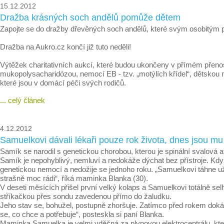
15.12.2012
Dražba krásných soch andělů pomůže dětem
Zapojte se do dražby dřevěných soch andělů, které svým osobitým poj
Dražba na Aukro.cz končí již tuto neděli!
Výtěžek charitativních aukcí, které budou ukončeny v přímém přenos
mukopolysacharidózou, nemocí EB - tzv. „motýlích křídel“, dětsko
které jsou v domácí péči svých rodičů.
... celý článek
4.12.2012
Samuelkovi dávali lékaři pouze rok života, dnes jsou mu
Samík se narodil s genetickou chorobou, kterou je spinální svalová at
Samík je nepohyblivý, nemluví a nedokáže dýchat bez přístroje. Když s
genetickou nemocí a nedožije se jednoho roku. „Samuelkovi táhne u
strašně moc rádi“, říká maminka Blanka (30).
V deseti měsících přišel první velký kolaps a Samuelkovi totálně se
stříkačkou přes sondu zavedenou přímo do žaludku.
Jeho stav se, bohužel, postupně zhoršuje. Zatímco před rokem doká
se, co chce a potřebuje“, posteskla si paní Blanka.
Maminka Samuelka je velmi vděčná za plynovou elektrocentrálu, kterou