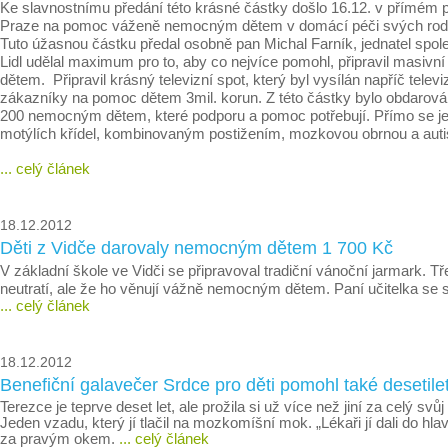
Ke slavnostnímu předání této krásné částky došlo 16.12. v přímém 
Praze na pomoc váženě nemocným dětem v domácí péči svých rod
Tuto úžasnou částku předal osobně pan Michal Farník, jednatel spole
Lidl udělal maximum pro to, aby co nejvíce pomohl, připravil masiv
dětem. Připravil krásný televizní spot, který byl vysílán napříč te
zákazníky na pomoc dětem 3mil. korun. Z této částky bylo obdarová
200 nemocným dětem, které podporu a pomoc potřebují. Přímo se jedn
motýlích křídel, kombinovaným postižením, mozkovou obrnou a au
... celý článek
18.12.2012
Děti z Vidče darovaly nemocným dětem 1 700 Kč
V základní škole ve Vidči se připravoval tradiční vánoční jarmark. T
neutratí, ale že ho věnují vážně nemocným dětem. Paní učitelka se 
... celý článek
18.12.2012
Benefiční galavečer Srdce pro děti pomohl také desetile
Terezce je teprve deset let, ale prožila si už více než jiní za celý s
Jeden vzadu, který jí tlačil na mozkomíšní mok. „Lékaři jí dali do
za pravým okem.
... celý článek