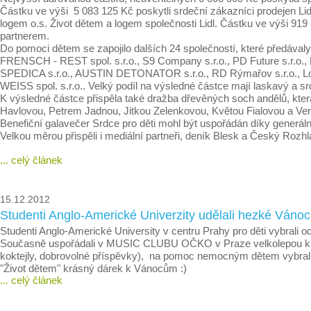
Částku ve výši 5 083 125 Kč poskytli srdeční zákazníci prodejen Li
logem o.s. Život dětem a logem společnosti Lidl. Částku ve výši 919 
partnerem.
Do pomoci dětem se zapojilo dalších 24 společností, které předáva
FRENSCH - REST spol. s.r.o., S9 Company s.r.o., PD Future s.r.o., Lev
SPEDICA s.r.o., AUSTIN DETONATOR s.r.o., RD Rýmařov s.r.o., Lo
WEISS spol. s.r.o.. Velký podíl na výsledné částce mají laskavý a srde
K výsledné částce přispěla také dražba dřevěných soch andělů, kte
Havlovou, Petrem Jadnou, Jitkou Zelenkovou, Květou Fialovou a Ver
Benefiční galavečer Srdce pro děti mohl být uspořádán díky generální
Velkou měrou přispěli i mediální partneři, deník Blesk a Český Rozhl
... celý článek
15.12.2012
Studenti Anglo-Americké Univerzity udělali hezké Vá
Studenti Anglo-Americké University v centru Prahy pro děti vybrali o
Současně uspořádali v MUSIC CLUBU OČKO v Praze velkolepou kultur
koktejly, dobrovolné příspěvky), na pomoc nemocným dětem vybral
"Život dětem" krásný dárek k Vánocům :)
... celý článek