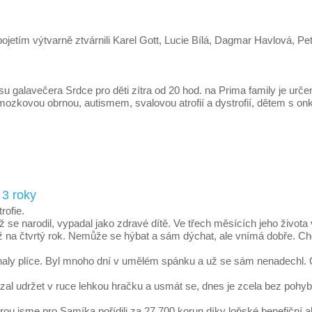
etím výtvarně ztvárnili Karel Gott, Lucie Bílá, Dagmar Havlová, Pet
u galavečera Srdce pro děti zítra od 20 hod. na Prima family je ur
u mozkovou obrnou, autismem, svalovou atrofií a dystrofií, dětem 
 3 roky
rofie.
e narodil, vypadal jako zdravé dítě. Ve třech měsících jeho života vš
ž na čtvrtý rok. Nemůže se hýbat a sám dýchat, ale vnímá dobře. Ch
lhaly plíce. Byl mnoho dní v umělém spánku a už se sám nenadechl. O
zal udržet v ruce lehkou hračku a usmát se, dnes je zcela bez poh
 jsme pro Samíka pořídili za 27 700 korun díky loňské benefiční akci