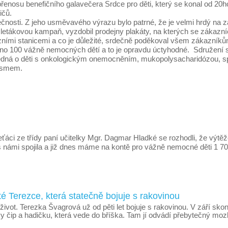
přenosu benefičního galavečera Srdce pro děti, který se konal od 2
ičů.
čnosti. Z jeho usměvavého výrazu bylo patrné, že je velmi hrdý na z
ní letákovou kampaň, vyzdobil prodejny plakáty, na kterých se zákaz
levizními stanicemi a co je důležité, srdečně poděkoval všem zákazn
no 100 vážně nemocných dětí a to je opravdu úctyhodné. Sdružení s
á o děti s onkologickým onemocněním, mukopolysacharidózou, spináln
tismem.
řeťáci ze třídy paní učitelky Mgr. Dagmar Hladké se rozhodli, že výtě
s námi spojila a již dnes máme na kontě pro vážně nemocné děti 1 70
té Terezce, která statečně bojuje s rakovinou
vůj život. Terezka Švagrová už od pěti let bojuje s rakovinou. V září s
 hlavy čip a hadičku, která vede do bříška. Tam jí odvádí přebytečn