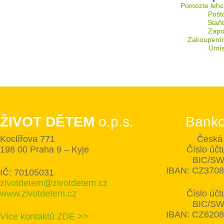
Pomozte lehc
Pošt
Staň
Zapoj
Zakoupení
Umís
ŽIVOT DĚTEM
o.p.s.
Banko
Koclířova 771
Česká 
198 00 Praha 9 – Kyje
Číslo úč
BIC/SW
IBAN: CZ370
IČ: 70105031
zivotdetem@zivotdetem.cz
www.zivotdetem.cz
Číslo úč
BIC/SW
IBAN: CZ620
Více kontaktů ZDE >>