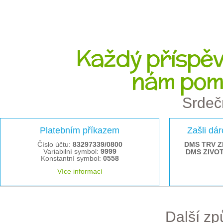
Každý příspěve
nám pom
Srdeč
Platebním příkazem
Zašli dá
Číslo účtu:
83297339/0800
DMS TRV Z
Variabilní symbol:
9999
DMS ZIVO
Konstantní symbol:
0558
Více informací
Další z