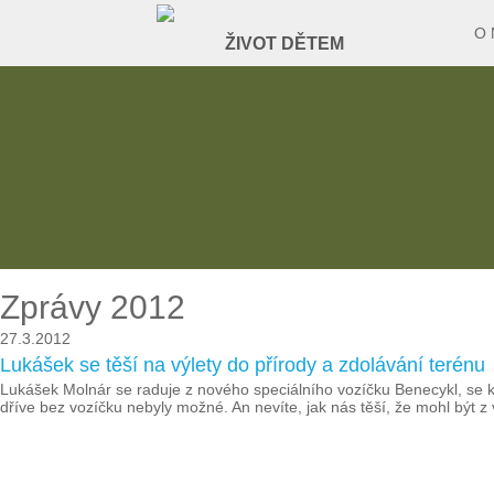
O 
Zprávy 2012
27.3.2012
Lukášek se těší na výlety do přírody a zdolávání terénu
Lukášek Molnár se raduje z nového speciálního vozíčku Benecykl, se k
dříve bez vozíčku nebyly možné. An nevíte, jak nás těší, že mohl být 