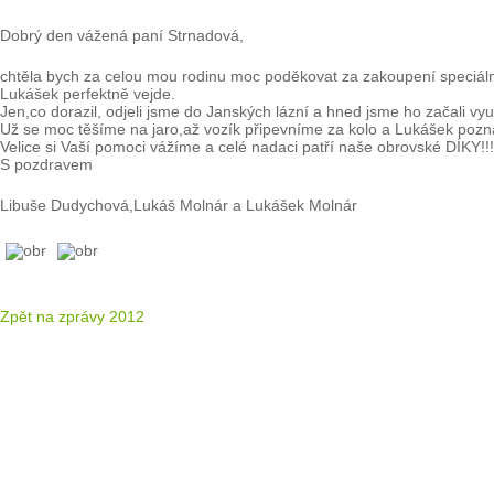
Dobrý den vážená paní Strnadová,
chtěla bych za celou mou rodinu moc poděkovat za zakoupení speciálníh
Lukášek perfektně vejde.
Jen,co dorazil, odjeli jsme do Janských lázní a hned jsme ho začali vyu
Už se moc těšíme na jaro,až vozík připevníme za kolo a Lukášek pozná 
Velice si Vaší pomoci vážíme a celé nadaci patří naše obrovské DÍKY!!!!
S pozdravem
Libuše Dudychová,Lukáš Molnár a Lukášek Molnár
Zpět na zprávy 2012