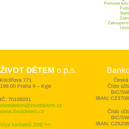
Pomozte lehc
Pošt
Staň
Zapoj
Zakoupení
Umís
ŽIVOT DĚTEM
o.p.s.
Banko
Koclířova 771
Česká 
198 00 Praha 9 – Kyje
Číslo úč
BIC/SW
IBAN: CZ370
IČ: 70105031
zivotdetem@zivotdetem.cz
www.zivotdetem.cz
Číslo úč
BIC/SW
IBAN: CZ620
Více kontaktů ZDE >>