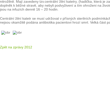
nitrožilně. Mají zavedeny tzv.centrální žilní katetry, (hadička, která je 
doplněk k běžné stravě, aby nebyli podvyživení a tím ohroženi na životě.
jsou na infuzích denně 16 – 20 hodin.
Centrální žilní katetr se musí udržovat v přísných sterilních podmínkách
nejsou okamžitě podána antibiotika pacientovi hrozí smrt. Velká část p
Zpět na zprávy 2012