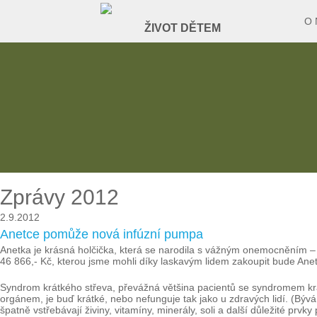
O 
Zprávy 2012
2.9.2012
Anetce pomůže nová infúzní pumpa
Anetka je krásná holčička, která se narodila s vážným onemocněním – 
46 866,- Kč, kterou jsme mohli díky laskavým lidem zakoupit bude Ane
Syndrom krátkého střeva, převážná většina pacientů se syndromem krátké
orgánem, je buď krátké, nebo nefunguje tak jako u zdravých lidí. (Bý
špatně vstřebávají živiny, vitamíny, minerály, soli a další důležité prvk