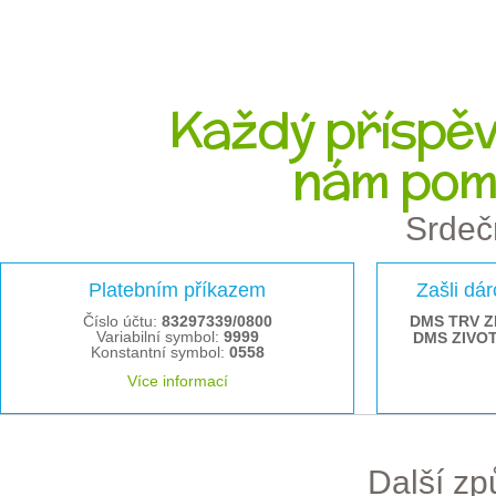
Každý příspěve
nám pom
Srdeč
Platebním příkazem
Zašli dá
Číslo účtu:
83297339/0800
DMS TRV Z
Variabilní symbol:
9999
DMS ZIVO
Konstantní symbol:
0558
Více informací
Další z