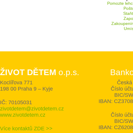
Pomozte lehc
Pošt
Staň
Zapoj
Zakoupení
Umís
ŽIVOT DĚTEM
o.p.s.
Banko
Koclířova 771
Česká 
198 00 Praha 9 – Kyje
Číslo úč
BIC/SW
IBAN: CZ370
IČ: 70105031
zivotdetem@zivotdetem.cz
www.zivotdetem.cz
Číslo úč
BIC/SW
IBAN: CZ620
Více kontaktů ZDE >>