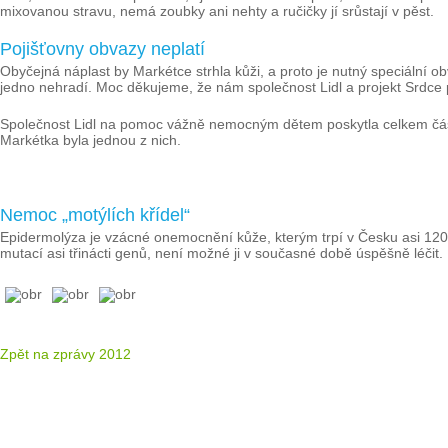
mixovanou stravu, nemá zoubky ani nehty a ručičky jí srůstají v pěst.
Pojišťovny obvazy neplatí
Obyčejná náplast by Markétce strhla kůži, a proto je nutný speciální ob
jedno nehradí. Moc děkujeme, že nám společnost Lidl a projekt Srdce
Společnost Lidl na pomoc vážně nemocným dětem poskytla celkem část
Markétka byla jednou z nich.
Nemoc „motýlích křídel“
Epidermolýza je vzácné onemocnění kůže, kterým trpí v Česku asi 120 
mutací asi třinácti genů, není možné ji v současné době úspěšně léčit.
Zpět na zprávy 2012