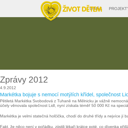
O NÁS
PROJEKT
Zprávy 2012
4.9.2012
Markétka bojuje s nemocí motýlích křídel, společnost Li
Pětiletá Markétka Svobodová z Tuhaně na Mělnicku je vážně nemocná. 
účely věnovala společnost Lidl, nyní získala téměř 50 000 Kč na speciál
Markétka je velmi statečná holčička, chodí do druhé třídy a nejvíce jí b
Fakt, že něco není v pořádku, zjistili lékaři krátce poté, co dívenka při