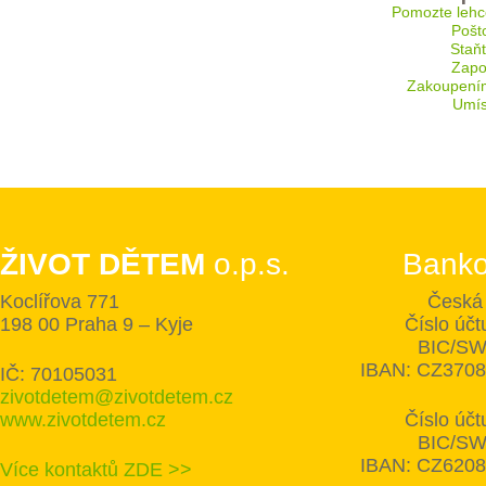
Pomozte lehc
Pošt
Staň
Zapoj
Zakoupení
Umís
ŽIVOT DĚTEM
o.p.s.
Banko
Koclířova 771
Česká 
198 00 Praha 9 – Kyje
Číslo úč
BIC/SW
IBAN: CZ370
IČ: 70105031
zivotdetem@zivotdetem.cz
www.zivotdetem.cz
Číslo úč
BIC/SW
IBAN: CZ620
Více kontaktů ZDE >>