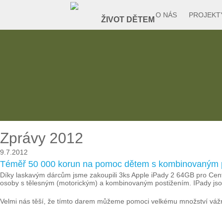
O NÁS
PROJEKT
Zprávy 2012
9.7.2012
Téměř 50 000 korun na pomoc dětem s kombinovaným 
Díky laskavým dárcům jsme zakoupili 3ks Apple iPady 2 64GB pro Cent
osoby s tělesným (motorickým) a kombinovaným postižením. IPady jso
Velmi nás těší, že tímto darem můžeme pomoci velkému množství vážně