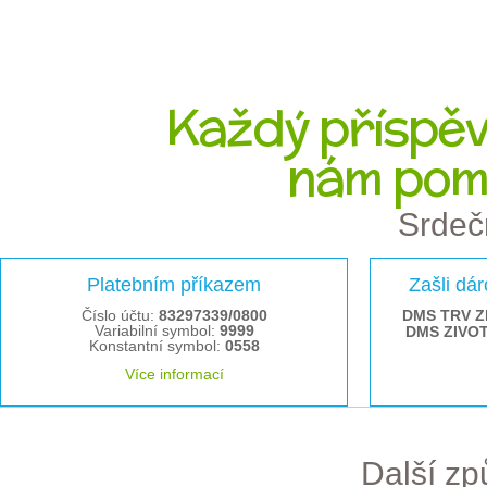
Každý příspěve
nám pom
Srdeč
Platebním příkazem
Zašli dá
Číslo účtu:
83297339/0800
DMS TRV Z
Variabilní symbol:
9999
DMS ZIVO
Konstantní symbol:
0558
Více informací
Další z