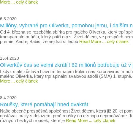
More
... celý článek
6.5.2020
Milióny, vybrané pro Oliverka, pomohou jemu, i další
Od 4. března se rozeběhla sbírka pro malého Oliverka, který trpí spin
transparentním účtu, který patří o.p.s. Život dětem, ve prospěch n
premiér Andrej Babiš, že nejdražší léčbu
Read More
... celý článek
15.4.2020
Oliverkův čas se velmi zkrátil! 62 miliónů potřebuje už v
I když stále zůstává hlavním tématem kolem nás koronavirus, mnohé 
malého Oliverka, který trpí spinální svalovou atrofií (SMA) 1. stup
More
... celý článek
8.4.2020
Roušky, které pomáhají hned dvakrát
Naše obecně prospěšná společnost Život dětem, která již 20 let po
dostávali maily s dotazem, proč roušky na e-shopu neprodáváme. T
různých hezkých roušek, které je
Read More
... celý článek