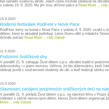
trpí spinální svalovou atrofií. Jejich cestu můžete sledovat na ofi
v sobotu 19. 9. 2020. My jim moc držíme palce a
Read More
... celý
15.9.2020
Rodinný festiválek RodFest v Nové Pace
RodFest, který se konal v Nové Pace v sobotu 4. 9. 2020, vznikl s ú
dětem, které to aktuálně potřebují. Letos Domu dětí a mládeže St
Ačkoliv počasí
Read More
... celý článek
11.9.2020
Podzimní Srdíčkové dny
V pondělí 21. 9. zahajuje Život dětem o.p.s. oficiální tradiční pod
dobrovolníky i v jiném termínu. Věříme, že tito dobrovolníci, kteří 
obávají pustit v současnosti studenty do ulic a buď realizují sbírku v
10.9.2020
Slavnostní zahájení podzimních srdíčkových dnů na nám
V pondělí 21. 9. pořádá Život dětem o.p.s. na náměstí Míru v Praze 
rodinám s vážně nemocnými dětmi, kterou Život dětem organizuje ji
More
... celý článek