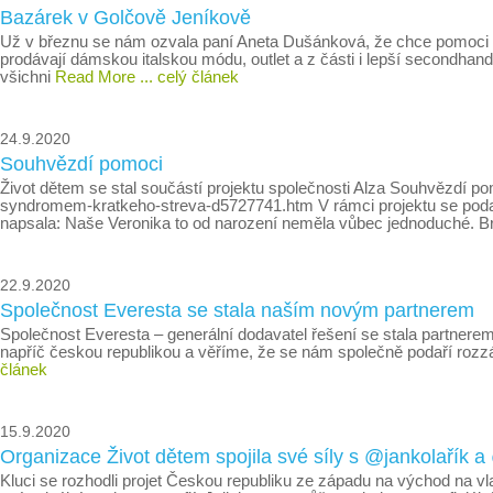
Bazárek v Golčově Jeníkově
Už v březnu se nám ozvala paní Aneta Dušánková, že chce pomoci
prodávají dámskou italskou módu, outlet a z části i lepší secondhan
všichni
Read More
... celý článek
24.9.2020
Souhvězdí pomoci
Život dětem se stal součástí projektu společnosti Alza Souhvězdí p
syndromem-kratkeho-streva-d5727741.htm V rámci projektu se podař
napsala: Naše Veronika to od narození neměla vůbec jednoduché. Br
22.9.2020
Společnost Everesta se stala naším novým partnerem
Společnost Everesta – generální dodavatel řešení se stala partnere
napříč českou republikou a věříme, že se nám společně podaří rozzá
článek
15.9.2020
Organizace Život dětem spojila své síly s @jankolařík a
Kluci se rozhodli projet Českou republiku ze západu na východ na 