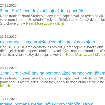
27.11.2020
Zimní Srdíčkové dny začínají už toto pondělí
Naše tradiční zimní Srdíčkové dny jsme naplánovali na týden od 30.1
vzhledem k tomu, že střední školy a učiliště, které nám už dvacet l
Srdíčkové dny v
Read More
... celý článek
23.11.2020
Odstartovali jsme projekt „Pomáhejme si navzájem“
Dne 20.11.2020 jsme odstartovali projekt „Pomáhejme si navzájem“, 
dětí a jejich rodiče speciálními zdravotnickými nanorouškami české 
imunitu a již tak každý den bojují s velkými
Read More
... celý článe
23.11.2020
Zimní Srdíčkové dny na pomoc vážně nemocným dětem
Naše tradiční zimní Srdíčkové dny jsme naplánovali na týden od 30.
proběhnou. Ovšem záleží to na tom, zda v té době budou stále ještě 
článek
16.11.2020
Intelsol pomáhá hledat Ježíšky pro Vánoční strom