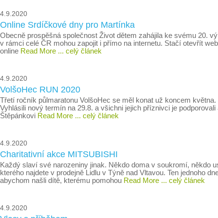
4.9.2020
Online Srdíčkové dny pro Martínka
Obecně prospěšná společnost Život dětem zahájila ke svému 20. vý
v rámci celé ČR mohou zapojit i přímo na internetu. Stačí otevřít w
online
Read More
... celý článek
4.9.2020
VolšoHec RUN 2020
Třetí ročník půlmaratonu VolšoHec se měl konat už koncem května. Je
Vyhlásili nový termín na 29.8. a všichni jejich příznivci je podporova
Štěpánkovi
Read More
... celý článek
4.9.2020
Charitativní akce MITSUBISHI
Každý slaví své narozeniny jinak. Někdo doma v soukromí, někdo u
kterého najdete v prodejně Lidlu v Týně nad Vltavou. Ten jednoho dn
abychom našli dítě, kterému pomohou
Read More
... celý článek
4.9.2020