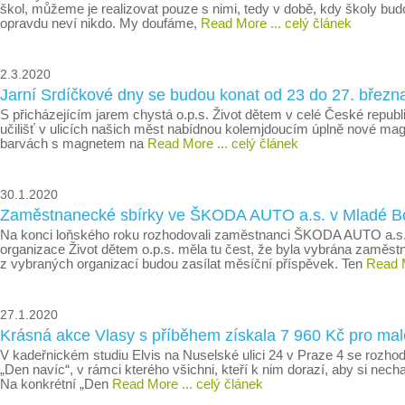
škol, můžeme je realizovat pouze s nimi, tedy v době, kdy školy bud
opravdu neví nikdo. My doufáme,
Read More
... celý článek
2.3.2020
Jarní Srdíčkové dny se budou konat od 23 do 27. březn
S přicházejícím jarem chystá o.p.s. Život dětem v celé České republi
učilišť v ulicích našich měst nabídnou kolemjdoucím úplně nové magn
barvách s magnetem na
Read More
... celý článek
30.1.2020
Zaměstnanecké sbírky ve ŠKODA AUTO a.s. v Mladé Bo
Na konci loňského roku rozhodovali zaměstnanci ŠKODA AUTO a.s. o
organizace Život dětem o.p.s. měla tu čest, že byla vybrána zaměst
z vybraných organizací budou zasílat měsíční příspěvek. Ten
Read 
27.1.2020
Krásná akce Vlasy s příběhem získala 7 960 Kč pro m
V kadeřnickém studiu Elvis na Nuselské ulici 24 v Praze 4 se rozhodl
„Den navíc“, v rámci kterého všichni, kteří k nim dorazí, aby si nec
Na konkrétní „Den
Read More
... celý článek