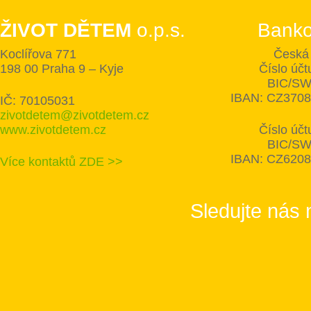
ŽIVOT DĚTEM
o.p.s.
Banko
Koclířova 771
Česká 
198 00 Praha 9 – Kyje
Číslo úč
BIC/SW
IBAN: CZ370
IČ: 70105031
zivotdetem@zivotdetem.cz
www.zivotdetem.cz
Číslo úč
BIC/SW
IBAN: CZ620
Více kontaktů ZDE >>
Sledujte nás 