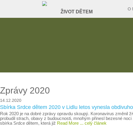
O 
Zprávy 2020
14.12.2020
Sbírka Srdce dětem 2020 v Lidlu letos vynesla obdivuh
Rok 2020 je na dobré zprávy opravdu skoupý. Koronavirus změnil živo
probudil strach, obavy z budoucnosti, mnohým přinesl bezesné noci a
sbírka Srdce dětem, která již
Read More
... celý článek