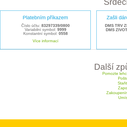
Srdeč
Platebním příkazem
Zašli dá
Číslo účtu:
83297339/0800
DMS TRV Z
Variabilní symbol:
9999
DMS ZIVO
Konstantní symbol:
0558
Více informací
Další z
Pomozte lehc
Pošt
Staň
Zapoj
Zakoupení
Umís