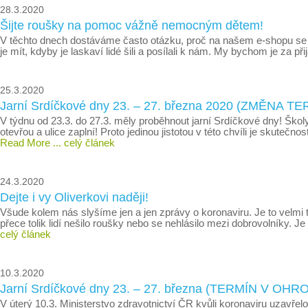
28.3.2020
Šijte roušky na pomoc vážně nemocným dětem!
V těchto dnech dostáváme často otázku, proč na našem e-shopu se 
je mít, kdyby je laskaví lidé šili a posílali k nám. My bychom je za p
25.3.2020
Jarní Srdíčkové dny 23. – 27. března 2020 (ZMĚNA T
V týdnu od 23.3. do 27.3. měly proběhnout jarní Srdíčkové dny! Ško
otevřou a ulice zaplní! Proto jedinou jistotou v této chvíli je sku
Read More
... celý článek
24.3.2020
Dejte i vy Oliverkovi naději!
Všude kolem nás slyšíme jen a jen zprávy o koronaviru. Je to velmi
přece tolik lidí nešilo roušky nebo se nehlásilo mezi dobrovolník
celý článek
10.3.2020
Jarní Srdíčkové dny 23. – 27. března (TERMÍN V OHR
V úterý 10.3. Ministerstvo zdravotnictví ČR kvůli koronaviru uzavřel