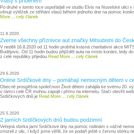
Vlasy s příběhem
Po druhé v tomto roce uspořádali ve studiu Elvis na Nuselské ulici v
věnují výtěžek ze střihání vlasů během jednoho dne na pomoc konkré
More
... celý článek
11.8.2020
Zveme všechny příznivce aut značky Mitsubishi do Česk
V neděli 16.8.2020 od 11 hodin probíhá krásná charitativní akce 
Budějovic. Od 11 hodin budou přijíždět auta na místo konání, tedy d
z celé republiky přijedou
Read More
... celý článek
29.6.2020
Online Srdíčkové dny – pomáhají nemocným dětem v c
Obecně prospěšná společnost Život dětem zahájila ke svému 20. vý
v rámci celé ČR mohou zapojit i přímo na internetu. Stačí otevřít we
Srdíčkových dnů je
Read More
... celý článek
25.5.2020
Z jarních Srdíčkových dnů budou podzimní
Veřejná sbírka jarní Srdíčkové dny na pomoc rodinám s vážně nemoc
zmizeli z ulic. I když jsme věřili, že se podaří ještě v červnu sbírk