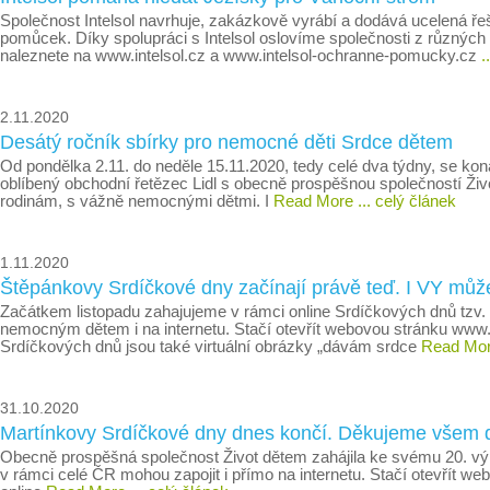
Společnost Intelsol navrhuje, zakázkově vyrábí a dodává ucelená řeš
pomůcek. Díky spolupráci s Intelsol oslovíme společnosti z různých
naleznete na www.intelsol.cz a www.intelsol-ochranne-pomucky.cz
.
2.11.2020
Desátý ročník sbírky pro nemocné děti Srdce dětem
Od pondělka 2.11. do neděle 15.11.2020, tedy celé dva týdny, se koná
oblíbený obchodní řetězec Lidl s obecně prospěšnou společností Živ
rodinám, s vážně nemocnými dětmi. I
Read More
... celý článek
1.11.2020
Štěpánkovy Srdíčkové dny začínají právě teď. I VY můž
Začátkem listopadu zahajujeme v rámci online Srdíčkových dnů tzv.
nemocným dětem i na internetu. Stačí otevřít webovou stránku www.s
Srdíčkových dnů jsou také virtuální obrázky „dávám srdce
Read Mo
31.10.2020
Martínkovy Srdíčkové dny dnes končí. Děkujeme všem dá
Obecně prospěšná společnost Život dětem zahájila ke svému 20. vý
v rámci celé ČR mohou zapojit i přímo na internetu. Stačí otevřít w