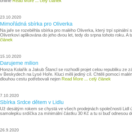
online
Read More
... celý článek
23.10.2020
Mimořádná sbírka pro Oliverka
Na jaře se rozeběhla sbírka pro malého Oliverka, který trpí spinální s
Oliverkovi aplikována do jeho dvou let, tedy do srpna tohoto roku. A 
článek
15.10.2020
Darujeme milion
Honza Kolařík a Jakub Štancl se rozhodli projet celou republiku ze
v Beskydech na Lysé Hoře. Kluci měli jediný cíl. Chtěli pomoci malému
dlouhou cestu potřebovali nejen
Read More
... celý článek
7.10.2020
Sbírka Srdce dětem v Lidlu
Už desátým rokem se chystá ve všech prodejnách společnosti Lidl úž
samolepku srdíčka za minimální částku 30 Kč a tu si buď odnesou d
26.9.2020