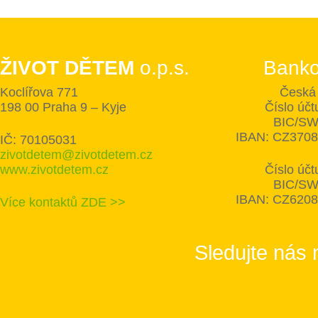
ŽIVOT DĚTEM
o.p.s.
Banko
Koclířova 771
Česká 
198 00 Praha 9 – Kyje
Číslo úč
BIC/SW
IBAN: CZ370
IČ: 70105031
zivotdetem@zivotdetem.cz
www.zivotdetem.cz
Číslo úč
BIC/SW
IBAN: CZ620
Více kontaktů ZDE >>
Sledujte nás 