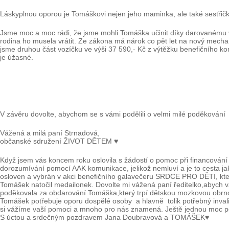
Láskyplnou oporou je Tomáškovi nejen jeho maminka, ale také sestřič
Jsme moc a moc rádi, že jsme mohli Tomáška učinit díky darovanému vo
rodina ho musela vrátit. Ze zákona má nárok co pět let na nový mecha
jsme druhou část vozíčku ve výši 37 590,- Kč z výtěžku benefičního k
je úžasné.
V závěru dovolte, abychom se s vámi podělili o velmi milé poděková
Vážená a milá paní Strn
občanské sdružení ŽIVOT DĚTEM ♥
Když jsem vás koncem roku oslovila s žádostí o pomoc při financování
dorozumívání pomocí AAK komunikace, jelikož nemluví a je to cesta jak 
osloven a vybrán v akci benefičního galavečeru SRDCE PRO DĚTI, kt
Tomášek natočil medailonek. Dovolte mi vážená paní ředitelko,aby
poděkovala za obdarování Tomáška,který trpí dětskou mozkovou obrno
Tomášek potřebuje oporu dospělé osoby a hlavně tolik potřebný invalid
si vážíme vaší pomoci a mnoho pro nás znamená. Ještě jednou moc p
S úctou a srdečným pozdravem Jana Doubravová a TOMÁŠEK♥