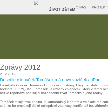
O NÁS
PROJEKT
Zprávy 2012
21.2.2012
Desetiletý klouček Tomášek má nový vozíček a iPad
Desetiletý klouček, Tomášek Doubrava z Ostravy, který neustále připom
hodnotě 50 279,- Kč. Tomášek je úžasný chlapeček, který v rámci be
hezké reportáže popisující každodenní život Tomáška a jeho rodiny.
Tomášek miluje svoji rodinu, je kamarádský k dětem a ve škole má samé
spánku ho provázejí těžké epileptické záchvaty končící až bezvědom