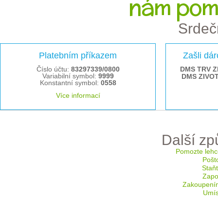
nám pom
Srdeč
Platebním příkazem
Zašli dá
Číslo účtu:
83297339/0800
DMS TRV Z
Variabilní symbol:
9999
DMS ZIVO
Konstantní symbol:
0558
Více informací
Další z
Pomozte lehc
Pošt
Staň
Zapoj
Zakoupení
Umís