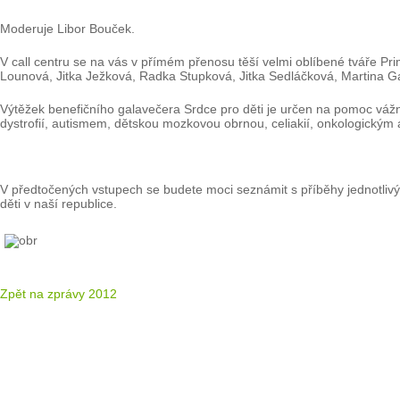
Moderuje Libor Bouček.
V call centru se na vás v přímém přenosu těší velmi oblíbené tváře P
Lounová, Jitka Ježková, Radka Stupková, Jitka Sedláčková, Martina Gav
Výtěžek benefičního galavečera Srdce pro děti je určen na pomoc váž
dystrofií, autismem, dětskou mozkovou obrnou, celiakií, onkologic
V předtočených vstupech se budete moci seznámit s příběhy jednotlivý
děti v naší republice.
Zpět na zprávy 2012