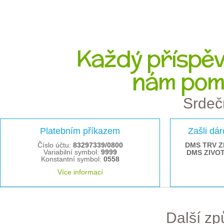
Každý příspěve
nám pom
Srdeč
Platebním příkazem
Zašli dá
Číslo účtu:
83297339/0800
DMS TRV Z
Variabilní symbol:
9999
DMS ZIVO
Konstantní symbol:
0558
Více informací
Další z