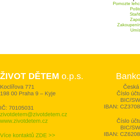
Pomozte lehc
Pošt
Staň
Zapoj
Zakoupení
Umís
ŽIVOT DĚTEM
o.p.s.
Banko
Koclířova 771
Česká 
198 00 Praha 9 – Kyje
Číslo úč
BIC/SW
IBAN: CZ370
IČ: 70105031
zivotdetem@zivotdetem.cz
www.zivotdetem.cz
Číslo úč
BIC/SW
IBAN: CZ620
Více kontaktů ZDE >>