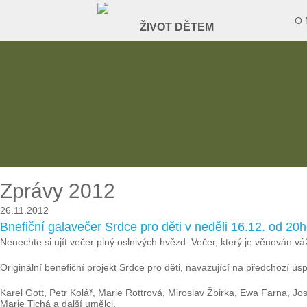
O 
Zprávy 2012
26.11.2012
Bnefiční galavečer Srdce pro děti v neděli 16.12. od 20
Nenechte si ujít večer plný oslnivých hvězd. Večer, který je věnován
Originální benefiční projekt Srdce pro děti, navazující na předchozí 
Karel Gott, Petr Kolář, Marie Rottrová, Miroslav Žbirka, Ewa Farna, 
Marie Tichá a další umělci.