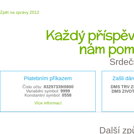
Zpět na zprávy 2012
Každý příspěve
nám pom
Srdeč
Platebním příkazem
Zašli dá
Číslo účtu:
83297339/0800
DMS TRV Z
Variabilní symbol:
9999
DMS ZIVO
Konstantní symbol:
0558
Více informací
Další z