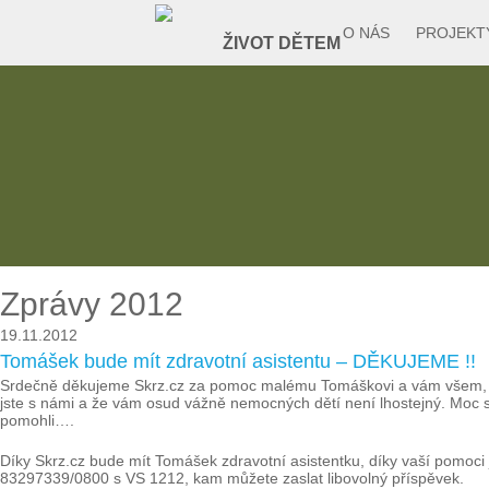
O NÁS
PROJEKT
Zprávy 2012
19.11.2012
Tomášek bude mít zdravotní asistentu – DĚKUJEME !!
Srdečně děkujeme Skrz.cz za pomoc malému Tomáškovi a vám všem, kteř
jste s námi a že vám osud vážně nemocných dětí není lhostejný. Moc si
pomohli….
Díky Skrz.cz bude mít Tomášek zdravotní asistentku, díky vaší pomoci j
83297339/0800 s VS 1212, kam můžete zaslat libovolný příspěvek.