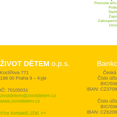
Pomozte lehc
Pošt
Staň
Zapoj
Zakoupení
Umís
ŽIVOT DĚTEM
o.p.s.
Banko
Koclířova 771
Česká 
198 00 Praha 9 – Kyje
Číslo úč
BIC/SW
IBAN: CZ370
IČ: 70105031
zivotdetem@zivotdetem.cz
www.zivotdetem.cz
Číslo úč
BIC/SW
IBAN: CZ620
Více kontaktů ZDE >>