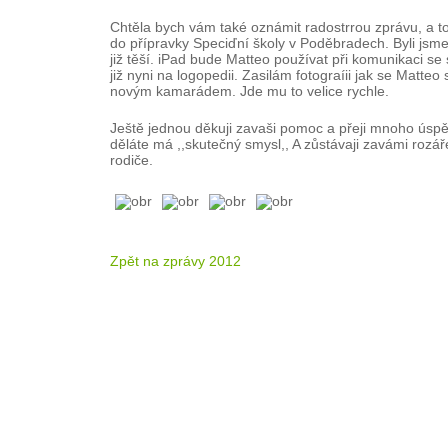
Chtěla bych vám také oznámit radostrrou zprávu, a t
do přípravky Speciďní školy v Poděbradech. Byli jsme
již těší. iPad bude Matteo používat při komunikaci se
již nyni na logopedii. Zasilám fotograíii jak se Mat
novým kamarádem. Jde mu to velice rychle.
Ještě jednou děkuji zavaši pomoc a přeji mnoho úspě
děláte má ,,skutečný smysl,, A zůstávaji zavámi rozá
rodiče.
Zpět na zprávy 2012