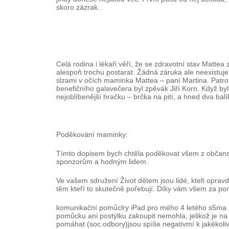
skoro zázrak.
Celá rodina i lékaři věří, že se zdravotní stav Mattea
alespoň trochu postarat. Žádná záruka ale neexistuje. „
slzami v očích maminka Mattea – paní Martina. Patro
benefičního galavečera byl zpěvák Jiří Korn. Když byl 
nejoblíbenější hračku – brčka na pití, a hned dva balí
Poděkování maminky:
Tímto dopisem bych chtěla poděkovat všem z občans
sponzorům a hodným lidem.
Ve vašem sdružení Život dětem jsou lidé, ktefi oprav
těm kteří to skutečně pořebují. Díky vám všem za po
komunikační pomůclry iPad pro mého 4 letého s5ma 
pomůcku ani postýlku zakoupit nemohla, jelikož je na 
pomáhat (soc.odbory)jsou spíše negativmí k jakékoli