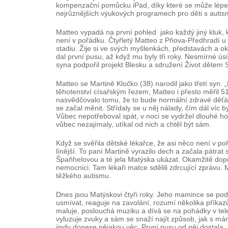
kompenzační pomůcku iPad, díky které se může lépe d
nejrůznějších výukových programech pro děti s auti
Matteo vypadá na první pohled jako každý jiný kluk, kd
není v pořádku. Čtyřletý Matteo z Pňova-Předhradí u
stadiu. Žije si ve svých myšlenkách, představách a 
dal první pusu, až když mu byly tři roky. Nesmírné ús
syna podpořil projekt Blesku a sdružení Život dětem S
Matteo se Martině Kločko (38) narodil jako třetí syn
těhotenství císařským řezem, Matteo i přesto měřil 51
nasvědčovalo tomu, že to bude normální zdravé děťát
se začal měnit. Střídaly se u něj nálady, čím dál víc 
Vůbec nepotřeboval spát, v noci se vydržel dlouhé hod
vůbec nezajímaly, utíkal od nich a chtěl být sám.
Když se svěřila dětské lékařce, že asi něco není v po
línější. To paní Martině vyrazilo dech a začala pátrat
Špaňhelovou a té jela Matýska ukázat. Okamžitě dopo
nemocnici. Tam lékaři matce sdělili zdrcující zprávu
těžkého autismu.
Dnes jsou Matýskovi čtyři roky. Jeho mamince se pod
usmívat, reaguje na zavolání, rozumí několika příka
maluje, poslouchá muziku a dívá se na pohádky v telev
vyluzuje zvuky a sám se snaží najít způsob, jak s má
jindy donese nějakou věc. První pusu od něj dostala, a