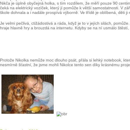
Nikča je úplně obyčejná holka, s tím rozdílem, že měří pouze 90 centi
čeká na elektrický vozíček, který jí pomůže k větší samostatnosti. V z
škole dohnala a i nadále prospívá výborně. Ve třídě je oblíbená, děti ji 
Je velmi pečlivá, ctižádostivá a ráda, když je to v jejích silách, pomůž
hraje hlavně hry a brouzdá na internetu. Kdyby se na ní usmálo štěstí,
Protože Nikolka nemůže moc dlouho psát, přála si lehký notebook, kter
nesmírně šťastní, že jsme mohli Nikolce tento sen díky krásnému projek