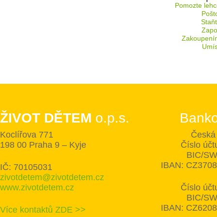
Pomozte lehc
Pošt
Staň
Zapoj
Zakoupení
Umís
ŽIVOT DĚTEM
o.p.s.
Banko
Koclířova 771
Česká 
198 00 Praha 9 – Kyje
Číslo úč
BIC/SW
IBAN: CZ370
IČ: 70105031
zivotdetem@zivotdetem.cz
www.zivotdetem.cz
Číslo úč
BIC/SW
IBAN: CZ620
Více kontaktů ZDE >>