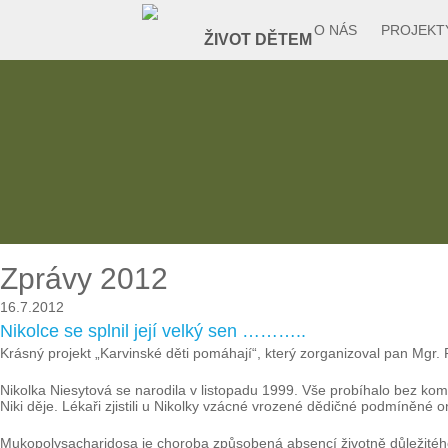
O NÁS
PROJEKT
Zprávy 2012
16.7.2012
Nikolce se splnil její velký sen ………..
Krásný projekt „Karvinské děti pomáhají“, který zorganizoval pan Mgr.
Nikolka Niesytová se narodila v listopadu 1999. Vše probíhalo bez kompli
Niki děje. Lékaři zjistili u Nikolky vzácné vrozené dědičné podmíněné
Mukopolysacharidosa je choroba způsobená absencí životně důležité