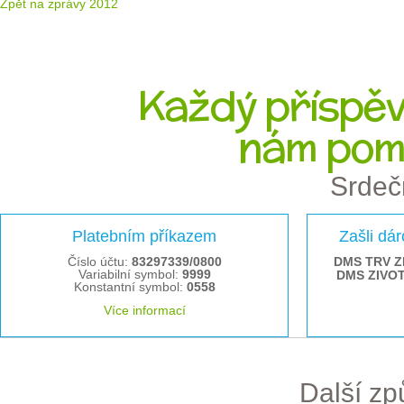
Zpět na zprávy 2012
Každý příspěve
nám pom
Srdeč
Platebním příkazem
Zašli dá
Číslo účtu:
83297339/0800
DMS TRV Z
Variabilní symbol:
9999
DMS ZIVO
Konstantní symbol:
0558
Více informací
Další z