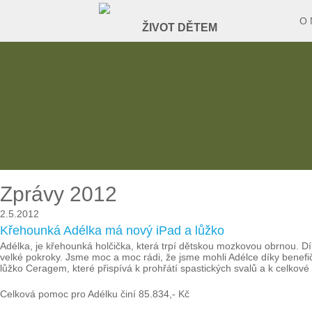
O 
Zprávy 2012
2.5.2012
Křehounká Adélka má nový iPad a lůžko
Adélka, je křehounká holčička, která trpí dětskou mozkovou obrnou. Dí
velké pokroky. Jsme moc a moc rádi, že jsme mohli Adélce díky benefi
lůžko Ceragem, které přispívá k prohřátí spastických svalů a k celkové r
Celková pomoc pro Adélku činí 85.834,- Kč