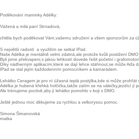
Poděkování maminky Adélky:
Vážená a milá paní Strnadová,
chtěla bych poděkovat Vám,vašemu sdružení a všem sponzorům za úž
S největší radostí a využitím se setkal IPad.
Naše Adélka je mentálně velmi zdatná,ale protože kvůli postižení DMO
Byli jsme překvapeni,s jakou lehkostí dovede řešit početní i grafomotor
Díky nádherným aplikacím,které se dají lehce stáhnout,se může Aďa dál 
IPad se stal jejím každodenním pomocníkem a kamarádem.
Lehátko Ceragem je pro ní úžasná teplá postýlka,kde si může prohřát s
Adélka je hubená křehká holčička,takže zatím se na válečky,jezdící jí p
Ale trénujeme poctivě,aby jí lehátko pomohlo v boji s DMO.
Ještě jednou moc děkujeme za rychlou a velkorysou pomoc.
Simona Šimanovská
matka