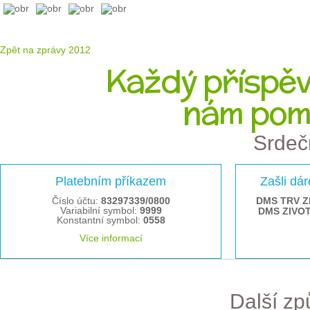
Zpět na zprávy 2012
Každý příspěve
nám pom
Srdeč
Platebním příkazem
Zašli dá
Číslo účtu:
83297339/0800
DMS TRV Z
Variabilní symbol:
9999
DMS ZIVO
Konstantní symbol:
0558
Více informací
Další z