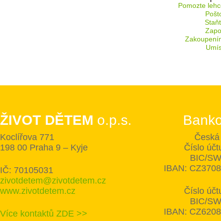
Pomozte lehc
Pošt
Staň
Zapoj
Zakoupení
Umís
ŽIVOT DĚTEM
o.p.s.
Banko
Koclířova 771
Česká 
198 00 Praha 9 – Kyje
Číslo úč
BIC/SW
IBAN: CZ370
IČ: 70105031
zivotdetem@zivotdetem.cz
www.zivotdetem.cz
Číslo úč
BIC/SW
IBAN: CZ620
Více kontaktů ZDE >>