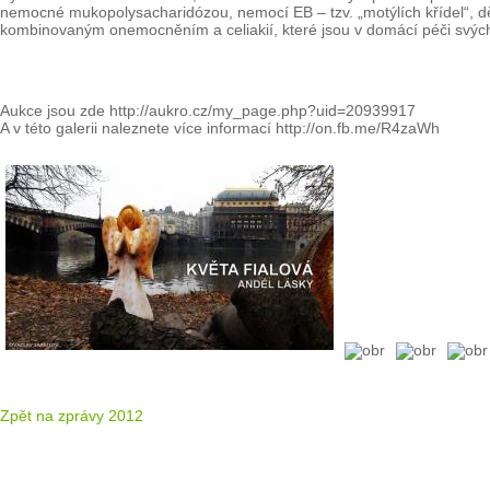
nemocné mukopolysacharidózou, nemocí EB – tzv. „motýlích křídel“, d
kombinovaným onemocněním a celiakií, které jsou v domácí péči svých
Aukce jsou zde http://aukro.cz/my_page.php?uid=20939917
A v této galerii naleznete více informací http://on.fb.me/R4zaWh
Zpět na zprávy 2012