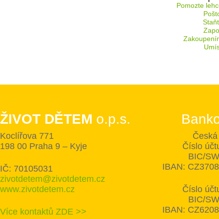
Pomozte lehc
Pošt
Staň
Zapoj
Zakoupení
Umís
ŽIVOT DĚTEM
o.p.s.
Banko
Koclířova 771
Česká 
198 00 Praha 9 – Kyje
Číslo úč
BIC/SW
IBAN: CZ370
IČ: 70105031
zivotdetem@zivotdetem.cz
www.zivotdetem.cz
Číslo úč
BIC/SW
IBAN: CZ620
Více kontaktů ZDE >>