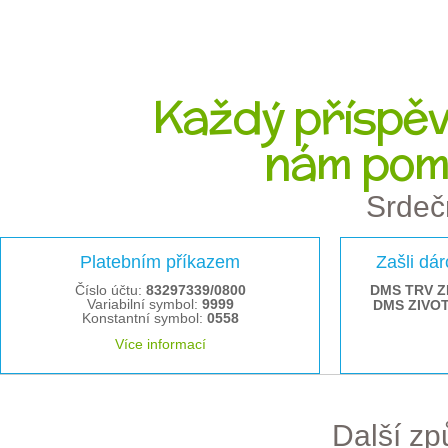
Každý příspěve
nám pom
Srdeč
Platebním příkazem
Zašli dá
Číslo účtu:
83297339/0800
DMS TRV Z
Variabilní symbol:
9999
DMS ZIVO
Konstantní symbol:
0558
Více informací
Další z