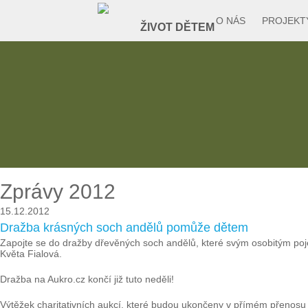
O NÁS
PROJEKT
Zprávy 2012
15.12.2012
Dražba krásných soch andělů pomůže dětem
Zapojte se do dražby dřevěných soch andělů, které svým osobitým pojet
Květa Fialová.
Dražba na Aukro.cz končí již tuto neděli!
Výtěžek charitativních aukcí, které budou ukončeny v přímém přenosu 