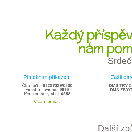
Každý příspěve
nám pom
Srdeč
Platebním příkazem
Zašli dá
Číslo účtu:
83297339/0800
DMS TRV Z
Variabilní symbol:
9999
DMS ZIVO
Konstantní symbol:
0558
Více informací
Další z