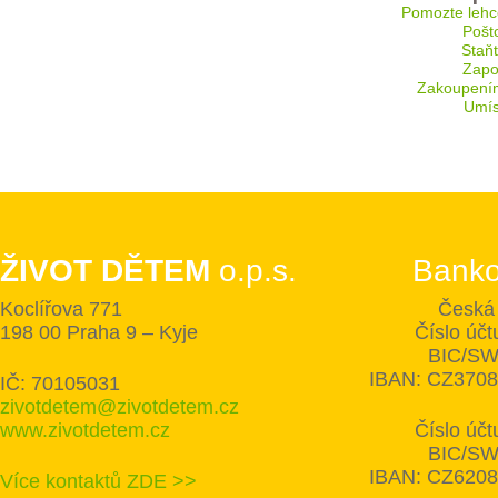
Pomozte lehc
Pošt
Staň
Zapoj
Zakoupení
Umís
ŽIVOT DĚTEM
o.p.s.
Banko
Koclířova 771
Česká 
198 00 Praha 9 – Kyje
Číslo úč
BIC/SW
IBAN: CZ370
IČ: 70105031
zivotdetem@zivotdetem.cz
www.zivotdetem.cz
Číslo úč
BIC/SW
IBAN: CZ620
Více kontaktů ZDE >>