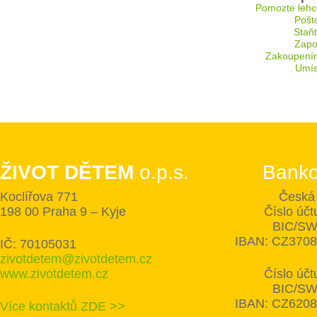
Pomozte lehc
Pošt
Staň
Zapoj
Zakoupení
Umís
ŽIVOT DĚTEM
o.p.s.
Banko
Koclířova 771
Česká 
198 00 Praha 9 – Kyje
Číslo úč
BIC/SW
IBAN: CZ370
IČ: 70105031
zivotdetem@zivotdetem.cz
www.zivotdetem.cz
Číslo úč
BIC/SW
IBAN: CZ620
Více kontaktů ZDE >>