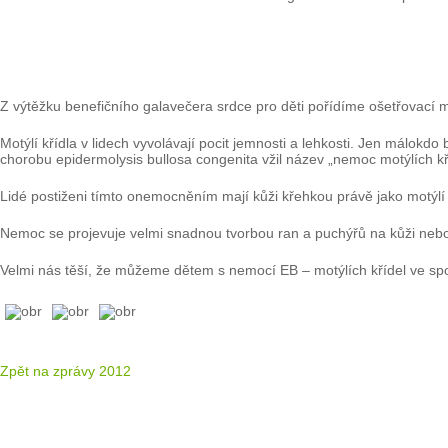
Z výtěžku benefičního galavečera srdce pro děti pořídíme ošetřovací ma
Motýlí křídla v lidech vyvolávají pocit jemnosti a lehkosti. Jen málokdo
chorobu epidermolysis bullosa congenita vžil název „nemoc motýlích kř
Lidé postiženi tímto onemocněním mají kůži křehkou právě jako motýlí 
Nemoc se projevuje velmi snadnou tvorbou ran a puchýřů na kůži nebo na
Velmi nás těší, že můžeme dětem s nemocí EB – motýlích křídel ve sp
Zpět na zprávy 2012