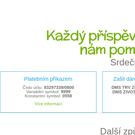
Každý příspěve
nám pom
Srdeč
Platebním příkazem
Zašli dá
Číslo účtu:
83297339/0800
DMS TRV Z
Variabilní symbol:
9999
DMS ZIVO
Konstantní symbol:
0558
Více informací
Další z