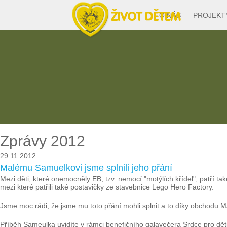
O NÁS
PROJEKT
Zprávy 2012
29.11.2012
Malému Samuelkovi jsme splnili jeho přání
Mezi děti, které onemocněly EB, tzv. nemocí "motýlích křídel", patří 
mezi které patřili také postavičky ze stavebnice Lego Hero Factory.
Jsme moc rádi, že jsme mu toto přání mohli splnit a to díky obchodu M
Příběh Sameulka uvidíte v rámci benefičního galavečera Srdce pro děti