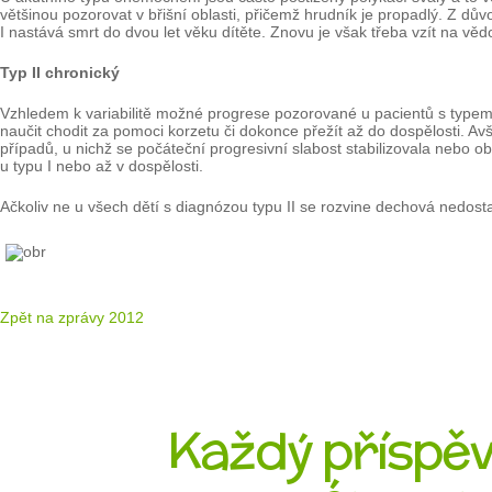
většinou pozorovat v břišní oblasti, přičemž hrudník je propadlý. Z dův
I nastává smrt do dvou let věku dítěte. Znovu je však třeba vzít na vědom
Typ II chronický
Vzhledem k variabilitě možné progrese pozorované u pacientů s typem I
naučit chodit za pomoci korzetu či dokonce přežít až do dospělosti. Avš
případů, u nichž se počáteční progresivní slabost stabilizovala nebo obd
u typu I nebo až v dospělosti.
Ačkoliv ne u všech dětí s diagnózou typu II se rozvine dechová nedostat
Zpět na zprávy 2012
Každý příspěve