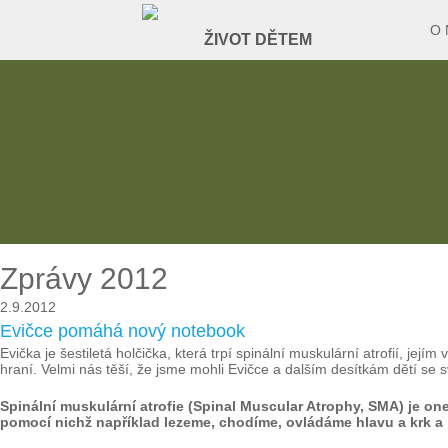
O 
Zprávy 2012
2.9.2012
Evičce pomáhá nový notebook
Evička je šestiletá holčička, která trpí spinální muskulární atrofií, jej
hraní. Velmi nás těší, že jsme mohli Evičce a dalším desítkám dětí se sv
Spinální muskulární atrofie (Spinal Muscular Atrophy, SMA) je o
pomocí nichž například lezeme, chodíme, ovládáme hlavu a krk a