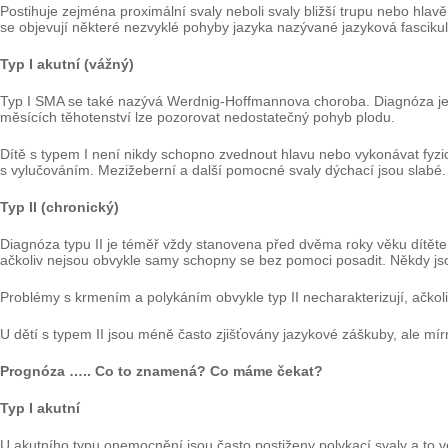
Postihuje zejména proximální svaly neboli svaly bližší trupu nebo hlavě
se objevují některé nezvyklé pohyby jazyka nazývané jazyková fascikul
Typ I akutní (vážný)
Typ I SMA se také nazývá Werdnig-Hoffmannova choroba. Diagnóza je u 
měsících těhotenství lze pozorovat nedostatečný pohyb plodu.
Dítě s typem I není nikdy schopno zvednout hlavu nebo vykonávat fyzick
s vylučováním. Mezižeberní a další pomocné svaly dýchací jsou slabé. 
Typ II (chronický)
Diagnóza typu II je téměř vždy stanovena před dvěma roky věku dítěte 
ačkoliv nejsou obvykle samy schopny se bez pomoci posadit. Někdy jsou 
Problémy s krmením a polykáním obvykle typ II necharakterizují, ačkol
U dětí s typem II jsou méně často zjišťovány jazykové záškuby, ale mírn
Prognóza ….. Co to znamená? Co máme čekat?
Typ I akutní
U akutního typu onemocnění jsou často postiženy polykací svaly a to v