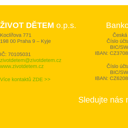
ŽIVOT DĚTEM
o.p.s.
Banko
Koclířova 771
Česká 
198 00 Praha 9 – Kyje
Číslo úč
BIC/SW
IBAN: CZ370
IČ: 70105031
zivotdetem@zivotdetem.cz
www.zivotdetem.cz
Číslo úč
BIC/SW
IBAN: CZ620
Více kontaktů ZDE >>
Sledujte nás 