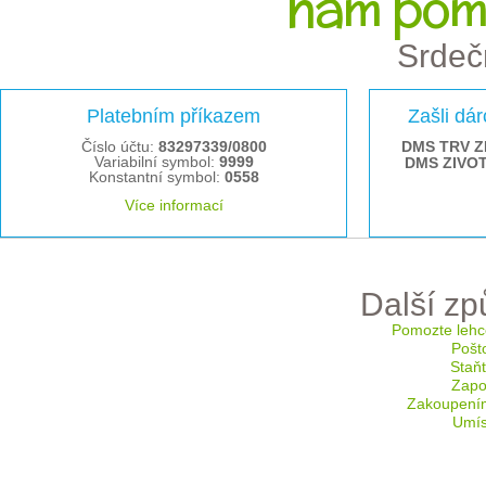
nám pom
Srdeč
Platebním příkazem
Zašli dá
Číslo účtu:
83297339/0800
DMS TRV Z
Variabilní symbol:
9999
DMS ZIVO
Konstantní symbol:
0558
Více informací
Další z
Pomozte lehc
Pošt
Staň
Zapoj
Zakoupení
Umís