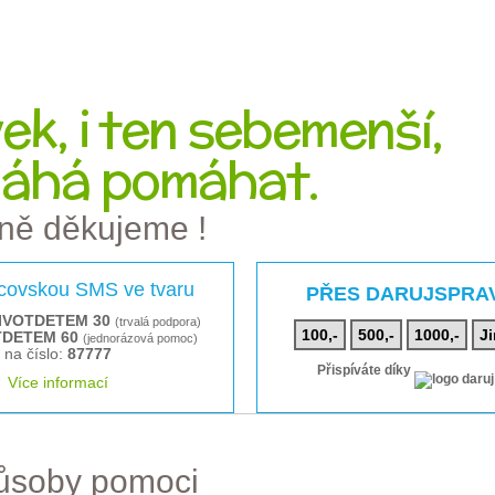
k, i ten sebemenší,
áhá pomáhat.
ně děkujeme !
rcovskou SMS ve tvaru
PŘES DARUJSPRA
IVOTDETEM 30
(trvalá podpora)
100,-
500,-
1000,-
Ji
TDETEM 60
(jednorázová pomoc)
na číslo:
87777
Přispíváte díky
Více informací
působy pomoci