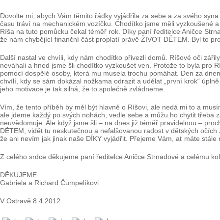
Dovolte mi, abych Vám těmito řádky vyjádřila za sebe a za svého syna
času tráví na mechanickém vozíčku. Chodítko jsme měli vyzkoušené a jeh
Ríša na tuto pomůcku čekal téměř rok. Díky paní ředitelce Aničce Strn
že nám chybějící finanční část proplatí právě ŽIVOT DĚTEM. Byl to pro
Další nastal ve chvíli, kdy nám chodítko přivezli domů. Ríšové oči záři
neváhali a hned jsme šli chodítko vyzkoušet ven. Protože to byla pro Rí
pomocí dospělé osoby, která mu musela trochu pomáhat. Den za dnem si
chvílí, kdy se sám dokázal nožkama odrazit a udělat „první krok“ úplně
jeho motivace je tak silná, že to společně zvládneme.
Vím, že tento příběh by měl být hlavně o Ríšovi, ale nedá mi to a musí
ale jdeme každý po svých nohách, vedle sebe a můžu ho chytit třeba za
neuvědomuje. Ale když jsme šli – na dnes již téměř pravidelnou – proc
DĚTEM, vidět tu neskutečnou a nefalšovanou radost v dětských očích z „p
že ani nevím jak jinak naše DÍKY vyjádřit. Přejeme Vám, ať máte stále mo
Z celého srdce děkujeme paní ředitelce Aničce Strnadové a celému kole
DĚKUJEME
Gabriela a Richard Čumpelíkovi
V Ostravě 8.4.2012