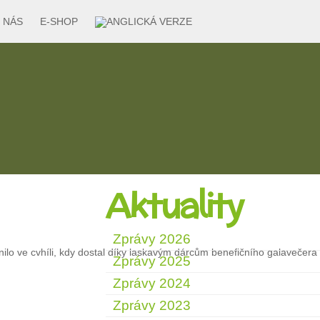
 NÁS
E-SHOP
Aktuality
Zprávy 2026
nilo ve cvhíli, kdy dostal díky laskavým dárcům benefičního galavečera
Zprávy 2025
Zprávy 2024
Zprávy 2023