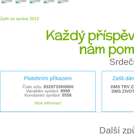
Zpět na zprávy 2012
Každý příspěve
nám pom
Srdeč
Platebním příkazem
Zašli dá
Číslo účtu:
83297339/0800
DMS TRV Z
Variabilní symbol:
9999
DMS ZIVO
Konstantní symbol:
0558
Více informací
Další z