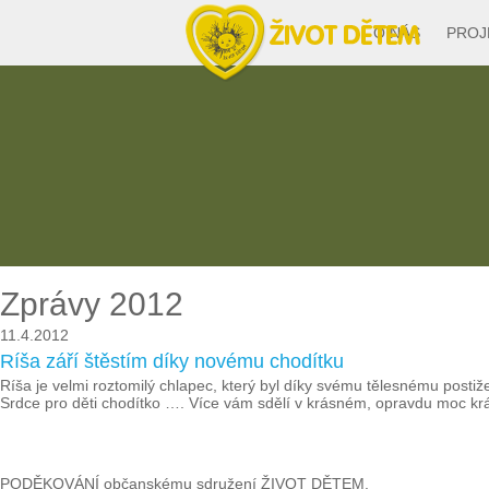
O NÁS
PROJ
Zprávy 2012
11.4.2012
Ríša září štěstím díky novému chodítku
Ríša je velmi roztomilý chlapec, který byl díky svému tělesnému postiž
Srdce pro děti chodítko …. Více vám sdělí v krásném, opravdu moc krá
PODĚKOVÁNÍ občanskému sdružení ŽIVOT DĚTEM.