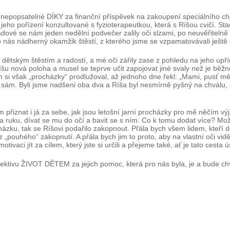
 nepopsatelné DÍKY za finanční příspěvek na zakoupení speciálního ch
o pořízení konzultované s fyzioterapeutkou, která s Ríšou cvičí. Stači
adové se nám jeden nedělní podvečer zalily oči slzami, po neuvěřiteln
 nás nádherný okamžik štěstí, z kterého jsme se vzpamatovávali ještě c
ly dětským štěstím a radostí, a mé oči zářily zase z pohledu na jeho up
šu nová poloha a musel se teprve učit zapojovat jiné svaly než je běžně
 však „procházky“ prodlužoval, až jednoho dne řekl: „Mami, pusť mě, j
 sám. Byli jsme nadšeni oba dva a Ríša byl nesmírně pyšný na chválu, k
m přiznat i já za sebe, jak jsou letošní jarní procházky pro mě něčím v
 ruku, dívat se mu do očí a bavit se s ním. Co k tomu dodat více? Mož
házku, tak se Ríšovi podařilo zakopnout. Přála bych všem lidem, kteří 
ouhého“ zakopnutí. A přála bych jim to proto, aby na vlastní oči viděli
tivaci jít za cílem, který jste si určili a přejeme také, ať je tato ces
ktivu ŽIVOT DĚTEM za jejich pomoc, která pro nás byla, je a bude chví