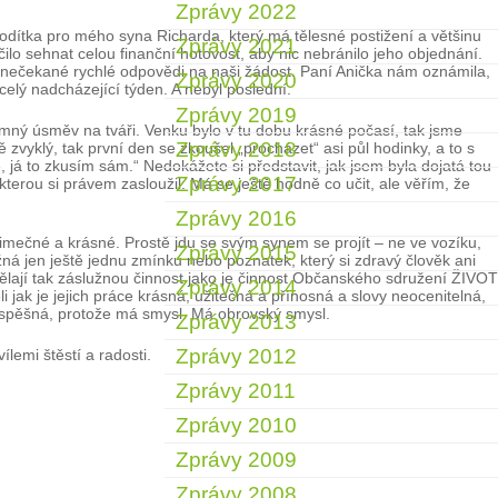
Zprávy 2022
odítka pro mého syna Richarda, který má tělesné postižení a většinu
Zprávy 2021
lo sehnat celou finanční hotovost, aby nic nebránilo jeho objednání.
ě nečekané rychlé odpovědi na naši žádost. Paní Anička nám oznámila,
Zprávy 2020
elý nadcházející týden. A nebyl poslední.
Zprávy 2019
římný úsměv na tváři. Venku bylo v tu dobu krásné počasí, tak jsme
Zprávy 2018
 zvyklý, tak první den se zkoušel „procházet“ asi půl hodinky, a to s
á to zkusím sám.“ Nedokážete si představit, jak jsem byla dojatá tou
Zprávy 2017
terou si právem zasloužil. Má se ještě hodně co učit, ale věřím, že
Zprávy 2016
ýjimečné a krásné. Prostě jdu se svým synem se projít – ne ve vozíku,
Zprávy 2015
ná jen ještě jednu zmínku nebo poznatek, který si zdravý člověk ani
dělají tak záslužnou činnost jako je činnost Občanského sdružení ŽIVOT
Zprávy 2014
 jak je jejich práce krásná, užitečná a přínosná a slovy neocenitelná,
ta úspěšná, protože má smysl. Má obrovský smysl.
Zprávy 2013
Zprávy 2012
lemi štěstí a radosti.
Zprávy 2011
Zprávy 2010
Zprávy 2009
Zprávy 2008