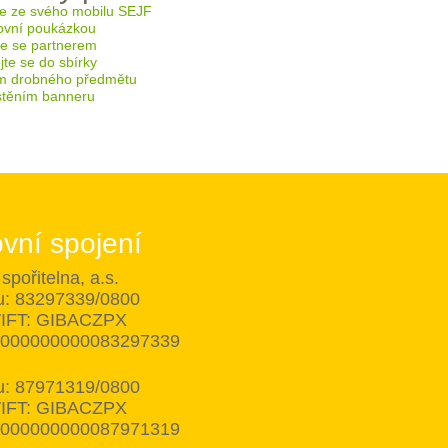
e ze svého mobilu SEJF
ovní poukázkou
te se partnerem
te se do sbírky
m drobného předmětu
těním banneru
vní spojení
spořitelna, a.s.
tu: 83297339/0800
IFT: GIBACZPX
8000000000083297339
tu: 87971319/0800
IFT: GIBACZPX
8000000000087971319