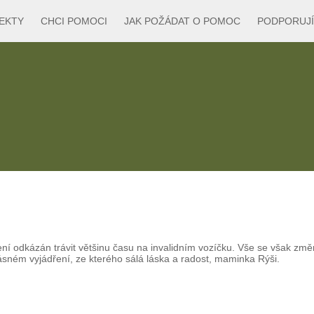
EKTY
CHCI POMOCI
JAK POŽÁDAT O POMOC
PODPORUJÍ
ení odkázán trávit většinu času na invalidním vozíčku. Vše se však změ
sném vyjádření, ze kterého sálá láska a radost, maminka Rýši.