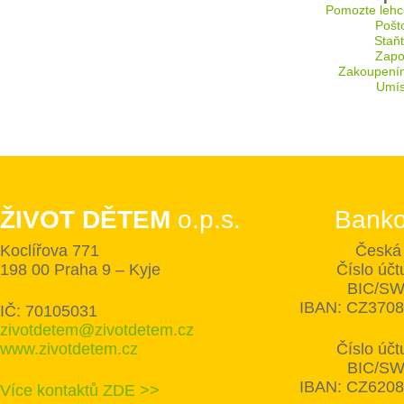
Pomozte lehc
Pošt
Staň
Zapoj
Zakoupení
Umís
ŽIVOT DĚTEM
o.p.s.
Banko
Koclířova 771
Česká 
198 00 Praha 9 – Kyje
Číslo úč
BIC/SW
IBAN: CZ370
IČ: 70105031
zivotdetem@zivotdetem.cz
www.zivotdetem.cz
Číslo úč
BIC/SW
IBAN: CZ620
Více kontaktů ZDE >>