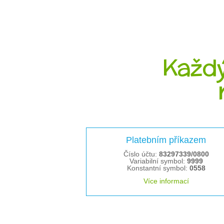
Každý
Platebním příkazem
Číslo účtu:
83297339/0800
Variabilní symbol:
9999
Konstantní symbol:
0558
Více informací