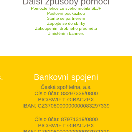
Další způsoby pomoci
Pomozte lehce ze svého mobilu SEJF
Poštovní poukázkou
Staňte se partnerem
Zapojte se do sbírky
Zakoupením drobného předmětu
Umístěním banneru
.
Bankovní spojení
Česká spořitelna, a.s.
Číslo účtu: 83297339/0800
BIC/SWIFT: GIBACZPX
IBAN: CZ3708000000000083297339
Číslo účtu: 87971319/0800
BIC/SWIFT: GIBACZPX
IBAN: CZ6208000000000087971319