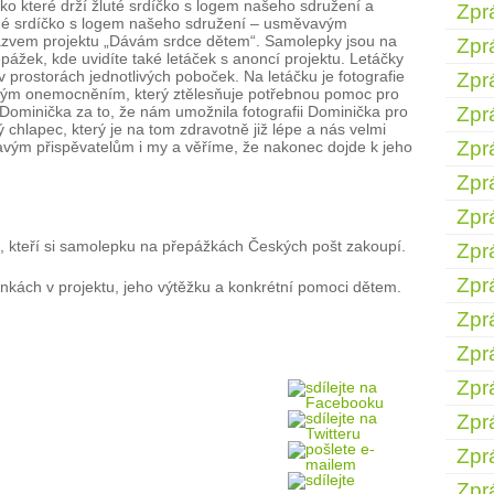
o které drží žluté srdíčko s logem našeho sdružení a
Zpr
ené srdíčko s logem našeho sdružení – usměvavým
ázvem projektu „Dávám srdce dětem“. Samolepky jsou na
Zpr
pážek, kde uvidíte také letáček s anoncí projektu. Letáčky
 prostorách jednotlivých poboček. Na letáčku je fotografie
Zpr
kým onemocněním, který ztělesňuje potřebnou pomoc pro
ominička za to, že nám umožnila fotografii Dominička pro
Zpr
ý chlapec, který je na tom zdravotně již lépe a nás velmi
Zpr
avým přispěvatelům i my a věříme, že nakonec dojde k jeho
Zpr
Zpr
 kteří si samolepku na přepážkách Českých pošt zakoupí.
Zpr
Zpr
kách v projektu, jeho výtěžku a konkrétní pomoci dětem.
Zpr
Zpr
Zpr
Zpr
Zpr
Zpr