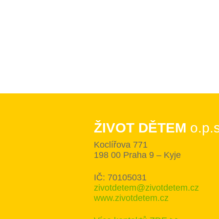
ŽIVOT DĚTEM
o.p.s
Koclířova 771
198 00 Praha 9 – Kyje
IČ: 70105031
zivotdetem@zivotdetem.cz
www.zivotdetem.cz