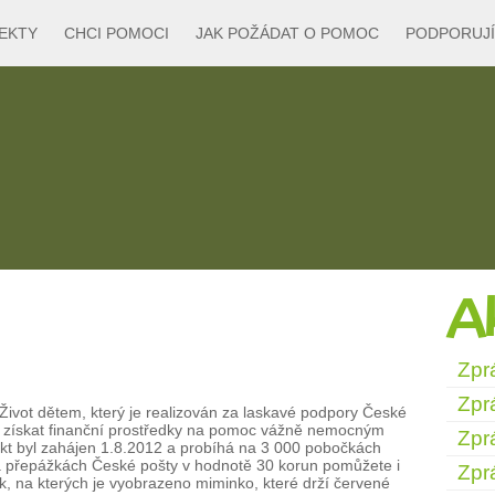
EKTY
CHCI POMOCI
JAK POŽÁDAT O POMOC
PODPORUJÍ
Ak
Zpr
Zpr
Život dětem, který je realizován za laskavé podpory České
je získat finanční prostředky na pomoc vážně nemocným
Zpr
ekt byl zahájen 1.8.2012 a probíhá na 3 000 pobočkách
 přepážkách České pošty v hodnotě 30 korun pomůžete i
Zpr
k, na kterých je vyobrazeno miminko, které drží červené