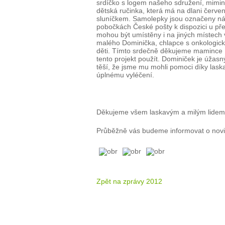
srdíčko s logem našeho sdružení, mimink
dětská ručinka, která má na dlani červ
sluníčkem. Samolepky jsou označeny n
pobočkách České pošty k dispozici u pře
mohou být umístěny i na jiných místech v
malého Dominička, chlapce s onkologic
děti. Tímto srdečně děkujeme mamince D
tento projekt použít. Dominiček je úžasn
těší, že jsme mu mohli pomoci díky lask
úplnému vyléčení.
Děkujeme všem laskavým a milým lidem,
Průběžně vás budeme informovat o novin
Zpět na zprávy 2012