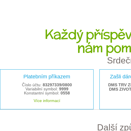
Každý příspěve
nám pom
Srdeč
Platebním příkazem
Zašli dá
Číslo účtu:
83297339/0800
DMS TRV Z
Variabilní symbol:
9999
DMS ZIVO
Konstantní symbol:
0558
Více informací
Další z