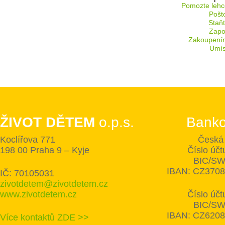
Pomozte lehc
Pošt
Staň
Zapoj
Zakoupení
Umís
ŽIVOT DĚTEM
o.p.s.
Banko
Koclířova 771
Česká 
198 00 Praha 9 – Kyje
Číslo úč
BIC/SW
IBAN: CZ370
IČ: 70105031
zivotdetem@zivotdetem.cz
www.zivotdetem.cz
Číslo úč
BIC/SW
IBAN: CZ620
Více kontaktů ZDE >>