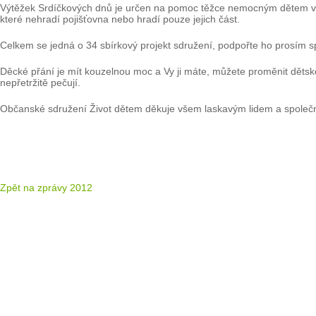
Výtěžek Srdíčkových dnů je určen na pomoc těžce nemocným dětem v d
které nehradí pojišťovna nebo hradí pouze jejich část.
Celkem se jedná o 34 sbírkový projekt sdružení, podpořte ho prosím s
Děcké přání je mít kouzelnou moc a Vy ji máte, můžete proměnit dětsk
nepřetržitě pečují.
Občanské sdružení Život dětem děkuje všem laskavým lidem a společnos
Zpět na zprávy 2012