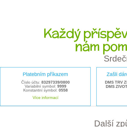
Každý příspěve
nám pom
Srdeč
Platebním příkazem
Zašli dá
Číslo účtu:
83297339/0800
DMS TRV Z
Variabilní symbol:
9999
DMS ZIVO
Konstantní symbol:
0558
Více informací
Další z