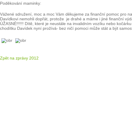
Poděkování maminky:
Vážené sdružení, moc a moc Vám děkujeme za finanční pomoc pro naš
Davídkovi nemohli dopřát, protože je drahé a máme i jiné finanční výda
ÚŽASNÉ!!!!!! Dítě, které je neustále na invalidním vozíku nebo kočár
chodítku Davídek nyní prožívá- bez ničí pomoci může stát a být samos
Zpět na zprávy 2012