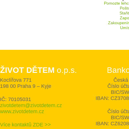
Pomozte lehc
Pošt
Staň
Zapoj
Zakoupení
Umís
ŽIVOT DĚTEM
o.p.s.
Banko
Koclířova 771
Česká 
198 00 Praha 9 – Kyje
Číslo úč
BIC/SW
IBAN: CZ370
IČ: 70105031
zivotdetem@zivotdetem.cz
www.zivotdetem.cz
Číslo úč
BIC/SW
IBAN: CZ620
Více kontaktů ZDE >>