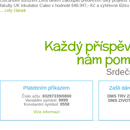
Občanské sdružení Život dětem zakoupilo především díky projektu T
fakulty UK inkubátor Caleo v hodnotě 646.947,- Kč a výhřevné lůžko
... celý článek
Každý příspěve
nám pom
Srdeč
Platebním příkazem
Zašli dá
Číslo účtu:
83297339/0800
DMS TRV Z
Variabilní symbol:
9999
DMS ZIVO
Konstantní symbol:
0558
Více informací