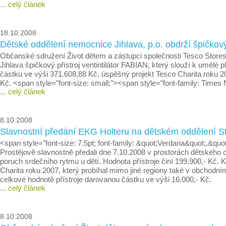
... celý článek
18.10.2008
Dětské oddělení nemocnice Jihlava, p.o. obdrží špičkový
Občanské sdružení Život dětem a zástupci společnosti Tesco Stores
Jihlava špičkový přístroj ventintilátor FABIAN, který slouží k umělé 
částku ve výši 371.608,88 Kč, úspěšný projekt Tesco Charita roku 20
Kč. <span style="font-size: small;"><span style="font-family: Time
... celý článek
8.10.2008
Slavnostní předání EKG Holteru na dětském oddělení S
<span style="font-size: 7.5pt; font-family: &quot;Verdana&quot;,&qu
Prostějově slavnostně předali dne 7.10.2008 v prostorách dětského
poruch srdečního rytmu u dětí. Hodnota přístroje činí 199.900,- Kč
Charita roku 2007, který probíhal mimo jiné regiony také v obchodním
celkové hodnotě přístroje darovanou částku ve výši 16.000,- Kč.
... celý článek
8.10.2008