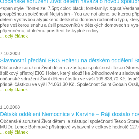
Občanské sdružení Život dětem navázalo novou spolu
<span style="font-size: 7.5pt; color: black; font-family: &quot;Ve
prospěšnou společností Nejsi sám - You are not alone, se kterou při
dětem výstavbou atypického dětského domova rodinného typu, který j
přes veškerou snahu a úsilí pracovníků v dětských domovech s vysok
příjemnému, útulnému prostředí láskyplné rodiny.
... celý článek
7.10.2008
Slavnostní předání EKG Holteru na dětském oddělení S
Občanské sdružení Život dětem a zástupci společnosti Tesco Stores
špičkový přístroj EKG Holter, který slouží ke 24hodinovému sledován
občanské sdružení Život dětem částku ve výši 109.838,70 Kč, úspěš
přispěl částkou ve výši 74.061,30 Kč. Společnost Saint Gobain Orsil, 
... celý článek
1.10.2008
Dětské oddělení Nemocnice v Karviné – Ráji dostalo nov
Občanské sdružení Život dětem a zástupci společnosti Tesco Stores
MUDr. Lence Bohmové přístrojové vybavení v celkové hodnotě 127.
... celý článek