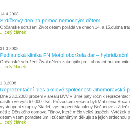
14.4.2008
Srdíčkový den na pomoc nemocným dětem
Občanské sdružení Život dětem pořádá ve dnech 14. a 15.dubna tradi
... celý článek
31.3.2008
Pediatrická klinika FN Motol obdržela dar – hybridizační
Občanské sdružení Život dětem zakoupilo pro Laboratoř autoimunitníc
... celý článek
1.3.2008
Reprezentační ples akciové společnosti Jihomoravská 
Dne 23.2.2008 proběhl v areálu BVV v Brně pátý ročník reprezenta
částku ve výši 67.000,- Kč. Průvodcem večera byli Mahulena Bočan
vystoupení skupiny Starlet, vystoupeni Mahuleny Bočanové a Zdeňka
dětí z Dětského domova Tišnov, které mělo velký úspěch. Výtěžek 
dětem všem pořadatelům i zúčastněným děkuje za jejich srdečnou p
... celý článek