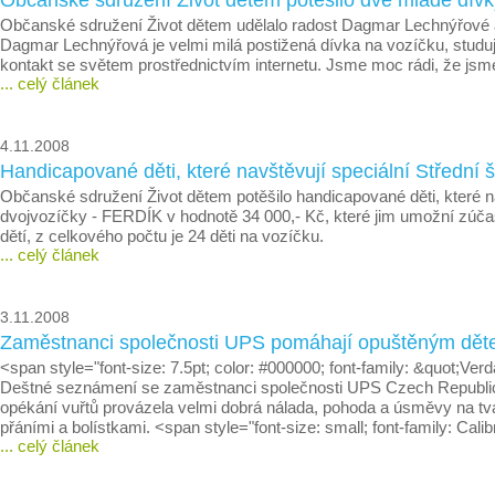
Občanské sdružení Život dětem potěšilo dvě mladé dív
Občanské sdružení Život dětem udělalo radost Dagmar Lechnýřové a 
Dagmar Lechnýřová je velmi milá postižená dívka na vozíčku, studujíc
kontakt se světem prostřednictvím internetu. Jsme moc rádi, že jsme 
... celý článek
4.11.2008
Handicapované děti, které navštěvují speciální Střední š
Občanské sdružení Život dětem potěšilo handicapované děti, které nav
dvojvozíčky - FERDÍK v hodnotě 34 000,- Kč, které jim umožní zúčas
dětí, z celkového počtu je 24 děti na vozíčku.
... celý článek
3.11.2008
Zaměstnanci společnosti UPS pomáhají opuštěným dě
<span style="font-size: 7.5pt; color: #000000; font-family: &quot;
Deštné seznámení se zaměstnanci společnosti UPS Czech Republic s.r.
opékání vuřtů provázela velmi dobrá nálada, pohoda a úsměvy na tvář
přáními a bolístkami. <span style="font-size: small; font-family: Calib
... celý článek