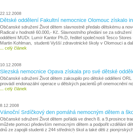
22.12.2008
Dětské oddělení Fakultní nemocnice Olomouc získalo in
Občanské sdružení Život dětem slavnostně předalo dětskému a nov
Radical v hodnotě 60.000,- Kč. Slavnostního předání se za sdružení
oddělení MUDr. Lumír Kantor Ph.D, ředitel společnosti Tesco Stor
Martin Kohlman, studenti Vyšší zdravotnické školy v Olomouci a dalš
... celý článek
10.12.2008
Slezská nemocnice Opava získala pro své dětské odděle
Občanské sdružení Život dětem zakoupilo pro dětské oddělení ORL 
provádí endonazální operace u dětských pacientů při onemocnění nos
... celý článek
8.12.2008
Vánoční Srdíčkový den pomáhá nemocným dětem a škol
Občanské sdružení Život dětem pořádá ve dnech 8. a 9.prosince tradi
můžete pomoci především nemocným dětem a podpořit vzdělání dětí 
dnů ze zapojili studenti z 244 středních škol a také děti z pionýrsk