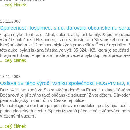
... celý článek
15.11.2008
Společnost Hospimed, s.r.o. darovala občanskému sdruž
<span style="font-size: 7.5pt; color: black; font-family: &quot;Ver
výročí společnosti Hospimed, s.r.o. v prostorách Slovanského domu 
kterými obdaruje 12 nenonatolgických pracovišť v České republice. 
této aukci byla získána částka ve výši 35 324,- Kč, která je souč
Fragment Band. Příjemná atmosféra večera byla doplněna představ
... celý článek
13.11.2008
Oslava 18-tého výročí vzniku společnosti HOSPIMED,
Dne 14.11. se koná ve Slovanském domě na Praze 1 oslava 18-tého v
Bočanová je přizváno také občanské sdružení Život dětem. Důvodem p
perinatologickým centrům v České republice.
Perinatologické centrum je specializované oddělení poskytující péč
perinatologických center. Specializovaná péče je dále věnována n
vrozenými vadami.
... celý článek