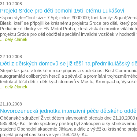
31.10.2008
Projekt Srdce pro děti pomohl 15ti letému Lukášovi
<span style="font-size: 7.5pt; color: #000000; font-family: &quot;
Blesk, kteří se připojili ke krásnému projektu Srdce pro děti, kt
Pediatrické kliniky ve FN Motol Praha, která získala monitor vitální
projektu Srdce pro děti obdržel speciální invalidní vozíček v hodno
... celý článek
22.10.2008
Děti z dětských domovů se již těší na předmikulášský d
Stejně tak jako v loňském roce připravila společnost Best Communi
autogramiád oblíbených herců a zpěváků a promítání trojrozměrného
tentokrát těšit děti z dětských domovů v Mostu, Krompachu, Vysoké 
... celý článek
21.10.2008
Novorozenecká jednotka intenzivní péče dětského odděl
Občanské sdružení Život dětem slavnostně předalo dne 21.10.2008 n
539.808,- Kč. Tento špičkový přístroj byl zakoupen díky sbírkovému p
studenti Obchodní akademie Jihlava a dále z výtěžku krásného proje
projekt přispěl částkou ve výši 168.200,- Kč.