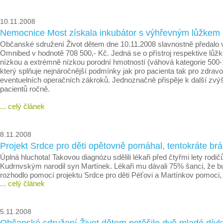
10.11.2008
Nemocnice Most získala inkubátor s výhřevným lůžkem 
Občanské sdružení Život dětem dne 10.11.2008 slavnostně předalo v
Omnibed v hodnotě 708 500,- Kč. Jedná se o přístroj respektive l
nízkou a extrémně nízkou porodní hmotností (váhová kategorie 500-10
který splňuje nejnáročnější podmínky jak pro pacienta tak pro zdravo
eventuelních operačních zákroků. Jednoznačně přispěje k další zvý
pacientů ročně.
... celý článek
8.11.2008
Projekt Srdce pro děti opětovně pomáhal, tentokráte br
Úplná hluchota! Takovou diagnózu sdělili lékaři před čtyřmi lety rod
Kudrnvským narodil syn Martínek. Lékaři mu dávali 75% šanci, že bude
rozhodlo pomocí projektu Srdce pro děti Péťovi a Martínkov pomoci, a
... celý článek
5.11.2008