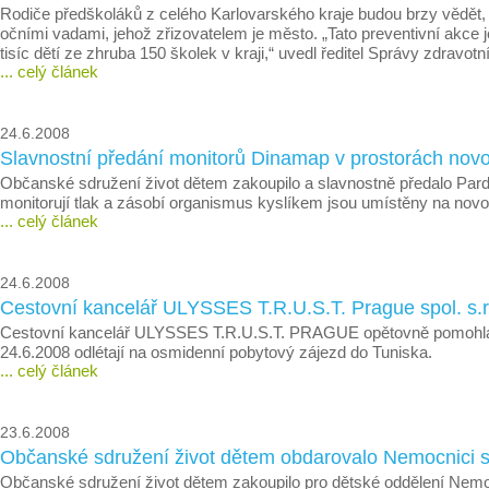
Rodiče předškoláků z celého Karlovarského kraje budou brzy vědět, jes
očními vadami, jehož zřizovatelem je město. „Tato preventivní akce
tisíc dětí ze zhruba 150 školek v kraji,“ uvedl ředitel Správy zdrav
... celý článek
24.6.2008
Slavnostní předání monitorů Dinamap v prostorách nov
Občanské sdružení život dětem zakoupilo a slavnostně předalo Pard
monitorují tlak a zásobí organismus kyslíkem jsou umístěny na nov
... celý článek
24.6.2008
Cestovní kancelář ULYSSES T.R.U.S.T. Prague spol. s.
Cestovní kancelář ULYSSES T.R.U.S.T. PRAGUE opětovně pomohla 
24.6.2008 odlétají na osmidenní pobytový zájezd do Tuniska.
... celý článek
23.6.2008
Občanské sdružení život dětem obdarovalo Nemocnici s p
Občanské sdružení život dětem zakoupilo pro dětské oddělení Nemocn