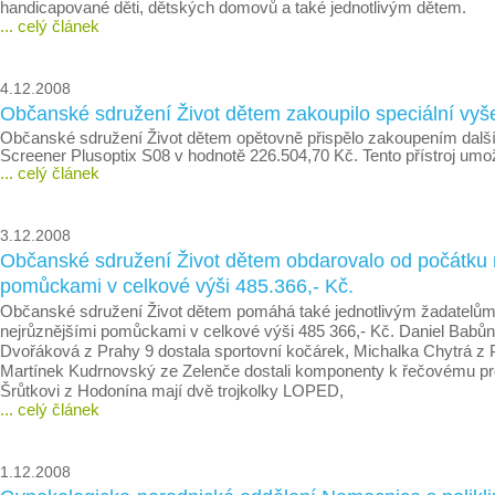
handicapované děti, dětských domovů a také jednotlivým dětem.
... celý článek
4.12.2008
Občanské sdružení Život dětem zakoupilo speciální vyše
Občanské sdružení Život dětem opětovně přispělo zakoupením dalšího s
Screener Plusoptix S08 v hodnotě 226.504,70 Kč. Tento přístroj umožň
... celý článek
3.12.2008
Občanské sdružení Život dětem obdarovalo od počátku m
pomůckami v celkové výši 485.366,- Kč.
Občanské sdružení Život dětem pomáhá také jednotlivým žadatelům.
nejrůznějšími pomůckami v celkové výši 485 366,- Kč. Daniel Babůn
Dvořáková z Prahy 9 dostala sportovní kočárek, Michalka Chytrá z 
Martínek Kudrnovský ze Zelenče dostali komponenty k řečovému pro
Šrůtkovi z Hodonína mají dvě trojkolky LOPED,
... celý článek
1.12.2008