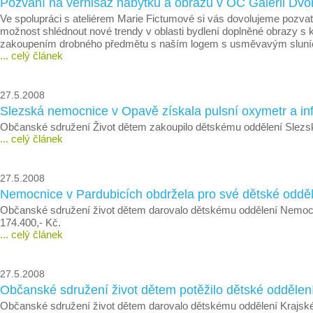
Pozvání na vernisáž nábytku a obrazů v OC Galerii Dvoř
Ve spolupráci s ateliérem Marie Fictumové si vás dovolujeme pozvat 
možnost shlédnout nové trendy v oblasti bydlení doplněné obrazy 
zakoupením drobného předmětu s naším logem s usměvavým sluníč
... celý článek
27.5.2008
Slezská nemocnice v Opavě získala pulsní oxymetr a inf
Občanské sdružení Život dětem zakoupilo dětskému oddělení Slezsk
... celý článek
27.5.2008
Nemocnice v Pardubicích obdržela pro své dětské oddělen
Občanské sdružení život dětem darovalo dětskému oddělení Nemocni
174.400,- Kč.
... celý článek
27.5.2008
Občanské sdružení život dětem potěžilo dětské oddělení
Občanské sdružení život dětem darovalo dětskému oddělení Krajské 