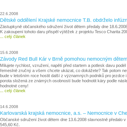
22.6.2008
Dětské oddělení Krajské nemocnice T.B. obdrželo infúzn
Zástupkyně občanského sdružení život dětem předaly dne 18.6.200
K zakoupení tohoto daru přispěl výtěžek z projektu Tesco Charita 2
... celý článek
15.6.2008
Závody Red Bull Kár v Brně pomohou nemocným děte
Milujete rychlost, vzružení, napětí před startem a potlesk davu podél
řemeslně zručný a všem chcete ukázat, co dokážete? Tak potom nes
bude v letošním roce hostit další z významných podniků pro jezdc
porota složená ze známých osobností bude hodnotit káry podle následuj
hodnotné ceny!
... celý článek
14.6.2008
Karlovarská krajská nemocnice, a.s. – Nemocnice v Ch
Občanské sdružení život dětem dne 13.6.2008 slavnostně předalo 
545,60 Kč.