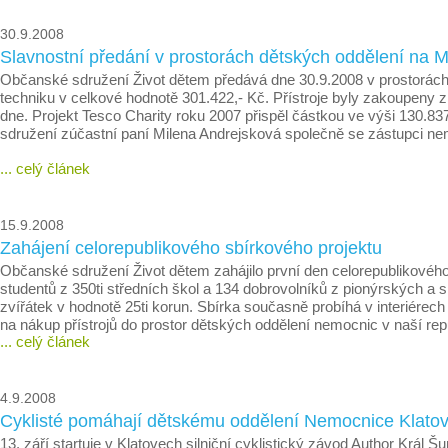
30.9.2008
Slavnostní předání v prostorách dětských oddělení na 
Občanské sdružení Život dětem předává dne 30.9.2008 v prostorách d
techniku v celkové hodnotě 301.422,- Kč. Přístroje byly zakoupeny z
dne. Projekt Tesco Charity roku 2007 přispěl částkou ve výši 130.8
sdružení zúčastní paní Milena Andrejsková společně se zástupci ne
... celý článek
15.9.2008
Zahájení celorepublikového sbírkového projektu
Občanské sdružení Život dětem zahájilo první den celorepublikového
studentů z 350ti středních škol a 134 dobrovolníků z pionýrských a 
zvířátek v hodnotě 25ti korun. Sbírka současně probíhá v interiére
na nákup přístrojů do prostor dětských oddělení nemocnic v naší 
... celý článek
4.9.2008
Cyklisté pomáhají dětskému oddělení Nemocnice Klatovy
13. září startuje v Klatovech silniční cyklistický závod Author Král