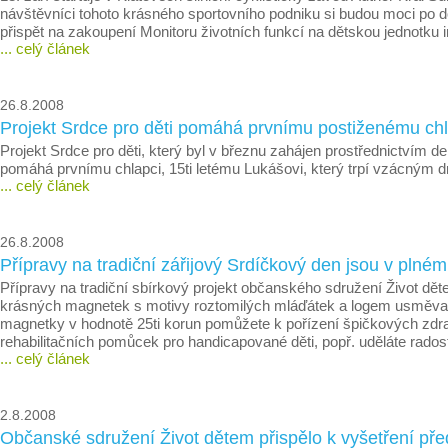
návštěvníci tohoto krásného sportovního podniku si budou moci po d
přispět na zakoupení Monitoru životních funkcí na dětskou jednotku 
... celý článek
26.8.2008
Projekt Srdce pro děti pomáhá prvnímu postiženému chl
Projekt Srdce pro děti, který byl v březnu zahájen prostřednictvím d
pomáhá prvnímu chlapci, 15ti letému Lukášovi, který trpí vzácným d
... celý článek
26.8.2008
Přípravy na tradiční zářijový Srdíčkový den jsou v plné
Přípravy na tradiční sbírkový projekt občanského sdružení Život dě
krásných magnetek s motivy roztomilých mláďátek a logem usměvavé
magnetky v hodnotě 25ti korun pomůžete k pořízení špičkových zdrav
rehabilitačních pomůcek pro handicapované děti, popř. uděláte ra
... celý článek
2.8.2008
Občanské sdružení Život dětem přispělo k vyšetření před