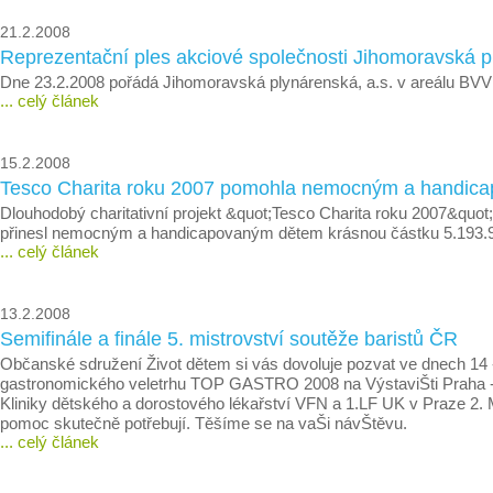
21.2.2008
Reprezentační ples akciové společnosti Jihomoravská
Dne 23.2.2008 pořádá Jihomoravská plynárenská, a.s. v areálu BVV
... celý článek
15.2.2008
Tesco Charita roku 2007 pomohla nemocným a handic
Dlouhodobý charitativní projekt &quot;Tesco Charita roku 2007&quo
přinesl nemocným a handicapovaným dětem krásnou částku 5.193.9
... celý článek
13.2.2008
Semifinále a finále 5. mistrovství soutěže baristů ČR
Občanské sdružení Život dětem si vás dovoluje pozvat ve dnech 14 -
gastronomického veletrhu TOP GASTRO 2008 na VýstaviŠti Praha -
Kliniky dětského a dorostového lékařství VFN a 1.LF UK v Praze 2
pomoc skutečně potřebují. Těšíme se na vaŠi návŠtěvu.
... celý článek