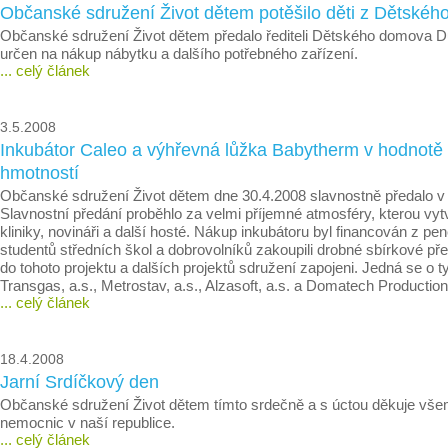
Občanské sdružení Život dětem potěšilo děti z Dětské
Občanské sdružení Život dětem předalo řediteli Dětského domova Dubá
určen na nákup nábytku a dalšího potřebného zařízení.
... celý článek
3.5.2008
Inkubátor Caleo a výhřevná lůžka Babytherm v hodnot
hmotností
Občanské sdružení Život dětem dne 30.4.2008 slavnostně předalo v 
Slavnostní předání proběhlo za velmi příjemné atmosféry, kterou 
kliniky, novináři a další hosté. Nákup inkubátoru byl financován z 
studentů středních škol a dobrovolníků zakoupili drobné sbírkové pře
do tohoto projektu a dalších projektů sdružení zapojeni. Jedná se o 
Transgas, a.s., Metrostav, a.s., Alzasoft, a.s. a Domatech Production, 
... celý článek
18.4.2008
Jarní Srdíčkový den
Občanské sdružení Život dětem tímto srdečně a s úctou děkuje všem 
nemocnic v naší republice.
... celý článek