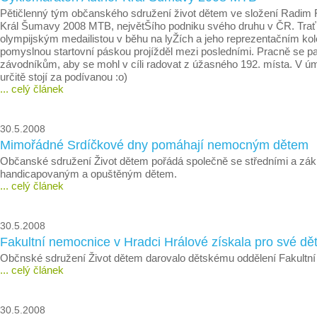
Pětičlenný tým občanského sdružení život dětem ve složení Radim Fal
Král Šumavy 2008 MTB, největŠího podniku svého druhu v ČR. Tra
olympijským medailistou v běhu na lyŽích a jeho reprezentačním ko
pomyslnou startovní páskou projížděl mezi posledními. Pracně se p
závodníkům, aby se mohl v cíli radovat z úžasného 192. místa. V ú
určitě stojí za podívanou :o)
... celý článek
30.5.2008
Mimořádné Srdíčkové dny pomáhají nemocným dětem
Občanské sdružení Život dětem pořádá společně se středními a zák
handicapovaným a opuštěným dětem.
... celý článek
30.5.2008
Fakultní nemocnice v Hradci Hrálové získala pro své dět
Občnské sdružení Život dětem darovalo dětskému oddělení Fakultní 
... celý článek
30.5.2008