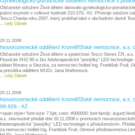
Gynekologicko-porodnické oddělení Nemocnice s poliklin
Občanské sdružení Život dětem darovalo gynekologicko-porodnickém
pulsní oxymetr v celkové hodnotě 210.370,- Kč. Přístroje sdužení 
Tesco Charita roku 2007, který probíhal také v obchodním domě Tes
... celý článek
20.11.2008
Novorozenecké oddělení Kroměřížské nemocnice, a.s. ob
Občanské sdružení Život dětem a společnost Tesco Stores ČR, a.s.
FluoriLite XHZ-90 a 1ks fototerapeutické "postýlky" LED technologi
oblast Moravy a Slezska, za nemocnici ředitel Ing. František Fru
a primářka oddělení MUDr. Jana Mathonová.
... celý článek
20.11.2008
Novorozenecké oddělení Kroměřížské nemocnice, a.s. ob
99.929,- Kč
<span style="font-size: 7.5pt; color: #000000; font-family: &quot;
a.s. slavnostně předali dne 20.11.2008 v prostorách novorozenecké
fototerapeutické "postýlky" LED technologie s příslušenstvím. Před
za nemocnici ředitel Ing. František Fruit, členové představenstva
MUDr. Jana Mathonová.