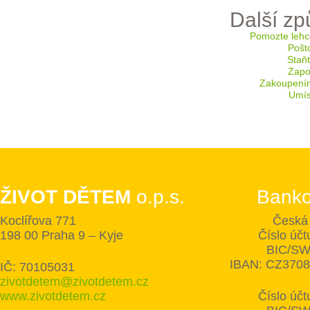
Další z
Pomozte lehc
Pošt
Staň
Zapoj
Zakoupení
Umís
ŽIVOT DĚTEM
o.p.s.
Banko
Koclířova 771
Česká 
198 00 Praha 9 – Kyje
Číslo úč
BIC/SW
IBAN: CZ370
IČ: 70105031
zivotdetem@zivotdetem.cz
www.zivotdetem.cz
Číslo úč