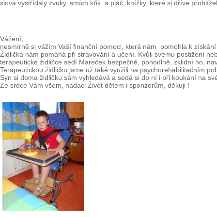
slova vystřídaly zvuky, smích křik a pláč, knížky, které si dříve prohlíže
Vážení,
nesmírně si vážím Vaší finanční pomoci, která nám pomohla k získání 
Židlička nám pomáhá při stravování a učení. Kvůli svému postižení neby
terapeutické židličce sedí Mareček bezpečně, pohodlně, zklidní ho, na
Terapeutickou židličku jsme už také využili na psychorehabilitačním p
Syn si doma židličku sám vyhledává a sedá si do ní i při koukání na sv
Ze srdce Vám všem, nadaci Život dětem i sponzorům, děkuji !