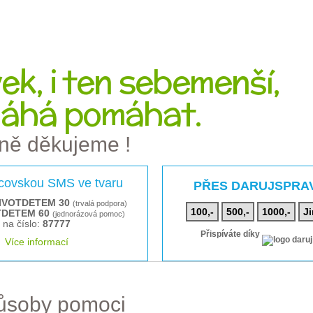
k, i ten sebemenší,
áhá pomáhat.
ně děkujeme !
rcovskou SMS ve tvaru
PŘES DARUJSPRA
IVOTDETEM 30
(trvalá podpora)
100,-
500,-
1000,-
Ji
TDETEM 60
(jednorázová pomoc)
na číslo:
87777
Přispíváte díky
Více informací
působy pomoci