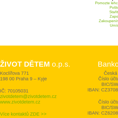
Pomozte lehc
Pošt
Staň
Zapoj
Zakoupení
Umís
ŽIVOT DĚTEM
o.p.s.
Banko
Koclířova 771
Česká 
198 00 Praha 9 – Kyje
Číslo úč
BIC/SW
IBAN: CZ370
IČ: 70105031
zivotdetem@zivotdetem.cz
www.zivotdetem.cz
Číslo úč
BIC/SW
IBAN: CZ620
Více kontaktů ZDE >>