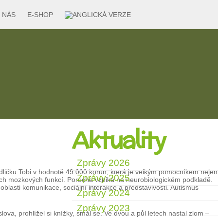
 NÁS
E-SHOP
Aktuality
Zprávy 2026
idličku Tobi v hodnotě 49.000 korun, která je velkým pomocníkem nejen
Zprávy 2025
ých mozkových funkcí. Porucha vzniká na neurobiologickém podkladě.
oblasti komunikace, sociální interakce a představivosti. Autismus
Zprávy 2024
Zprávy 2023
lova, prohlížel si knížky, smál se. Ve dvou a půl letech nastal zlom –