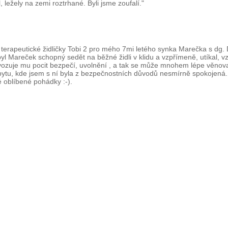
l, ležely na zemi roztrhané. Byli jsme zoufalí."
terapeutické židličky Tobi 2 pro mého 7mi letého synka Marečka s dg. 
l Mareček schopný sedět na běžné židli v klidu a vzpřímeně, utíkal, vzt
vozuje mu pocit bezpečí, uvolnění , a tak se může mnohem lépe věnovat
obytu, kde jsem s ní byla z bezpečnostních důvodů nesmírně spokojená.
é oblíbené pohádky :-).