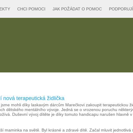
EKTY
CHCI POMOCI
JAK POŽÁDAT O POMOC
PODPORUJÍ
 nová terapeutická židlička
že jsme mohli díky laskavým dárcům Marečkovi zakoupit terapeutickou ž
oruch dětského mentálního vývoje. Jedná se o vrozenou poruchu někter
ožívá. Duševní vývoj dítěte je díky tomuto handicapu narušen hlavně v 
ší maminka na světě. Byl krásné a zdravé dítě. Začal mluvit jednotlivá s