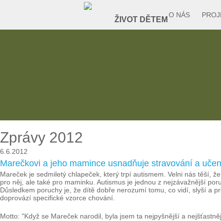
O NÁS
PROJ
Zprávy 2012
6.6.2012
Marečkovi a jeho mamince usnadňuje stravování a učení
Mareček je sedmiletý chlapeček, který trpí autismem. Velni nás těší, 
pro něj, ale také pro maminku. Autismus je jednou z nejzávažnější p
Důsledkem poruchy je, že dítě dobře nerozumí tomu, co vidí, slyší a pr
doprovází specifické vzorce chování.
Motto: "Když se Mareček narodil, byla jsem ta nejpyšnější a nejšťastněj