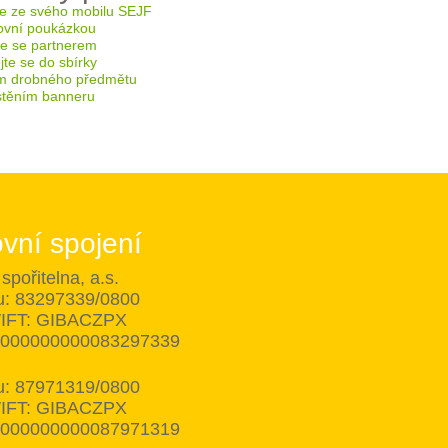
e ze svého mobilu SEJF
ovní poukázkou
te se partnerem
te se do sbírky
m drobného předmětu
těním banneru
vní spojení
spořitelna, a.s.
tu: 83297339/0800
IFT: GIBACZPX
8000000000083297339
tu: 87971319/0800
IFT: GIBACZPX
8000000000087971319