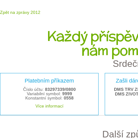
Zpět na zprávy 2012
Každý příspěve
nám pom
Srdeč
Platebním příkazem
Zašli dá
Číslo účtu:
83297339/0800
DMS TRV Z
Variabilní symbol:
9999
DMS ZIVO
Konstantní symbol:
0558
Více informací
Další z