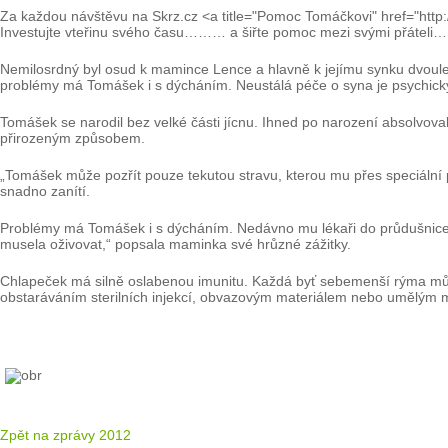
Za každou návštěvu na Skrz.cz <a title="Pomoc Tomáčkovi" href="http:
Investujte vteřinu svého času……… a šiřte pomoc mezi svými přáteli…
Nemilosrdný byl osud k mamince Lence a hlavně k jejímu synku dvoulet
problémy má Tomášek i s dýcháním. Neustálá péče o syna je psychicky,
Tomášek se narodil bez velké části jícnu. Ihned po narození absolvova
přirozeným způsobem.
„Tomášek může pozřít pouze tekutou stravu, kterou mu přes speciální p
snadno zanítí.
Problémy má Tomášek i s dýcháním. Nedávno mu lékaři do průdušnice za
musela oživovat,“ popsala maminka své hrůzné zážitky.
Chlapeček má silně oslabenou imunitu. Každá byť sebemenší rýma můž
obstaráváním sterilních injekcí, obvazovým materiálem nebo umělým 
Zpět na zprávy 2012