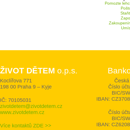
Pomozte lehc
Pošt
Staň
Zapoj
Zakoupení
Umís
ŽIVOT DĚTEM
o.p.s.
Banko
Koclířova 771
Česká 
198 00 Praha 9 – Kyje
Číslo úč
BIC/SW
IBAN: CZ370
IČ: 70105031
zivotdetem@zivotdetem.cz
www.zivotdetem.cz
Číslo úč
BIC/SW
IBAN: CZ620
Více kontaktů ZDE >>