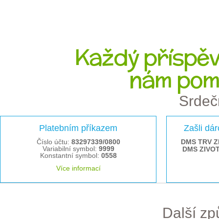
Každý příspěve
nám pom
Srdeč
Platebním příkazem
Zašli dá
Číslo účtu:
83297339/0800
DMS TRV Z
Variabilní symbol:
9999
DMS ZIVO
Konstantní symbol:
0558
Více informací
Další z