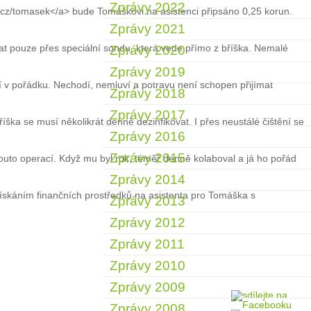
Zprávy 2022
z.cz/tomasek</a> bude Tomáškovi na asistenci připsáno 0,25 korun.
Zprávy 2021
at pouze přes speciální sondu, která vede přímo z bříška. Nemalé
Zprávy 2020
Zprávy 2019
ní v pořádku. Nechodí, nemluví a potravu není schopen přijímat
Zprávy 2018
Zprávy 2017
ka se musí několikrát denně dezinfikovat. I přes neustálé čištění se
Zprávy 2016
Zprávy 2015
uto operací. Když mu byl rok, téměř denně kolaboval a já ho pořád
Zprávy 2014
skáním finančních prostředků na asistenta pro Tomáška s
Zprávy 2013
Zprávy 2012
Zprávy 2011
Zprávy 2010
Zprávy 2009
Zprávy 2008