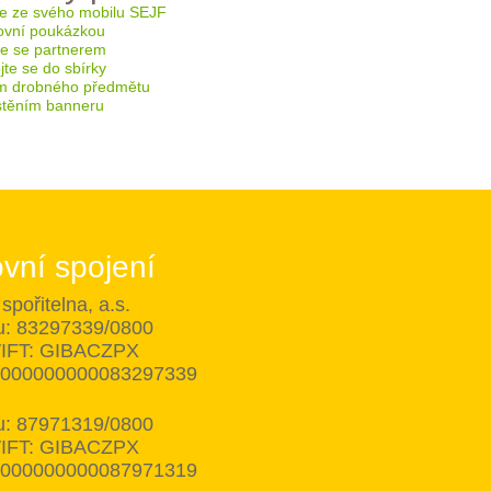
e ze svého mobilu SEJF
ovní poukázkou
te se partnerem
te se do sbírky
m drobného předmětu
těním banneru
vní spojení
spořitelna, a.s.
tu: 83297339/0800
IFT: GIBACZPX
8000000000083297339
tu: 87971319/0800
IFT: GIBACZPX
8000000000087971319