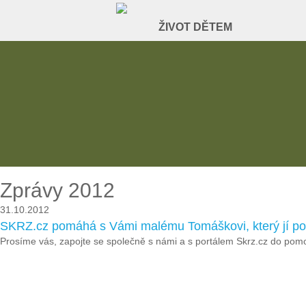
Zprávy 2012
31.10.2012
SKRZ.cz pomáhá s Vámi malému Tomáškovi, který jí po
Prosíme vás, zapojte se společně s námi a s portálem Skrz.cz do pomoc