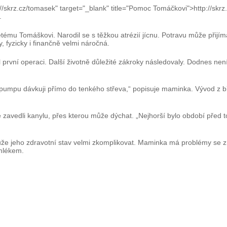
//skrz.cz/tomasek" target="_blank" title="Pomoc Tomáčkovi">http://skr
.
ému Tomáškovi. Narodil se s těžkou atrézií jícnu. Potravu může přijím
 fyzicky i finančně velmi náročná.
l první operaci. Další životně důležité zákroky následovaly. Dodnes ne
umpu dávkuji přímo do tenkého střeva,“ popisuje maminka. Vývod z bříš
vedli kanylu, přes kterou může dýchat. „Nejhorší bylo období před to
e jeho zdravotní stav velmi zkomplikovat. Maminka má problémy se zí
mlékem.