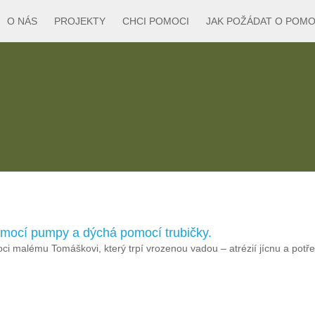
O NÁS
PROJEKTY
CHCI POMOCI
JAK POŽÁDAT O POM
mocí pumpy a dýchá pomocí trubičky.
i malému Tomáškovi, který trpí vrozenou vadou – atrézií jícnu a potře