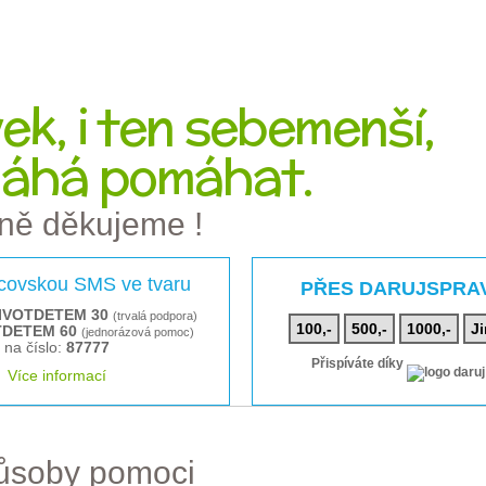
k, i ten sebemenší,
áhá pomáhat.
ně děkujeme !
rcovskou SMS ve tvaru
PŘES DARUJSPRA
IVOTDETEM 30
(trvalá podpora)
100,-
500,-
1000,-
Ji
TDETEM 60
(jednorázová pomoc)
na číslo:
87777
Přispíváte díky
Více informací
působy pomoci