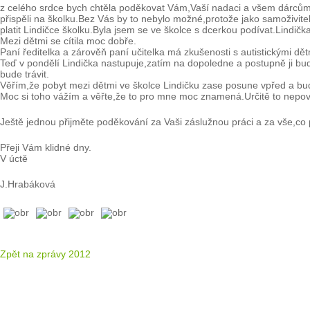
z celého srdce bych chtěla poděkovat Vám,Vaší nadaci a všem dárcům
přispěli na školku.Bez Vás by to nebylo možné,protože jako samoživite
platit Lindičce školku.Byla jsem se ve školce s dcerkou podívat.Lindič
Mezi dětmi se cítila moc dobře.
Paní ředitelka a zárověň paní učitelka má zkušenosti s autistickými dět
Teď v pondělí Lindička nastupuje,zatím na dopoledne a postupně ji bu
bude trávit.
Věřím,že pobyt mezi dětmi ve školce Lindičku zase posune vpřed a bud
Moc si toho vážím a věřte,že to pro mne moc znamená.Určitě to nepov
Ještě jednou přijměte poděkování za Vaši záslužnou práci a za vše,co p
Přeji Vám klidné dny.
V úctě
J.Hrabáková
Zpět na zprávy 2012