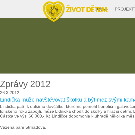
O NÁS
PROJEKT
Zprávy 2012
26.3.2012
Lindička může navštěvovat školku a být mez svými kam
Lindička patří k dalšímu děvčátku, kterému pomohl benefiční galaveče
loňského roku zapojili, může Lidnička chodit do školky a hrát si dětmi. 
Částka ve výši 66 000,- Kč Lindičce dopomohla k úhradě několika měsí
Vážená paní Strnadová,