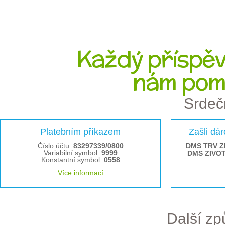
Každý příspěve
nám pom
Srdeč
Platebním příkazem
Zašli dá
Číslo účtu:
83297339/0800
DMS TRV Z
Variabilní symbol:
9999
DMS ZIVO
Konstantní symbol:
0558
Více informací
Další z