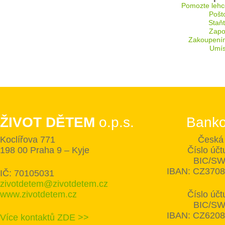
Pomozte lehc
Pošt
Staň
Zapoj
Zakoupení
Umís
ŽIVOT DĚTEM
o.p.s.
Banko
Koclířova 771
Česká 
198 00 Praha 9 – Kyje
Číslo úč
BIC/SW
IBAN: CZ370
IČ: 70105031
zivotdetem@zivotdetem.cz
www.zivotdetem.cz
Číslo úč
BIC/SW
IBAN: CZ620
Více kontaktů ZDE >>