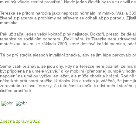
musí být všude sterilní prostředí. Navíc jeden člověk by to v tu chvíli n
Terezka se přitom narodila jako naprosto normální miminko. Vážila 339
živené z placenty a problémy se střevem se odhalí až po porodu. Zjist
maminka.
Pak už začal jeden velký kolotoč plný nejistoty. Doktoři, přesto, že děl
tahanice se sociálním odborem. „Řekli nám, že Terezka není zdravotn
mateřskou, tak mi ze základu 7600, které dostává každá mamina, odečetl
Té by prý stačila alespoň invalidní značka, aby se jim lépe parkovalo
Sama však přiznává, že jsou dny, kdy na Terezce není poznat, že má něj
být připojená na umělé výživě,“ díky mobilní (přenosné) pumpě v hodno
napojení na umělou výživu jen ležet, ale může chodit a hrát si. Rodin
několikrát prát stará pračka již dosloužila a rodina je vděčná, že js
zdravotnímu stavu Terezky. Za tuto částku došlo k odstranění starého 
čistém prostředí.
Zpět na zprávy 2012