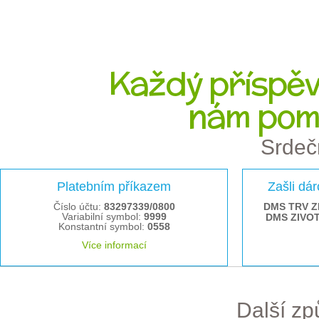
Každý příspěve
nám pom
Srdeč
Platebním příkazem
Zašli dá
Číslo účtu:
83297339/0800
DMS TRV Z
Variabilní symbol:
9999
DMS ZIVO
Konstantní symbol:
0558
Více informací
Další z