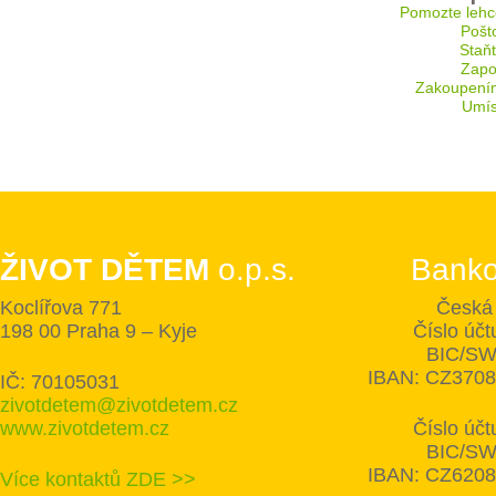
Pomozte lehc
Pošt
Staň
Zapoj
Zakoupení
Umís
ŽIVOT DĚTEM
o.p.s.
Banko
Koclířova 771
Česká 
198 00 Praha 9 – Kyje
Číslo úč
BIC/SW
IBAN: CZ370
IČ: 70105031
zivotdetem@zivotdetem.cz
www.zivotdetem.cz
Číslo úč
BIC/SW
IBAN: CZ620
Více kontaktů ZDE >>