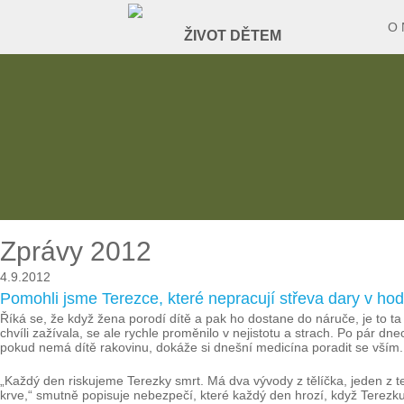
O 
Zprávy 2012
4.9.2012
Pomohli jsme Terezce, které nepracují střeva dary v ho
Říká se, že když žena porodí dítě a pak ho dostane do náruče, je to ta 
chvíli zažívala, se ale rychle proměnilo v nejistotu a strach. Po pár dnec
pokud nemá dítě rakovinu, dokáže si dnešní medicína poradit se vším.
„Každý den riskujeme Terezky smrt. Má dva vývody z tělíčka, jeden z te
krve,“ smutně popisuje nebezpečí, které každý den hrozí, když Terezk