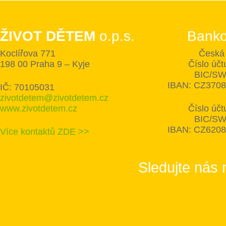
ŽIVOT DĚTEM
o.p.s.
Banko
Koclířova 771
Česká 
198 00 Praha 9 – Kyje
Číslo úč
BIC/SW
IBAN: CZ370
IČ: 70105031
zivotdetem@zivotdetem.cz
www.zivotdetem.cz
Číslo úč
BIC/SW
IBAN: CZ620
Více kontaktů ZDE >>
Sledujte nás 