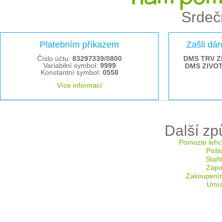
Srdeč
Platebním příkazem
Zašli dá
Číslo účtu:
83297339/0800
DMS TRV Z
Variabilní symbol:
9999
DMS ZIVO
Konstantní symbol:
0558
Více informací
Další z
Pomozte lehc
Pošt
Staň
Zapoj
Zakoupení
Umís