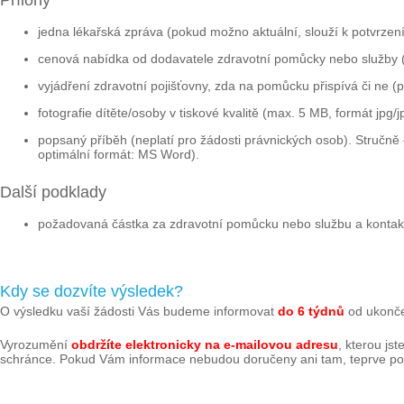
Přílohy
jedna lékařská zpráva (pokud možno aktuální, slouží k potvrzení
cenová nabídka od dodavatele zdravotní pomůcky nebo služby (pok
vyjádření zdravotní pojišťovny, zda na pomůcku přispívá či ne 
fotografie dítěte/osoby v tiskové kvalitě (max. 5 MB, formát jpg/j
popsaný příběh (neplatí pro žádosti právnických osob). Stručně
optimální formát: MS Word).
Další podklady
požadovaná částka za zdravotní pomůcku nebo službu a kontak
Kdy se dozvíte výsledek?
O výsledku vaší žádosti Vás budeme informovat
do 6 týdnů
od ukonče
Vyrozumění
obdržíte elektronicky na e-mailovou adresu
, kterou js
schránce. Pokud Vám informace nebudou doručeny ani tam, teprve poté