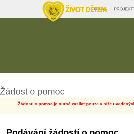
O NÁS
PROJEKT
Žádost o pomoc
Žádosti o pomoc je nutné zasílat pouze v níže uvedenýc
Podávání žádostí o pomoc