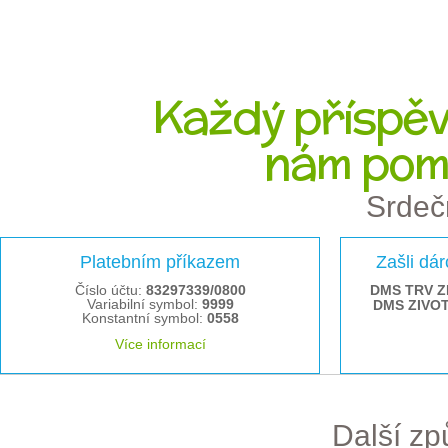
Každý příspěve
nám pom
Srdeč
Platebním příkazem
Zašli dá
Číslo účtu:
83297339/0800
DMS TRV Z
Variabilní symbol:
9999
DMS ZIVO
Konstantní symbol:
0558
Více informací
Další z