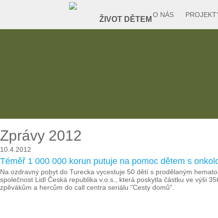
O NÁS
PROJEKT
Zprávy 2012
10.4.2012
Téměř 1 000 000 korun putuje na pomoc dětem s onko
Na ozdravný pobyt do Turecka vycestuje 50 dětí s prodělaným hemato-
společnost Lidl Česká republika v.o.s., která poskytla částku ve výši 35
zpěvákům a hercům do call centra seriálu "Cesty domů".