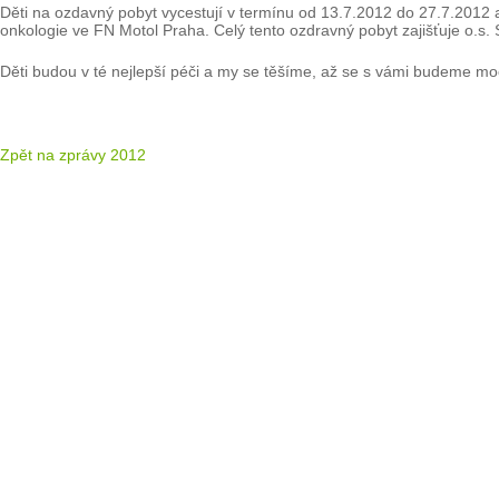
Děti na ozdavný pobyt vycestují v termínu od 13.7.2012 do 27.7.2012 a t
onkologie ve FN Motol Praha. Celý tento ozdravný pobyt zajišťuje o
Děti budou v té nejlepší péči a my se těšíme, až se s vámi budeme moci 
Zpět na zprávy 2012