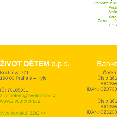
Pomozte lehc
Pošt
Staň
Zapoj
Zakoupení
Umís
ŽIVOT DĚTEM
o.p.s.
Banko
Koclířova 771
Česká 
198 00 Praha 9 – Kyje
Číslo úč
BIC/SW
IBAN: CZ370
IČ: 70105031
zivotdetem@zivotdetem.cz
www.zivotdetem.cz
Číslo úč
BIC/SW
IBAN: CZ620
Více kontaktů ZDE >>