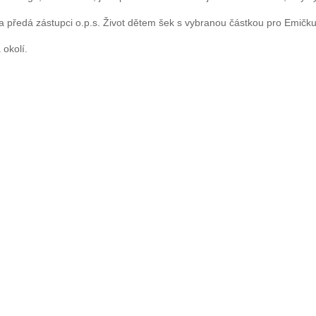
a předá zástupci o.p.s. Život dětem šek s vybranou částkou pro Emičku
 okolí.