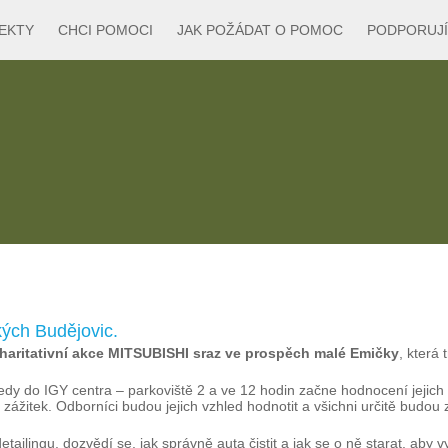
EKTY
CHCI POMOCI
JAK POŽÁDAT O POMOC
PODPORUJÍ
ých Budějovic.
charitativní akce MITSUBISHI sraz ve prospěch malé Emičky
, která
edy do IGY centra – parkoviště 2 a ve 12 hodin začne hodnocení jejich 
 zážitek. Odborníci budou jejich vzhled hodnotit a všichni určitě budou
ailingu, dozvědí se, jak správně auta čistit a jak se o ně starat, aby v