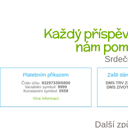
Každý příspěve
nám pom
Srdeč
Platebním příkazem
Zašli dá
Číslo účtu:
83297339/0800
DMS TRV Z
Variabilní symbol:
9999
DMS ZIVO
Konstantní symbol:
0558
Více informací
Další z