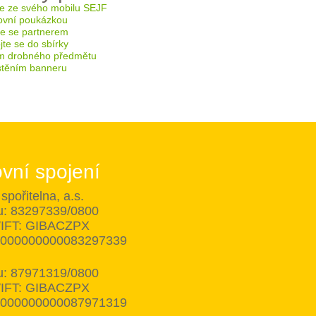
e ze svého mobilu SEJF
ovní poukázkou
te se partnerem
te se do sbírky
m drobného předmětu
těním banneru
vní spojení
spořitelna, a.s.
tu: 83297339/0800
IFT: GIBACZPX
8000000000083297339
tu: 87971319/0800
IFT: GIBACZPX
8000000000087971319