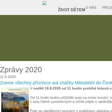
O NÁS
PROJ
Zprávy 2020
11.8.2020
Zveme všechny příznivce aut značky Mitsubishi do Česk
V
neděli 16.8.2020 od 11 hodin probíhá krásná 
Od 11 hodin budou přijíždět auta na místo konání, t
s auty řádně vyzdobenými a určitě půjde o ojedinělý
Poté se návštěvníci seznámí s praktickou ukázkou det