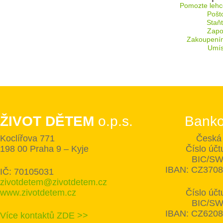
Pomozte lehc
Pošt
Staň
Zapoj
Zakoupení
Umís
ŽIVOT DĚTEM
o.p.s.
Banko
Koclířova 771
Česká 
198 00 Praha 9 – Kyje
Číslo úč
BIC/SW
IBAN: CZ370
IČ: 70105031
zivotdetem@zivotdetem.cz
www.zivotdetem.cz
Číslo úč
BIC/SW
IBAN: CZ620
Více kontaktů ZDE >>