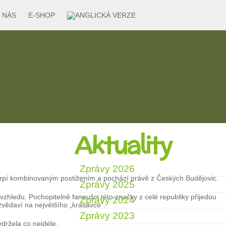
 NÁS
E-SHOP
Aktuality
Zprávy 2026
 trpí kombinovaným postižením a pochází právě z Českých Budějovic.
Zprávy 2025
vzhledu. Pochopitelně fanoušci této značky z celé republiky přijedou
Zprávy 2024
 zvědaví na největšího „krasavce“.
Zprávy 2023
ydržela co nejdéle.