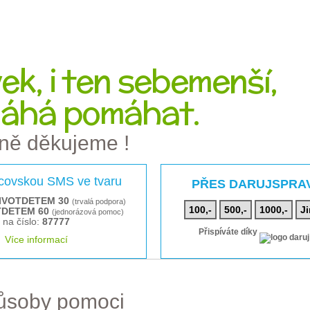
k, i ten sebemenší,
áhá pomáhat.
ně děkujeme !
rcovskou SMS ve tvaru
PŘES DARUJSPRA
IVOTDETEM 30
(trvalá podpora)
100,-
500,-
1000,-
Ji
TDETEM 60
(jednorázová pomoc)
na číslo:
87777
Přispíváte díky
Více informací
působy pomoci