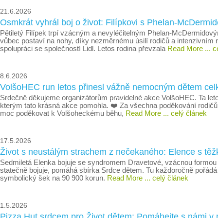
21.6.2026
Osmkrát vyhrál boj o život: Filípkovi s Phelan-McDe
Pětiletý Filípek trpí vzácným a nevyléčitelným Phelan-McDermidovým
vůbec postaví na nohy, díky nezměrnému úsilí rodičů a intenzivním
spolupráci se společností Lidl. Letos rodina převzala
Read More
... 
8.6.2026
VolšoHEC run letos přinesl vážně nemocným dětem ce
Srdečně děkujeme organizátorům pravidelné akce VolšoHEC. Ta let
kterým tato krásná akce pomohla. ❤️ Za všechna poděkování rodičů 
moc poděkovat k Volšoheckému běhu,
Read More
... celý článek
17.5.2026
Život s neustálým strachem z nečekaného: Elence s tě
Sedmiletá Elenka bojuje se syndromem Dravetové, vzácnou formou epi
statečně bojuje, pomáhá sbírka Srdce dětem. Tu každoročně pořádá or
symbolický šek na 90 900 korun.
Read More
... celý článek
1.5.2026
Pizza Hut srdcem pro Život dětem: Pomáhejte s námi v 