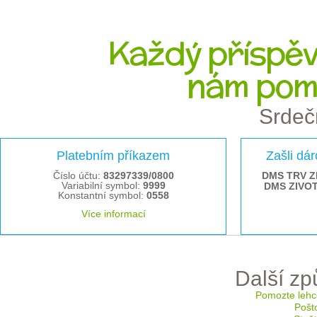
Každý příspěve
nám pom
Srdeč
Platebním příkazem
Zašli dá
Číslo účtu:
83297339/0800
DMS TRV Z
Variabilní symbol:
9999
DMS ZIVO
Konstantní symbol:
0558
Více informací
Další z
Pomozte lehc
Pošt