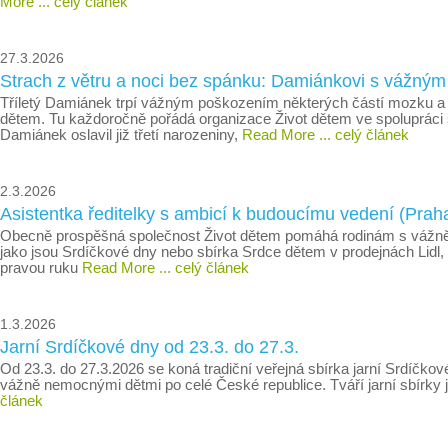
More
... celý článek
27.3.2026
Strach z větru a noci bez spánku: Damiánkovi s vážn
Tříletý Damiánek trpí vážným poškozením některých částí mozku a v
dětem. Tu každoročně pořádá organizace Život dětem ve spolupráci s
Damiánek oslavil již třetí narozeniny,
Read More
... celý článek
2.3.2026
Asistentka ředitelky s ambicí k budoucímu vedení (Prah
Obecně prospěšná společnost Život dětem pomáhá rodinám s vážně 
jako jsou Srdíčkové dny nebo sbírka Srdce dětem v prodejnách Lid
pravou ruku
Read More
... celý článek
1.3.2026
Jarní Srdíčkové dny od 23.3. do 27.3.
Od 23.3. do 27.3.2026 se koná tradiční veřejná sbírka jarní Srdíčko
vážně nemocnými dětmi po celé České republice. Tváří jarní sbírky j
článek