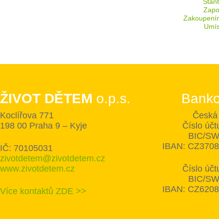
Staň
Zapoj
Zakoupení
Umís
ŽIVOT DĚTEM
o.p.s.
Banko
Koclířova 771
Česká 
198 00 Praha 9 – Kyje
Číslo úč
BIC/SW
IBAN: CZ370
IČ: 70105031
zivotdetem@zivotdetem.cz
www.zivotdetem.cz
Číslo úč
BIC/SW
IBAN: CZ620
Více kontaktů ZDE >>