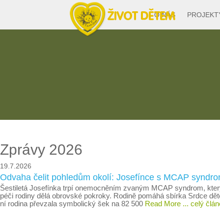
O NÁS
PROJEKT
Zprávy 2026
19.7.2026
Odvaha čelit pohledům okolí: Josefínce s MCAP synd
Šestiletá Josefínka trpí onemocněním zvaným MCAP syndrom, který ovl
péči rodiny dělá obrovské pokroky. Rodině pomáhá sbírka Srdce dět
ní rodina převzala symbolický šek na 82 500
Read More
... celý člá