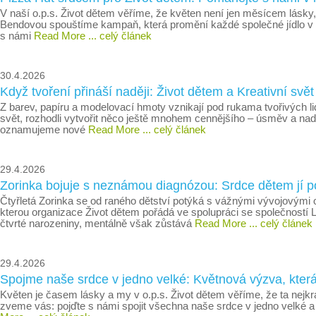
V naší o.p.s. Život dětem věříme, že květen není jen měsícem lásk
Bendovou spouštíme kampaň, která promění každé společné jídlo v na
s námi
Read More
... celý článek
30.4.2026
Když tvoření přináší naději: Život dětem a Kreativní svět
Z barev, papíru a modelovací hmoty vznikají pod rukama tvořivých l
svět, rozhodli vytvořit něco ještě mnohem cennějšího – úsměv a nad
oznamujeme nové
Read More
... celý článek
29.4.2026
Zorinka bojuje s neznámou diagnózou: Srdce dětem jí p
Čtyřletá Zorinka se od raného dětství potýká s vážnými vývojovými 
kterou organizace Život dětem pořádá ve spolupráci se společností Li
čtvrté narozeniny, mentálně však zůstává
Read More
... celý článek
29.4.2026
Spojme naše srdce v jedno velké: Květnová výzva, která
Květen je časem lásky a my v o.p.s. Život dětem věříme, že ta nejk
zveme vás: pojďte s námi spojit všechna naše srdce v jedno velké 