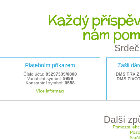
Každý příspěve
nám pom
Srdeč
Platebním příkazem
Zašli dá
Číslo účtu:
83297339/0800
DMS TRV Z
Variabilní symbol:
9999
DMS ZIVO
Konstantní symbol:
0558
Více informací
Další z
Pomozte lehc
Pošt
Staň