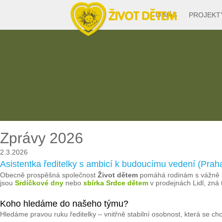
O NÁS
PROJEKT
Zprávy 2026
2.3.2026
Asistentka ředitelky s ambicí k budoucímu vedení (Prah
Obecně prospěšná společnost
Život dětem
pomáhá rodinám s vážně ne
jsou
Srdíčkové dny
nebo
sbírka Srdce dětem
v prodejnách Lidl, zná
Koho hledáme do našeho týmu?
Hledáme pravou ruku ředitelky – vnitřně stabilní osobnost, která se c