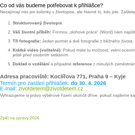
Co od vás budeme potřebovat k přihlášce?
Nezajímají nás jen kolonky v životopise, ale hlavně to, kdo jste. Zašle
Strukturovaný životopis
.
Váš životní příběh:
Formou „slohové práce“ (Word) nám napište, 
Tři fotografie:
Jeden portrét a dvě fotografie z běžného života, k
Krátké video (volitelné)
: Pokud máte tu možnost, velmi oceníme
ještě před osobním setkáním.
Doklad o vzdělání
a případné
reference
z minulých zaměstnán
Adresa pracoviště: Koclířova 771, Praha 9 – Kyje
Termín pro zaslání přihlášek:
do 30. 4. 2026
E-mail:
zivotdetem@zivotdetem.cz
Vyhrazujeme si právo výběrové řízení ukončit dříve, pokud najdeme ka
Zpět na zprávy 2026