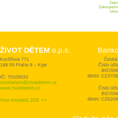
Zapoj
Zakoupení
Umís
ŽIVOT DĚTEM
o.p.s.
Banko
Koclířova 771
Česká 
198 00 Praha 9 – Kyje
Číslo úč
BIC/SW
IBAN: CZ370
IČ: 70105031
zivotdetem@zivotdetem.cz
www.zivotdetem.cz
Číslo úč
BIC/SW
IBAN: CZ620
Více kontaktů ZDE >>