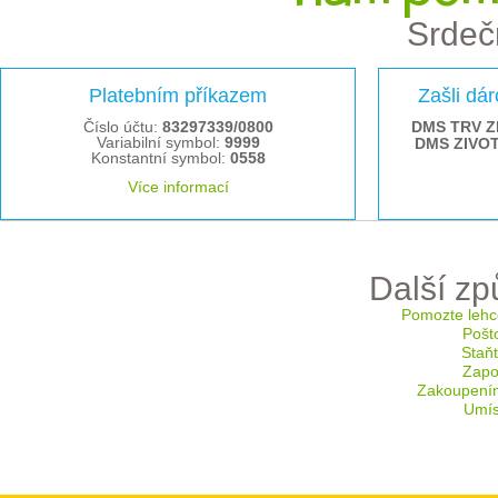
Srdeč
Platebním příkazem
Zašli dá
Číslo účtu:
83297339/0800
DMS TRV Z
Variabilní symbol:
9999
DMS ZIVO
Konstantní symbol:
0558
Více informací
Další z
Pomozte lehc
Pošt
Staň
Zapoj
Zakoupení
Umís