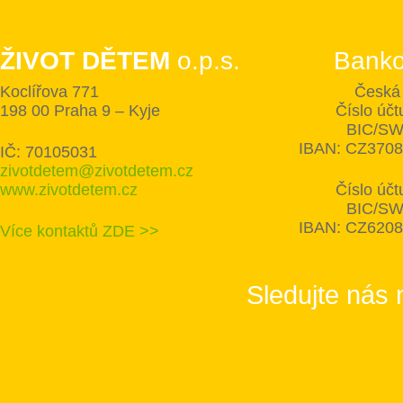
ŽIVOT DĚTEM
o.p.s.
Banko
Koclířova 771
Česká 
198 00 Praha 9 – Kyje
Číslo úč
BIC/SW
IBAN: CZ370
IČ: 70105031
zivotdetem@zivotdetem.cz
www.zivotdetem.cz
Číslo úč
BIC/SW
IBAN: CZ620
Více kontaktů ZDE >>
Sledujte nás 