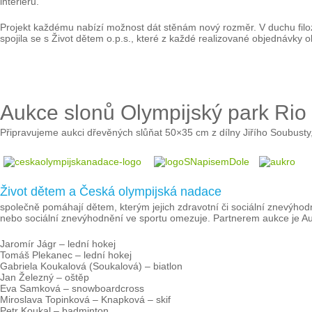
interiéru.
Projekt každému nabízí možnost dát stěnám nový rozměr. V duchu filozo
spojila se s Život dětem o.p.s., které z každé realizované objednáv
Aukce slonů Olympijský park Rio
Připravujeme aukci dřevěných slůňat 50×35 cm z dílny Jiřího Soubusty,
Život dětem a Česká olympijská nadace
společně pomáhají dětem, kterým jejich zdravotní či sociální znevýhod
nebo sociální znevýhodnění ve sportu omezuje. Partnerem aukce je Au
Jaromír Jágr – lední hokej
Tomáš Plekanec – lední hokej
Gabriela Koukalová (Soukalová) – biatlon
Jan Železný – oštěp
Eva Samková – snowboardcross
Miroslava Topinková – Knapková – skif
Petr Koukal – badminton