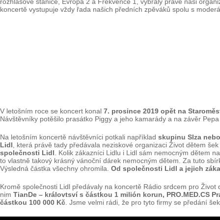
rozhlasové stanice, Evropa 2 a Frekvence 1, vybraly právě naši organi
koncertě vystupuje vždy řada našich předních zpěváků spolu s moderát
V letošním roce se koncert konal
7. prosince 2019 opět na Staromě
Návštěvníky potěšilo prasátko Piggy a jeho kamarády a na závěr Pep
Na letošním koncertě návštěvníci potkali například
skupinu Slza neb
Lidl
, která právě tady předávala neziskové organizaci Život dětem šek
společnosti Lidl
. Kolik zákazníci Lidlu i Lidl sám nemocným dětem na
to vlastně takový krásný vánoční dárek nemocným dětem. Za tuto sbírk
Výsledná částka všechny ohromila.
Od společnosti Lidl a jejich zák
Kromě společnosti Lidl předávaly na koncertě Rádio srdcem pro Život 
nim
TianDe – královtsví s částkou 1 milión korun, PRO.MED.CS Pr
částkou 100 000 Kč
. Jsme velmi rádi, že pro tyto firmy se předání 