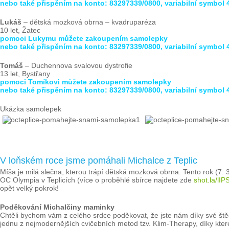
nebo také přispěním na konto: 83297339/0800, variabilní symbol 
Lukáš
– dětská mozková obrna – kvadruparéza
10 let, Žatec
pomoci Lukymu můžete zakoupením samolepky
nebo také přispěním na konto: 83297339/0800, variabilní symbol 
Tomáš
– Duchennova svalovou dystrofie
13 let, Bystřany
pomoci Tomíkovi můžete zakoupením samolepky
nebo také přispěním na konto: 83297339/0800, variabilní symbol 
Ukázka samolepek
V loňském roce jsme pomáhali Michalce z Teplic
Míša je milá slečna, kterou trápí dětská mozková obrna. Tento rok (7. 3
OC Olympia v Teplicích (více o proběhlé sbírce najdete zde
shot.la/lIP
opět velký pokrok!
Poděkování Michalčiny maminky
Chtěli bychom vám z celého srdce poděkovat, že jste nám díky své štěd
jednu z nejmodernějších cvičebních metod tzv. Klim-Therapy, díky kte