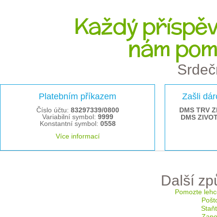
Každý příspěve
nám pom
Srdeč
Platebním příkazem
Zašli dá
Číslo účtu:
83297339/0800
DMS TRV Z
Variabilní symbol:
9999
DMS ZIVO
Konstantní symbol:
0558
Více informací
Další z
Pomozte lehc
Pošt
Staň
Zapoj