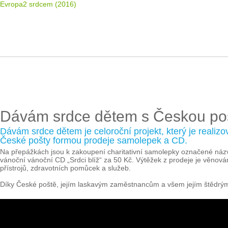
Evropa2 srdcem (2016)
Dávám srdce dětem s Českou po
Dávám srdce dětem je celoroční projekt, který je reali
České pošty formou prodeje samolepek a CD.
Na přepážkách jsou k zakoupení charitativní samolepky označené náz
vánoční vánoční CD „Srdci blíž“ za 50 Kč. Výtěžek z prodeje je věno
přístrojů, zdravotních pomůcek a služeb.
Díky České poště, jejím laskavým zaměstnancům a všem jejím štědrým 