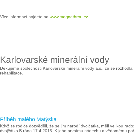
Více informací najdete na
www.magnethrou.cz
Karlovarské minerální vody
Děkujeme společnosti Karlovarské minerální vody a.s., že se rozhodl
rehabilitace.
Příběh malého Matýska
Když se rodiče dozvěděli, že se jim narodí dvojčátka, měli velikou rad
dvojčátko B ráno 17.4.2015. K jeho prvnímu nádechu a vědomému pohl