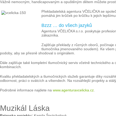
Vážně nemocným, handicapovaným a opuštěným dětem můžete prostředn
Překladatelská agentura VČELIČKA se spole
pomáhá jim krůček po krůčku k jejich lepšímu 
Bzzz … do všech jazyků
Agentura VČELIČKA s.r.o. poskytuje profesioná
zákazníka.
Zajišťuje překlady z různých oborů, počínaje
tlumočníka jmenovaného soudem). Ke všem přek
podoby, aby se přesně shodoval s originálem.
Dále zajišťuje také kompletní tlumočnický servis včetně technického a o
kombinacích.
Kvalitu překladatelských a tlumočnických služeb garantuje díky rozsáhlé
odbornost, práci o svátcích a víkendech. Na rozsáhlejší projekty a st
Podrobné informace najdete na
www.agenturavcelicka.cz
.
Muzikál Láska
Patronka projektu:
Kamila Špráchalová