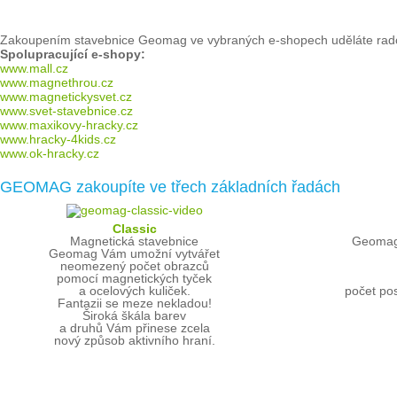
Zakoupením stavebnice Geomag ve vybraných e-shopech uděláte rado
Spolupracující e-shopy:
www.mall.cz
www.magnethrou.cz
www.magnetickysvet.cz
www.svet-stavebnice.cz
www.maxikovy-hracky.cz
www.hracky-4kids.cz
www.ok-hracky.cz
GEOMAG zakoupíte ve třech základních řadách
Classic
Magnetická stavebnice
Geomag 
Geomag Vám umožní vytvářet
neomezený počet obrazců
pomocí magnetických tyček
a ocelových kuliček.
počet pos
Fantazii se meze nekladou!
Široká škála barev
a druhů Vám přinese zcela
nový způsob aktivního hraní.