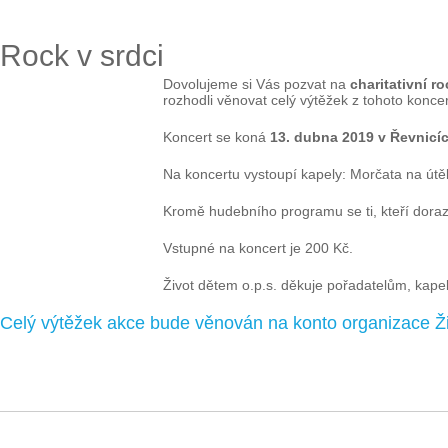
Rock v srdci
Dovolujeme si Vás pozvat na
charitativní r
rozhodli věnovat celý výtěžek z tohoto kon
Koncert se koná
13. dubna 2019 v Řevnicíc
Na koncertu vystoupí kapely: Morčata na útěk
Kromě hudebního programu se ti, kteří dora
Vstupné na koncert je 200 Kč.
Život dětem o.p.s. děkuje pořadatelům, kap
Celý výtěžek akce bude věnován na konto organizace Ž