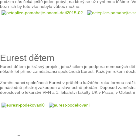
podzim nás čeká ještě jeden pobyt, na který se už nyní moc těšíme. Vel
bez nich by toto vše nebylo vůbec možné.
Eurest dětem
Eurest dětem je krásný projekt, jehož cílem je podpora nemocných dětí
několik let přímo zaměstnanci společnosti Eurest. Každým rokem dochá
Zaměstnanci společnosti Eurest v průběhu každého roku formou srážky
je následně přístroj zakoupen a slavnostně předán. Doposud zaměstna
dorostového lékařství VFN a 1. lékařství fakulty UK v Praze, v Oblast