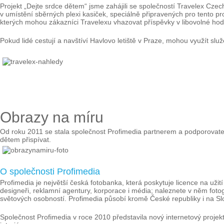
Projekt „Dejte srdce dětem“ jsme zahájili se společností Travelex Cze
v umístění sběrných plexi kasiček, speciálně připravených pro tento p
kterých mohou zákazníci Travelexu vhazovat příspěvky v libovolné ho
Pokud lidé cestují a navštíví Havlovo letiště v Praze, mohou využít
Obrazy na míru
Od roku 2011 se stala společnost Profimedia partnerem a podporovatel
dětem přispívat.
O společnosti Profimedia
Profimedia je největší česká fotobanka, která poskytuje licence na užití 
designeři, reklamní agentury, korporace i média; naleznete v něm fotogr
světových osobností. Profimedia působí kromě České republiky i na S
Společnost Profimedia v roce 2010 představila nový internetový projek