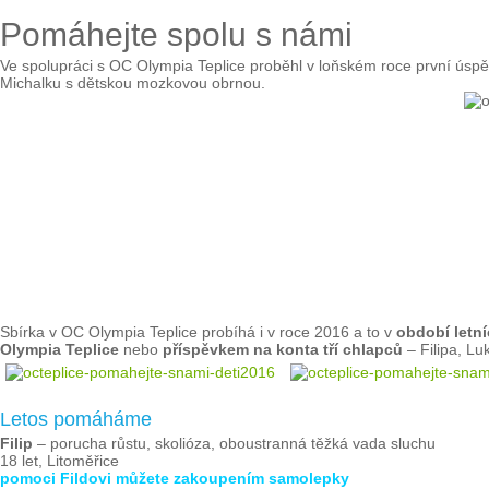
Pomáhejte spolu s námi
Ve spolupráci s OC Olympia Teplice proběhl v loňském roce první úspěš
Michalku s dětskou mozkovou obrnou.
Sbírka v OC Olympia Teplice probíhá i v roce 2016 a to v
období letní
Olympia Teplice
nebo
příspěvkem na konta tří chlapců
– Filipa, Lu
Letos pomáháme
Filip
– porucha růstu, skolióza, oboustranná těžká vada sluchu
18 let, Litoměřice
pomoci Fildovi můžete zakoupením samolepky