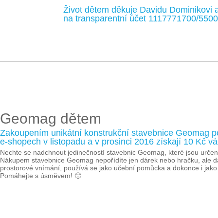
Život dětem děkuje Davidu Dominikovi a 
na transparentní účet 1117771700/5500
Geomag dětem
Zakoupením unikátní konstrukční stavebnice Geomag 
e-shopech v listopadu a v prosinci 2016 získají 10 Kč 
Nechte se nadchnout jedinečností stavebnic Geomag, které jsou určeny 
Nákupem stavebnice Geomag nepořídíte jen dárek nebo hračku, ale dáte
prostorové vnímání, používá se jako učební pomůcka a dokonce i jako 
Pomáhejte s úsměvem! 🙂