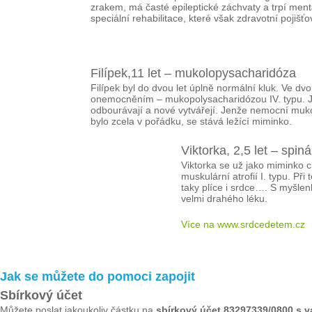
zrakem, má časté epileptické záchvaty a trpí ment
speciální rehabilitace, které však zdravotní pojišť
Filípek,11 let – mukolopysacharidóza
Filípek byl do dvou let úplně normální kluk. Ve dv
onemocněním – mukopolysacharidózou IV. typu. Jeh
odbourávají a nové vytvářejí. Jenže nemocní muko
bylo zcela v pořádku, se stává ležící miminko.
Viktorka, 2,5 let – spin
Viktorka se už jako miminko ch
muskulární atrofií I. typu. 
taky plíce i srdce…. S myšlen
velmi drahého léku.
Více na www.srdcedetem.cz
Jak se můžete do pomoci zapojit
Sbírkový účet
Můžete poslat jakoukoliv částku na
sbírkový účet 83297339/0800 s 