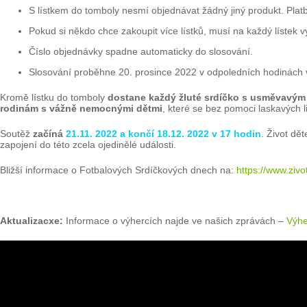
S lístkem do tomboly nesmí objednávat žádný jiný produkt. Pla
Pokud si někdo chce zakoupit více lístků, musí na každý lístek 
Číslo objednávky spadne automaticky do slosování.
Slosování proběhne 20. prosince 2022 v odpoledních hodinách v 
Kromě lístku do tomboly
dostane každý žluté srdíčko s usměvavým
rodinám s vážně nemocnými dětmi
, které se bez pomoci laskavých l
Soutěž
začíná
21.11. 2022 a končí 18.12. 2022 v 17 hodin
. Život dě
zapojení do této zcela ojedinělé události.
Bližší informace o Fotbalových Srdíčkových dnech na:
https://www.zivo
Aktualizacxe:
Informace o výhercích najde ve našich zprávách –
Výhe