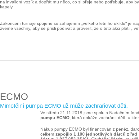
na invalidní vozík a dopřát mu něco, co si přeje nebo potřebuje, aby b
kapely.
Zakončení turnaje spojené se zahájením „velkého letního úklidu“ je n
zveme všechny, aby se přišli podívat a prověřit, že o této akci platí „ vě
ECMO
Mimotělní pumpa ECMO už může zachraňovat děti.
Ve středu 21.11.2018 jsme spolu s Nadačním fo
pumpu ECMO
, která dokáže zachránit dětí, u kte
Nákup pumpy ECMO byl financován z peněz, darovan
celkem
zapojilo 1 100 jednotlivých dárců z řad