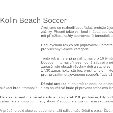
Kolin Beach Soccer
Akci jsme se rozhodli uspořádat, protože žij
zážitky. Přesně takto vzniknul i nápad sport
mít příležitost každý sportovec, či fanoušek sd
Rádi bychom rok co rok připravovali uprostře
pro všechny věkové kategorie.
Tento rok jsme si připravili turnaj pro 16 týmů
Dvoudenní turnaj přinese hodně zápasů a ješ
zápasů jistě obsadí všechny děti a stane se
17:30 zápas hokejistů bez bruslí a helem, k
proti prozatím utajovanému soupeři. Tady už 
Dětské atrakce
budou mít zelenou na druhé p
skákací hrad, trampolínu a pro soutěživé bude připravena fotbalová k
Celá akce neoficiálně odstartuje již v pátek 2.8. podvečer
, kdy bu
zábavné stand-up commedy show. V sobotu startuje od rána skupinová 
V průběhu celé akce se budeme snažit sdílet naše štěstí s o.p.s. Živ