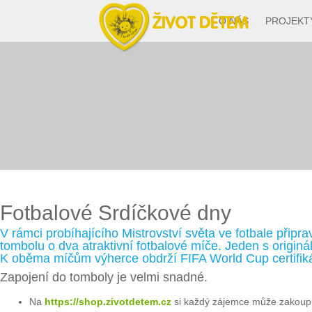
O NÁS
PROJEKT
Fotbalové Srdíčkové dny
V rámci probíhajícího Mistrovství světa ve fotbale připr
tombolu o dva atraktivní fotbalové míče. Jeden s origi
K oběma míčům výherce obdrží FIFA World Cup certifikát
Zapojení do tomboly je velmi snadné.
Na
https://shop.zivotdetem.cz
si každý zájemce může zakoupit