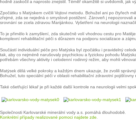
hodně zaskočil a naprosto znejistil. Téměř okamžitě si uvědomili, jak v
Zpočátku s Matýskem cvičili Vojtovi metodu. Bohužel ani po čtyřech mě
zřejmé, zda se nejedná o smyslové postižení. Zároveň j nepozorovali 
srovnání se zcela zdravou Marijánkou. Vyšetření na neurologii naznači
To je přimělo k zamyšlení, zda skutečně volí vhodnou cestu pro Matěje 
komplexní rehabilitační péči s důrazem na podporu socializace a zájm
Součástí individuální péče pro Matýska byl zpočátku i pravidelný celo
tak, aby co nejméně narušovaly psychickou a fyzickou pohodu Matýska 
potřebám všechny aktivity i celodenní rodinný režim, aby mohli věnova
Matýsek dělá velké pokroky a každým dnem ukazuje, že zvolili správný 
Bohužel, tuto speciální péči v oblasti rehabilitační zdravotní pojišťov
Také ošetřující lékař je při každé další kontrole na neurologii velmi sp
Společnosti Karlovarské minerální vody a.s. pomáhá dlouhodobě.
Konkrétní případy realizované pomoci najdete zde
.