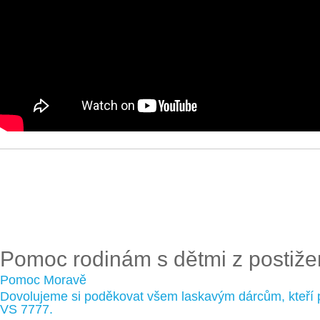
Pomoc rodinám s dětmi z postiž
Pomoc Moravě
Dovolujeme si poděkovat všem laskavým dárcům, kteří p
VS 7777.