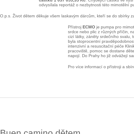
částku 1 037 053,35 Kč
. Chybějící částku ve výš
odvysílala reportáž o nezbytnosti této mimotělní 
O.p.s. Život dětem děkuje všem laskavým dárcům, kteří se do sbírky za
Přístroj
ECMO
je pumpa pro mimotěl
srdce nebo plic z různých příčin, na
cizí látky, záněty srdečního svalu
byla stoprocentní pravděpodobnost
intenzivní a resuscitační péče Kli
pracoviště, pomoc se dostane děte
napojí. Do Prahy ho již odvážejí sa
Pro více informací o přístroji a sb
Buen camino dětem