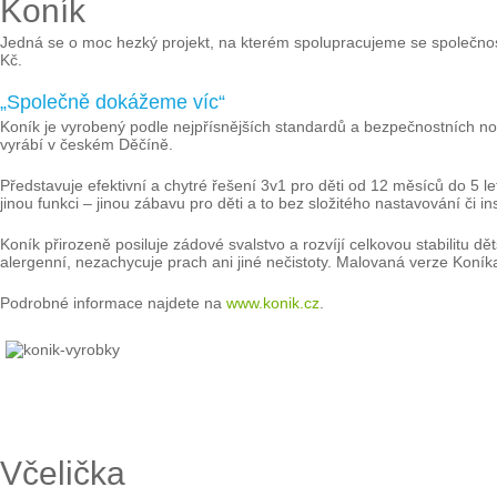
Koník
Jedná se o moc hezký projekt, na kterém spolupracujeme se společn
Kč.
„Společně dokážeme víc“
Koník je vyrobený podle nejpřísnějších standardů a bezpečnostních nor
vyrábí v českém Děčíně.
Představuje efektivní a chytré řešení 3v1 pro děti od 12 měsíců do 5 let,
jinou funkci – jinou zábavu pro děti a to bez složitého nastavování či in
Koník přirozeně posiluje zádové svalstvo a rozvíjí celkovou stabilitu d
alergenní, nezachycuje prach ani jiné nečistoty. Malovaná verze Koní
Podrobné informace najdete na
www.konik.cz
.
Včelička