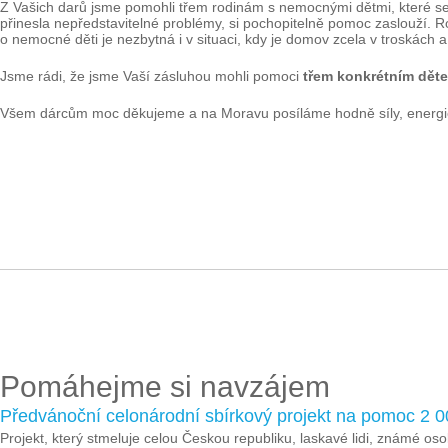
Z Vašich darů jsme pomohli třem rodinám s nemocnými dětmi, které se 
přinesla nepředstavitelné problémy, si pochopitelně pomoc zaslouží. 
o nemocné děti je nezbytná i v situaci, kdy je domov zcela v troskách a 
Jsme rádi, že jsme Vaší zásluhou mohli pomoci
třem konkrétním děte
Všem dárcům moc děkujeme a na Moravu posíláme hodně síly, energie 
Pomáhejme si navzájem
Předvánoční celonárodní sbírkový projekt na pomoc 2 
Projekt, který stmeluje celou Českou republiku, laskavé lidi, známé os