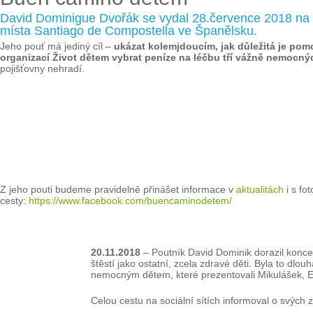
David Dominigue Dvořák se vydal 28.července 2018 na 
místa Santiago de Compostella ve Španělsku.
Jeho pouť má jediný cíl –
ukázat kolemjdoucím, jak důležitá je pomo
organizací Život dětem vybrat peníze na léčbu tří vážně nemocných
pojišťovny nehradí.
Z jeho pouti budeme pravidelně přinášet informace v
aktualitách
i s fo
cesty:
https://www.facebook.com/buencaminodetem/
20.11.2018
– Poutník David Dominik dorazil konce
štěstí jako ostatní, zcela zdravé děti. Byla to dlo
nemocným dětem, které prezentovali Mikulášek, E
Celou cestu na sociální sítích informoval o svýc