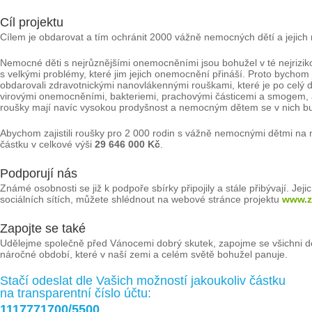
Cíl projektu
Cílem je obdarovat a tím ochránit 2000 vážně nemocných dětí a jejich
Nemocné děti s nejrůznějšími onemocněními jsou bohužel v té nejrizikov
s velkými problémy, které jim jejich onemocnění přináší. Proto bychom 
obdarovali zdravotnickými nanovlákennými rouškami, které je po cel
virovými onemocněními, bakteriemi, prachovými částicemi a smogem, ab
roušky mají navíc vysokou prodyšnost a nemocným dětem se v nich bu
Abychom zajistili roušky pro 2 000 rodin s vážně nemocnými dětmi na
částku v celkové výši
29 646 000 Kč
.
Podporují nás
Známé osobnosti se již k podpoře sbírky připojily a stále přibývají. Jeji
sociálních sítích, můžete shlédnout na webové stránce projektu
www.z
Zapojte se také
Udělejme společně před Vánocemi dobrý skutek, zapojme se všichni do
náročné období, které v naší zemi a celém světě bohužel panuje.
Stačí odeslat dle Vašich možností jakoukoliv částku
na transparentní číslo účtu:
1117771700/5500