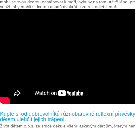
mohli se svou dcerou odstěhovat k moři, byla by na tom určitě lépe, p
snaží, aby mohli s dcerou aspoň dvakrát n za rok odjet k moři.
Kupte si od dobrovolníků různobarevné reflexní přívěs
dětem ulehčit jejich trápení.
Život dětem o.p.s. ze srdce děkuje všem laskavým dárcům, kterým nen