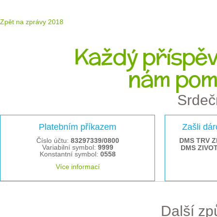
Zpět na zprávy 2018
Každý příspěve
nám pom
Srdeč
Platebním příkazem
Zašli dá
Číslo účtu:
83297339/0800
DMS TRV Z
Variabilní symbol:
9999
DMS ZIVO
Konstantní symbol:
0558
Více informací
Další z