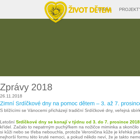
O NÁS
PROJEKT
Zprávy 2018
26.11.2018
Zimní Srdíčkové dny na pomoc dětem – 3. až 7. prosin
S blížícími se Vánocemi přicházejí tradiční Srdíčkové dny, veřejná sbír
Letošní
Srdíčkové dny se konají v týdnu od 3. do 7. prosince 2018
křídel. Začalo to nepatrným puchýřkem na nožičce miminka a skončilo na
si kůži nebo se třeba nebouchla, protože Veroničina kůže je křehká prá
nejhorší formu této kruté nemoci, a pokud někdo neví, že je takto nemo