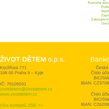
Pomozte lehc
Pošt
Staň
Zapoj
Zakoupení
Umís
ŽIVOT DĚTEM
o.p.s.
Banko
Koclířova 771
Česká 
198 00 Praha 9 – Kyje
Číslo úč
BIC/SW
IBAN: CZ370
IČ: 70105031
zivotdetem@zivotdetem.cz
www.zivotdetem.cz
Číslo úč
BIC/SW
IBAN: CZ620
Více kontaktů ZDE >>