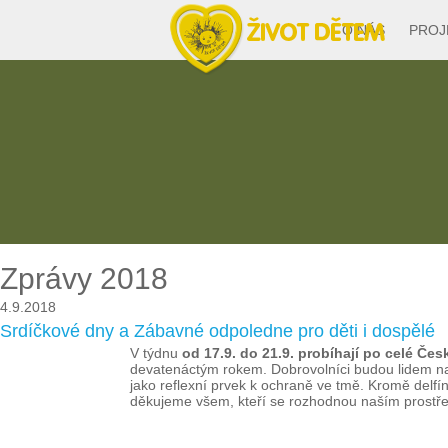
O NÁS
PROJ
Zprávy 2018
4.9.2018
Srdíčkové dny a Zábavné odpoledne pro děti i dospělé
V týdnu
od 17.9. do 21.9. probíhají po celé Če
devatenáctým rokem. Dobrovolníci budou lidem na ul
jako reflexní prvek k ochraně ve tmě. Kromě delf
děkujeme všem, kteří se rozhodnou naším prostře