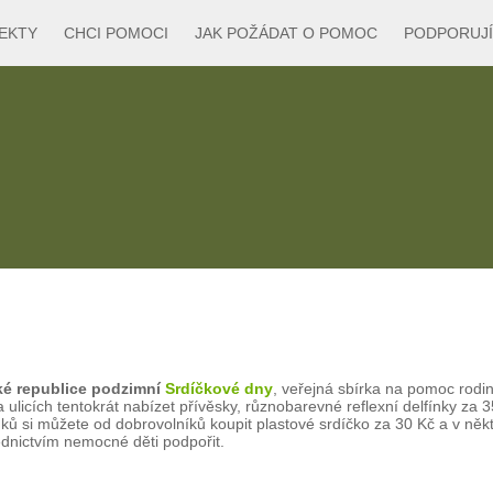
EKTY
CHCI POMOCI
JAK POŽÁDAT O POMOC
PODPORUJÍ
ské republice podzimní
Srdíčkové dny
, veřejná sbírka na pomoc rod
icích tentokrát nabízet přívěsky, různobarevné reflexní delfínky za 35 K
ínků si můžete od dobrovolníků koupit plastové srdíčko za 30 Kč a v n
dnictvím nemocné děti podpořit.