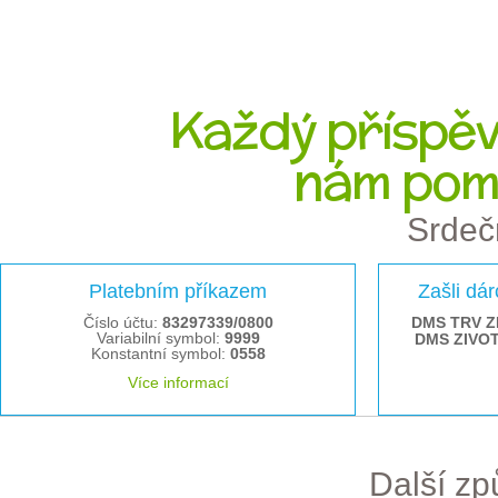
Každý příspěve
nám pom
Srdeč
Platebním příkazem
Zašli dá
Číslo účtu:
83297339/0800
DMS TRV Z
Variabilní symbol:
9999
DMS ZIVO
Konstantní symbol:
0558
Více informací
Další z