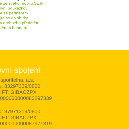
e ze svého mobilu SEJF
ovní poukázkou
te se partnerem
te se do sbírky
m drobného předmětu
těním banneru
vní spojení
spořitelna, a.s.
tu: 83297339/0800
IFT: GIBACZPX
8000000000083297339
tu: 87971319/0800
IFT: GIBACZPX
8000000000087971319