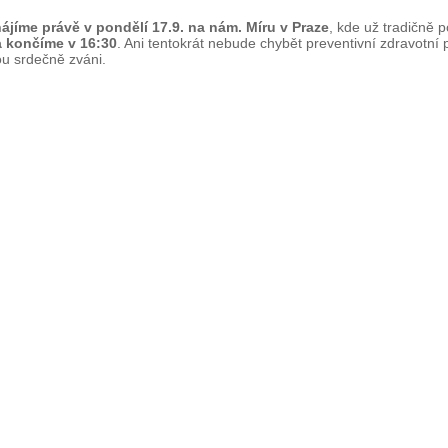
ájíme právě v pondělí 17.9. na nám. Míru v Praze
, kde už tradičně
a končíme v 16:30
. Ani tentokrát nebude chybět preventivní zdravotní 
ou srdečně zváni.