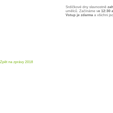
Srdíčkové dny slavnostně
zah
umělců. Začínáme v
e 12:30 
Vstup je zdarma
a všichni js
Zpět na zprávy 2018