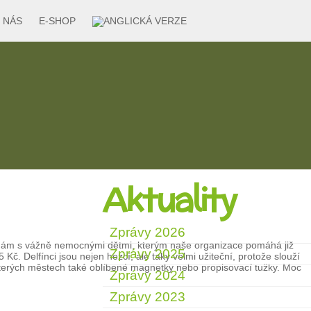
 NÁS
E-SHOP
Aktuality
Zprávy 2026
inám s vážně nemocnými dětmi, kterým naše organizace pomáhá již
Zprávy 2025
č. Delfínci jsou nejen hezcí, ale taky velmi užiteční, protože slouží
ěkterých městech také oblíbené magnetky nebo propisovací tužky. Moc
Zprávy 2024
Zprávy 2023