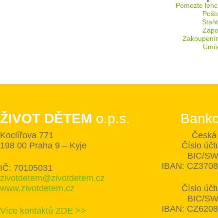
Pomozte lehc
Pošt
Staň
Zapoj
Zakoupení
Umís
ŽIVOT DĚTEM
o.p.s.
Banko
Koclířova 771
Česká 
198 00 Praha 9 – Kyje
Číslo úč
BIC/SW
IBAN: CZ370
IČ: 70105031
zivotdetem@zivotdetem.cz
www.zivotdetem.cz
Číslo úč
BIC/SW
IBAN: CZ620
Více kontaktů ZDE >>