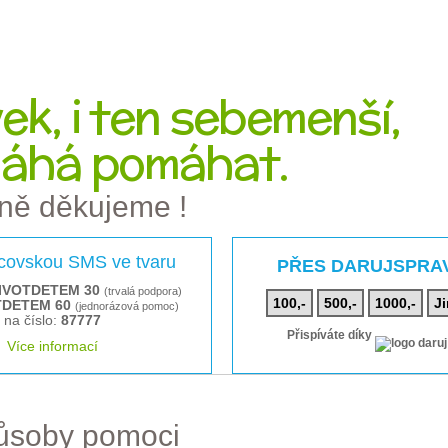
k, i ten sebemenší,
áhá pomáhat.
ně děkujeme !
rcovskou SMS ve tvaru
PŘES DARUJSPRA
IVOTDETEM 30
(trvalá podpora)
100,-
500,-
1000,-
Ji
TDETEM 60
(jednorázová pomoc)
na číslo:
87777
Přispíváte díky
Více informací
působy pomoci