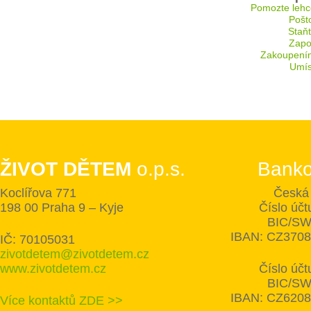
Pomozte lehc
Pošt
Staň
Zapoj
Zakoupení
Umís
ŽIVOT DĚTEM
o.p.s.
Banko
Koclířova 771
Česká 
198 00 Praha 9 – Kyje
Číslo úč
BIC/SW
IBAN: CZ370
IČ: 70105031
zivotdetem@zivotdetem.cz
www.zivotdetem.cz
Číslo úč
BIC/SW
IBAN: CZ620
Více kontaktů ZDE >>