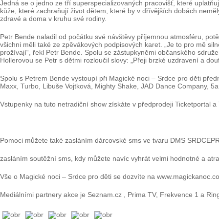
Jedná se o jedno ze tří superspecializovaných pracovišť, které uplatň
kůže, které zachraňují život dětem, které by v dřívějších dobách neměl
zdravé a doma v kruhu své rodiny.
Petr Bende naladil od počátku své návštěvy příjemnou atmosféru, potěši
všichni měli také ze zpěvákových podpisových karet. „Je to pro mě silně
prožívají“, řekl Petr Bende. Spolu se zástupkyněmi občanského sdruže
Hollerovou se Petr s dětmi rozloučil slovy: „Přeji brzké uzdravení a d
Spolu s Petrem Bende vystoupí při Magické noci – Srdce pro děti před
Maxx, Turbo, Libuše Vojtková, Mighty Shake, JAD Dance Company, 5an
Vstupenky na tuto netradiční show získáte v předprodeji Ticketportal a
Pomoci můžete také zasláním dárcovské sms ve tvaru DMS SRDCEPR
zasláním soutěžní sms, kdy můžete navíc vyhrát velmi hodnotné a atrakt
Vše o Magické noci – Srdce pro děti se dozvíte na www.magickanoc.c
Mediálními partnery akce je Seznam.cz , Prima TV, Frekvence 1 a Ring