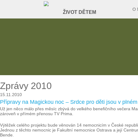
O 
Zprávy 2010
15.11.2010
Přípravy na Magickou noc – Srdce pro děti jsou v plné
Už jen něco málo přes měsíc zbývá do velkého benefičního večera Magi
zároveň v přímém přenosu TV Prima.
Výtěžek celého projektu bude věnován 14 nemocnicím v České republi
Jednou z těchto nemocnic je Fakultní nemocnice Ostrava a její Centrum 
Bende.