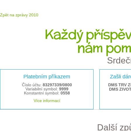
Zpět na zprávy 2010
Každý příspěve
nám pom
Srdeč
Platebním příkazem
Zašli dá
Číslo účtu:
83297339/0800
DMS TRV Z
Variabilní symbol:
9999
DMS ZIVO
Konstantní symbol:
0558
Více informací
Další z