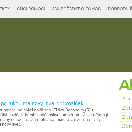
EKTY
CHCI POMOCI
JAK POŽÁDAT O POMOC
PODPORUJÍ
Ak
Zpr
t po rukou má nový invalidní vozíček
Zpr
 páteře, se splnil další sen. Eliška Bočanová (5) z
ální vozíček. Blesk s občanským sdružením Život dětem jí
Zpr
ti, aby se už na svět mohla konečně dívat zpříma. Díky
 nový svět.
Zpr