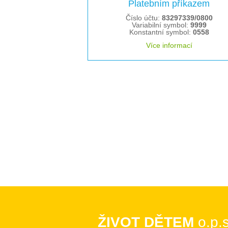
Platebním příkazem
Číslo účtu:
83297339/0800
Variabilní symbol:
9999
Konstantní symbol:
0558
Více informací
ŽIVOT DĚTEM
o.p.s