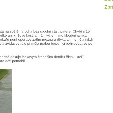
Zpr
átá na světě narodila bez spodní části páteře. Chybí jí 15
ydké ani křížové kosti a má i kyčle mimo kloubní jamky.
 lékařů není operace zatím možná a dívka ani neměla nikdy
le a zvídavost ale přiměla malou bojovnici pohybovat se po
.
dečně děkuje laskavým čtenářům deníku Blesk, kteří
pro děti pomohli.