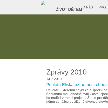
O NÁS
PROJ
Zprávy 2010
14.7.2010
Pětiletá Eliška už nemusí chodi
Děvčátku, kterému chybí celá spodní část
Bohumína má konečně svůj vlastní speci
ho nadělil v rámci projektu Srdce pro dě
němu se těžce postižené dívence otevřel