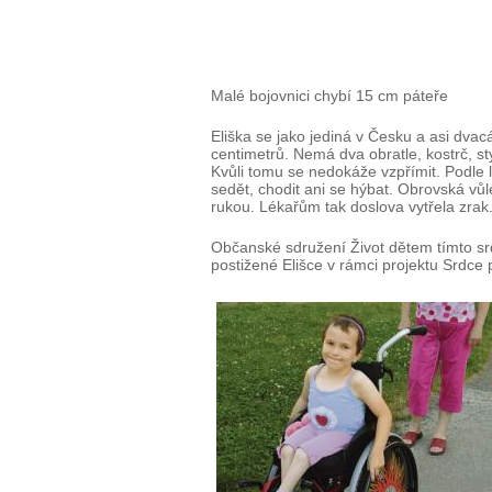
Malé bojovnici chybí 15 cm páteře
Eliška se jako jediná v Česku a asi dvac
centimetrů. Nemá dva obratle, kostrč, st
Kvůli tomu se nedokáže vzpřímit. Podle
sedět, chodit ani se hýbat. Obrovská vů
rukou. Lékařům tak doslova vytřela zrak
Občanské sdružení Život dětem tímto sr
postižené Elišce v rámci projektu Srdce 