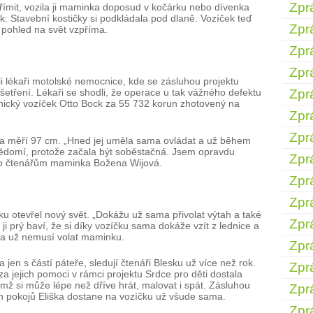
Zpr
římit, vozila ji maminka doposud v kočárku nebo dívenka
k: Stavební kostičky si podkládala pod dlaně. Vozíček teď
Zpr
 pohled na svět vzpříma.
Zpr
Zpr
i lékaři motolské nemocnice, kde se zásluhou projektu
šetření. Lékaři se shodli, že operace u tak vážného defektu
Zpr
ický vozíček Otto Bock za 55 732 korun zhotovený na
Zpr
Zpr
g a měří 97 cm. „Hned jej uměla sama ovládat a už během
evědomí, protože začala být soběstačná. Jsem opravdu
Zpr
ho čtenářům maminka Božena Wijová.
Zpr
Zpr
íku otevřel nový svět. „Dokážu už sama přivolat výtah a také
Zpr
ji prý baví, že si díky vozíčku sama dokáže vzít z lednice a
, a už nemusí volat maminku.
Zpr
 jen s částí páteře, sledují čtenáři Blesku už více než rok.
Zpr
 jejich pomoci v rámci projektu Srdce pro děti dostala
mž si může lépe než dříve hrát, malovat i spát. Zásluhou
Zpr
ch pokojů Eliška dostane na vozíčku už všude sama.
Zpr