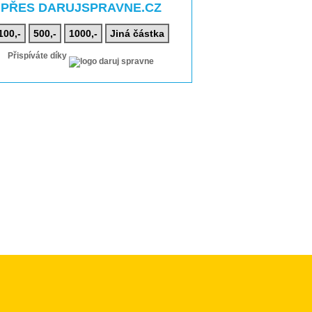
PŘES DARUJSPRAVNE.CZ
100,-
500,-
1000,-
Jiná částka
Přispíváte díky