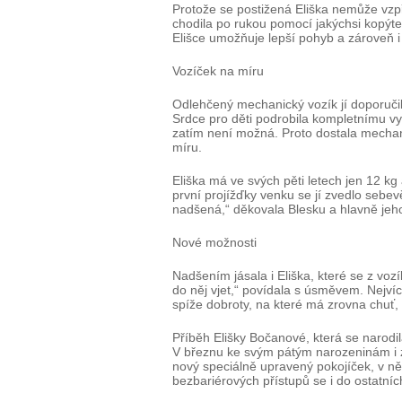
Protože se postižená Eliška nemůže vzp
chodila po rukou pomocí jakýchsi kopýte
Elišce umožňuje lepší pohyb a zároveň i
Vozíček na míru
Odlehčený mechanický vozík jí doporučil
Srdce pro děti podrobila kompletnímu vy
zatím není možná. Proto dostala mechan
míru.
Eliška má ve svých pěti letech jen 12 k
první projížďky venku se jí zvedlo seb
nadšená,“ děkovala Blesku a hlavně je
Nové možnosti
Nadšením jásala i Eliška, které se z voz
do něj vjet,“ povídala s úsměvem. Nejvíc 
spíže dobroty, na které má zrovna chuť
Příběh Elišky Bočanové, která se narodila
V březnu ke svým pátým narozeninám i za
nový speciálně upravený pokojíček, v ně
bezbariérových přístupů se i do ostatní