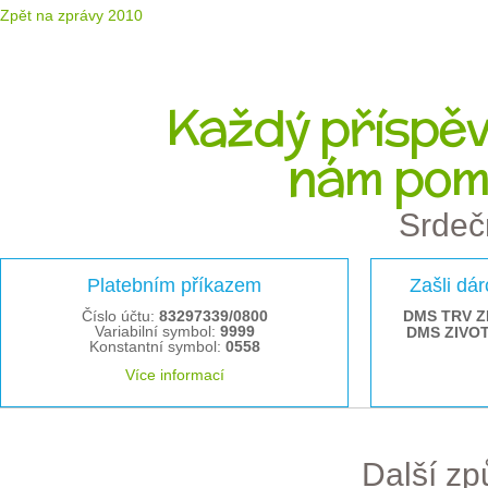
Zpět na zprávy 2010
Každý příspěve
nám pom
Srdeč
Platebním příkazem
Zašli dá
Číslo účtu:
83297339/0800
DMS TRV Z
Variabilní symbol:
9999
DMS ZIVO
Konstantní symbol:
0558
Více informací
Další z