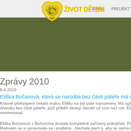
O NÁS
PROJEKT
Zprávy 2010
8.4.2010
Eliška Bočanová, která se narodila bez části páteře má 
Krásné překvapení čekalo malou Elišku na její páté narozeniny. Má úpln
dívenku bez části páteře, jejíž příběh sledují čtenáři už více než rok. E
neomezoval.
Eliška Bočanová z Bohumína dostala kompletně zařízený pokojíček. Psac
Malovalo se a upravovala se i podlaha. „Nechala jsem ji, aby se sama 