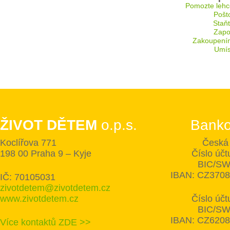
Pomozte lehc
Pošt
Staň
Zapoj
Zakoupení
Umís
ŽIVOT DĚTEM
o.p.s.
Banko
Koclířova 771
Česká 
198 00 Praha 9 – Kyje
Číslo úč
BIC/SW
IBAN: CZ370
IČ: 70105031
zivotdetem@zivotdetem.cz
www.zivotdetem.cz
Číslo úč
BIC/SW
IBAN: CZ620
Více kontaktů ZDE >>