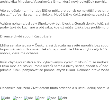
architektka Miroslava Vaverková z Brna, která nový pokojíček navrhla.
Vše se dělalo na míru, aby Eliška měla pro pohyb co největší prostor.
dostat,“ upřesnila paní architektka. Nově Elišku čeká zejména psací st
Vzhůru nohama byl celý třípokojový byt. Blesk a čtenáři deníku totiž za
prahy také do kuchyně a obýváku, kde už může Eliška bez problému pro
Dívence chybí spodní část páteře
Eliška se jako jediná v Česku a asi dvacátá na světě narodila bez spo
trojrozměrného ultrazvuku, lékaři nepoznali, že Elišce chybí celých 15
nohou, které má ochablé.
Kvůli chybějící kostrči a tzv. vyluxovaným kyčelním kloubům se nedoká
Eliška moč ani stolici. Podle lékařů neměla nikdy sedět, chodit a vůbe
přiměla Elišku pohybovat se pomocí svých rukou. Dokonce hravě zvládn
Občanské sdružení Život dětem tímto srdečně a s úctou děkuji všem las