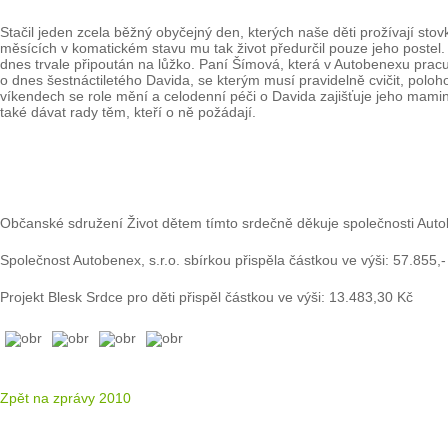
Stačil jeden zcela běžný obyčejný den, kterých naše děti prožívají sto
měsících v komatickém stavu mu tak život předurčil pouze jeho postel
dnes trvale připoután na lůžko. Paní Šímová, která v Autobenexu pracuj
o dnes šestnáctiletého Davida, se kterým musí pravidelně cvičit, polo
víkendech se role mění a celodenní péči o Davida zajišťuje jeho mamin
také dávat rady těm, kteří o ně požádají.
Občanské sdružení Život dětem tímto srdečně děkuje společnosti Autobe
Společnost Autobenex, s.r.o. sbírkou přispěla částkou ve výši: 57.855,-
Projekt Blesk Srdce pro děti přispěl částkou ve výši: 13.483,30 Kč
Zpět na zprávy 2010