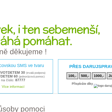
k, i ten sebemenší,
áhá pomáhat.
ně děkujeme !
rcovskou SMS ve tvaru
PŘES DARUJSPRA
IVOTDETEM 30
(trvalá podpora)
100,-
500,-
1000,-
Ji
TDETEM 60
(jednorázová pomoc)
na číslo:
87777
Přispíváte díky
Více informací
působy pomoci