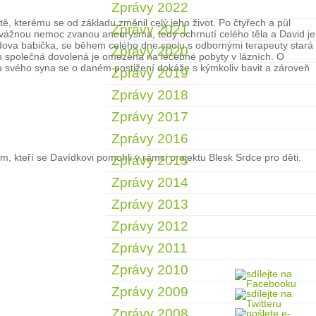
Zprávy 2022
ě, kterému se od základu změnil celý jeho život. Po čtyřech a půl
Zprávy 2021
a vážnou nemoc zvanou aneurysma, tedy ochrnutí celého těla a David je
avidova babička, se během celého dne spolu s odbornými terapeuty stará
Zprávy 2020
ich společná dovolená je omezena na léčebné pobyty v lázních. O
pu svého syna se o daném postižení dokáže s kýmkoliv bavit a zároveň
Zprávy 2019
Zprávy 2018
Zprávy 2017
Zprávy 2016
, kteří se Davídkovi pomohli v rámci projektu Blesk Srdce pro děti.
Zprávy 2015
Zprávy 2014
Zprávy 2013
Zprávy 2012
Zprávy 2011
Zprávy 2010
Zprávy 2009
Zprávy 2008