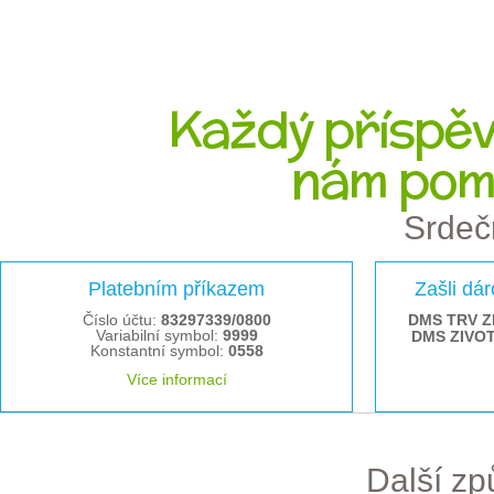
Každý příspěve
nám pom
Srdeč
Platebním příkazem
Zašli dá
Číslo účtu:
83297339/0800
DMS TRV Z
Variabilní symbol:
9999
DMS ZIVO
Konstantní symbol:
0558
Více informací
Další z