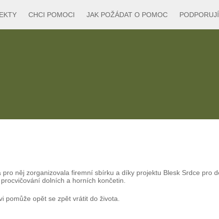
EKTY
CHCI POMOCI
JAK POŽÁDAT O POMOC
PODPORUJÍ
á pro něj zorganizovala firemní sbírku a díky projektu Blesk Srdce pro 
procvičování dolních a horních končetin.
pomůže opět se zpět vrátit do života.