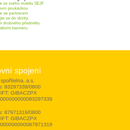
e ze svého mobilu SEJF
ovní poukázkou
te se partnerem
te se do sbírky
m drobného předmětu
těním banneru
vní spojení
spořitelna, a.s.
tu: 83297339/0800
IFT: GIBACZPX
8000000000083297339
tu: 87971319/0800
IFT: GIBACZPX
8000000000087971319