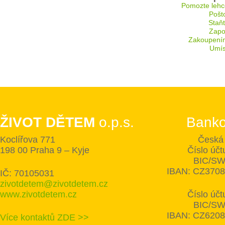
Pomozte lehc
Pošt
Staň
Zapoj
Zakoupení
Umís
ŽIVOT DĚTEM
o.p.s.
Banko
Koclířova 771
Česká 
198 00 Praha 9 – Kyje
Číslo úč
BIC/SW
IBAN: CZ370
IČ: 70105031
zivotdetem@zivotdetem.cz
www.zivotdetem.cz
Číslo úč
BIC/SW
IBAN: CZ620
Více kontaktů ZDE >>