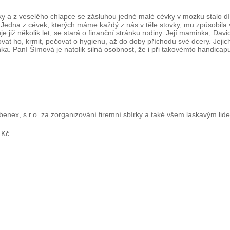
vky a z veselého chlapce se zásluhou jedné malé cévky v mozku stalo dít
. Jedna z cévek, kterých máme každý z nás v těle stovky, mu způsobil
e již několik let, se stará o finanční stránku rodiny. Její maminka, D
hovat ho, krmit, pečovat o hygienu, až do doby příchodu své dcery. Jej
ka. Paní Šímová je natolik silná osobnost, že i při takovémto handica
nex, s.r.o. za zorganizování firemní sbírky a také všem laskavým lidem
 Kč