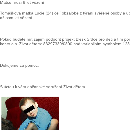
Matce hrozí 8 let vězení
Tomáškova matka Lucie (24) čelí obžalobě z týrání svěřené osoby a ubl
až osm let vězení.
Pokud budete mít zájem podpořit projekt Blesk Srdce pro děti a tím 
konto o.s. Život dětem: 83297339/0800 pod variabilním symbolem 123
Děkujeme za pomoc.
S úctou k vám občanské sdružení Život dětem