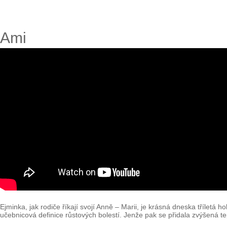
Ami
Ejminka, jak rodiče říkají svojí Anně – Marii, je krásná dneska tříletá 
učebnicová definice růstových bolestí. Jenže pak se přidala zvýšená tepl