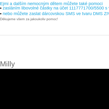
Ejmi a dalším nemocným dětem můžete také pomoci
•
zasláním libovolné částky na účet 1117771700/5500 s
•
nebo můžete zaslat dárcovskou SMS ve tvaru DMS ZI
Děkujeme všem za jakoukoliv pomoc!
Milly