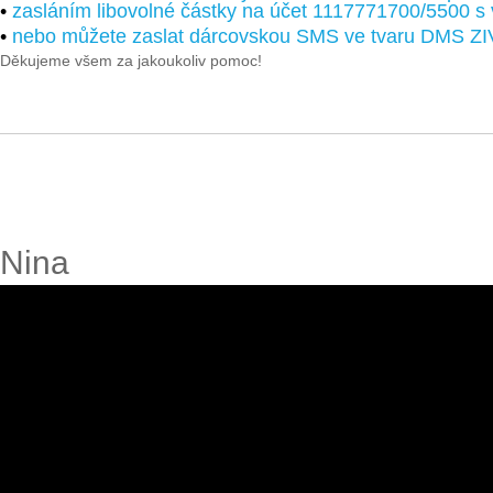
•
zasláním libovolné částky na účet 1117771700/5500 s
•
nebo můžete zaslat dárcovskou SMS ve tvaru DMS ZI
Děkujeme všem za jakoukoliv pomoc!
Nina