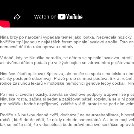
Nina brzy po narození vypadala téměř jako loutka. Nezvedala nožičky, 
holčička trpí jednou z nejtěžších forem spinální svalové atrofie. Toto 
nemocné děti do roka opravdu umíraly.
V době, kdy se Ninuška narodila, se dětem se spinální svalovou atrofií 
ale dvěma dětem podala po velkých bojích se zdravotními pojišťovnami
Ninušce lékaři aplikovali Spinrazu, ale rodiče se spolu s motolskou nem
účinky postupně odeznívají. Právě proto se musí podávat třikrát ročně
rodiče zásluhou lékařů v motolské nemocnici genové léčby dočkali. N
Po měsíci zvedla nožičky, zbavila se dechové podpory a zpevnil se jí ce
Ninuška rostla, začala si sedat a zatěžovat páteř, rozvinula se u ní po
pro holčičku hodně nepříjemný, zvláště v létě, protože se pod ním velmi
Rodiče s Ninuškou denně cvičí, docházejí na neurorehabilitace, hiporeh
rodiče, kteří dobře vědí, že nikdy nebude samostatná. A z toho mají v
tak se může stát, že v dospělosti bude právě ona své sestřičce opr