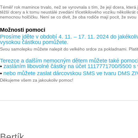
Téměř rok mamince trvalo, než se vyrovnala s tím, že její dcera, která 
těžší dcery a k tomu neustálé zvedání třicetikilového vozíku několikrát
nemocnou holčičku. Není se co divit, že oba rodiče mají pocit, že svou
Možnosti pomoci
Prosíme jděte v období 4. 11. – 17. 11. 2024 do jakékoli
vysokou částkou pomůžete.
Svou samolepku můžete nalepit do velkého srdce za pokladnami. Platit
Terezce a dalším nemocným dětem můžete také pomoc
•
zasláním libovolné částky na účet 1117771700/5500 s
•
nebo můžete zaslat dárcovskou SMS ve tvaru DMS ZI
Děkujeme všem za jakoukoliv pomoc!
Bertík