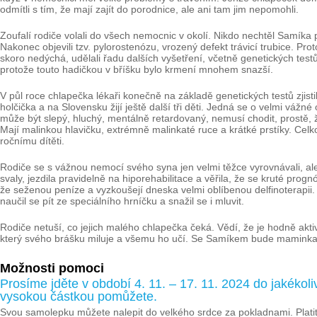
odmítli s tím, že mají zajít do porodnice, ale ani tam jim nepomohli.
Zoufalí rodiče volali do všech nemocnic v okolí. Nikdo nechtěl Samíka př
Nakonec objevili tzv. pylorostenózu, vrozený defekt trávicí trubice. Prot
skoro nedýchá, udělali řadu dalších vyšetření, včetně genetických te
protože touto hadičkou v bříšku bylo krmení mnohem snazší.
V půl roce chlapečka lékaři konečně na základě genetických testů zjis
holčička a na Slovensku žijí ještě další tři děti. Jedná se o velmi váž
může být slepý, hluchý, mentálně retardovaný, nemusí chodit, prostě, 
Mají malinkou hlavičku, extrémně malinkaté ruce a krátké prstíky. Celk
ročnímu dítěti.
Rodiče se s vážnou nemocí svého syna jen velmi těžce vyrovnávali, ale 
svaly, jezdila pravidelně na hiporehabilitace a věřila, že se kruté prog
že seženou peníze a vyzkoušejí dneska velmi oblíbenou delfinoterapii
naučil se pít ze speciálního hrníčku a snažil se i mluvit.
Rodiče netuší, co jejich malého chlapečka čeká. Vědí, že je hodně aktiv
který svého brášku miluje a všemu ho učí. Se Samíkem bude maminka dá
Možnosti pomoci
Prosíme jděte v období 4. 11. – 17. 11. 2024 do jakékoli
vysokou částkou pomůžete.
Svou samolepku můžete nalepit do velkého srdce za pokladnami. Platit