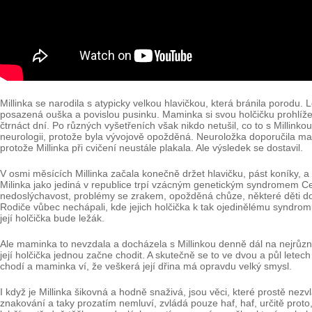
Millinka se narodila s atypicky velkou hlavičkou, která bránila porodu. 
posazená ouška a povislou pusinku. Maminka si svou holčičku prohlížela
čtrnáct dní. Po různých vyšetřeních však nikdo netušil, co to s Millinko
neurologii, protože byla vývojově opožděná. Neuroložka doporučila mami
protože Millinka při cvičení neustále plakala. Ale výsledek se dostavil.
V osmi měsících Millinka začala konečně držet hlavičku, pást koníky, a
Milinka jako jediná v republice trpí vzácným genetickým syndromem Ce
nedoslýchavost, problémy se zrakem, opožděná chůze, některé děti dok
Rodiče vůbec nechápali, kde jejich holčička k tak ojedinělému syndromu 
její holčička bude ležák.
Ale maminka to nevzdala a docházela s Millinkou denně dál na nejrůzněj
její holčička jednou začne chodit. A skutečně se to ve dvou a půl letech 
chodí a maminka ví, že veškerá její dřina má opravdu velký smysl.
I když je Millinka šikovná a hodně snaživá, jsou věci, které prostě 
znakování a taky prozatím nemluví, zvládá pouze haf, haf, určitě prot