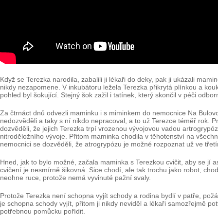
Když se Terezka narodila, zabalili ji lékaři do deky, pak ji ukázali m
nikdy nezapomene. V inkubátoru ležela Terezka přikrytá plínkou a kouka
pohled byl šokující. Stejný šok zažil i tatínek, který skončil v péči odbor
Za čtrnáct dnů odvezli maminku i s miminkem do nemocnice Na Bulovce, kd
nedozvěděli a taky s ní nikdo nepracoval, a to už Terezce téměř rok. P
dozvěděli, že jejich Terezka trpí vrozenou vývojovou vadou artrogrypó
nitroděložního vývoje. Přitom maminka chodila v těhotenství na všechn
nemocnici se dozvěděli, že atrogrypózu je možné rozpoznat už ve třetím
Hned, jak to bylo možné, začala maminka s Terezkou cvičit, aby se jí as
cvičení je nesmírně šikovná. Sice chodí, ale tak trochu jako robot, cho
neohne ruce, protože nemá vyvinuté pažní svaly.
Protože Terezka není schopna vyjít schody a rodina bydlí v patře, požád
je schopna schody vyjít, přitom ji nikdy neviděl a lékaři samozřejmě pot
potřebnou pomůcku pořídit.