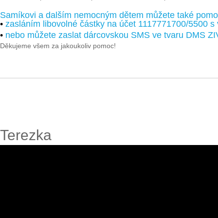
Samíkovi a dalším nemocným dětem můžete také pomo
•
zasláním libovolné částky na účet 1117771700/5500 s
•
nebo můžete zaslat dárcovskou SMS ve tvaru DMS ZI
Děkujeme všem za jakoukoliv pomoc!
Terezka