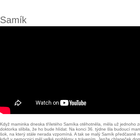
Samík
Když maminka dneska tříletého Samíka otěhotněla, měla už jednoho zd
doktorka slíbila, že ho bude hlídat. Na konci 36. týdne šla budoucí ma
šok, na který stále nerada vzpomíná. A tak se malý Samík předčasně nar
když v nemocnici měl velké problémy s trávením. Jenže chlapeček doma n