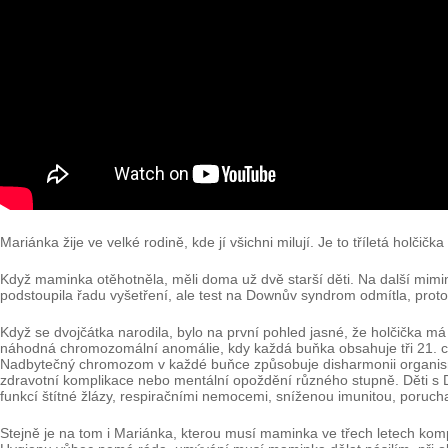
Mariánka žije ve velké rodině, kde jí všichni milují. Je to tříletá hol
Když maminka otěhotněla, měli doma už dvě starší děti. Na další mimink
podstoupila řadu vyšetření, ale test na Downův syndrom odmítla, protože
Když se dvojčátka narodila, bylo na první pohled jasné, že holčička má
náhodná chromozomální anomálie, kdy každá buňka obsahuje tři 21. 
Nadbytečný chromozom v každé buňce způsobuje disharmonii organismu 
zdravotní komplikace nebo mentální opoždění různého stupně. Děti s
funkcí štítné žlázy, respiračními nemocemi, sníženou imunitou, poruch
Stejně je na tom i Mariánka, kterou musí maminka ve třech letech komp