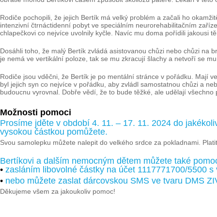
Rodiče pochopili, že jejich Bertík má velký problém a začali ho okamžit
intenzivní čtrnáctidenní pobyt ve speciálním neurorehabilitačním zaříze
chlapečkovi co nejvíce uvolnily kyčle. Navíc mu doma pořídili jakousi tě
Dosáhli toho, že malý Bertík zvládá asistovanou chůzi nebo chůzi na b
je nemá ve vertikální poloze, tak se mu zkracují šlachy a netvoří se mu
Rodiče jsou vděčni, že Bertík je po mentální stránce v pořádku. Mají ve
byl jejich syn co nejvíce v pořádku, aby zvládl samostatnou chůzi a n
budoucnu vyrovnal. Dobře vědí, že to bude těžké, ale udělají všechno 
Možnosti pomoci
Prosíme jděte v období 4. 11. – 17. 11. 2024 do jakékoli
vysokou částkou pomůžete.
Svou samolepku můžete nalepit do velkého srdce za pokladnami. Platit
Bertíkovi a dalším nemocným dětem můžete také pomo
•
zasláním libovolné částky na účet 1117771700/5500 s
•
nebo můžete zaslat dárcovskou SMS ve tvaru DMS ZI
Děkujeme všem za jakoukoliv pomoc!