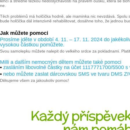
lehčí a středně těžkou nedoslýchavostí na pravém oušku, která se boh
ne.
Těch problémů má holčička hodně, ale maminka nic nevzdává. Spolu s m
bude holčička dál intenzivně rehabilitovat, dosáhne toho, že jednou b
Jak můžete pomoci
Prosíme jděte v období 4. 11. – 17. 11. 2024 do jakékoli
vysokou částkou pomůžete.
Svou samolepku můžete nalepit do velkého srdce za pokladnami. Platit
Milli a dalším nemocným dětem můžete také pomoci
•
zasláním libovolné částky na účet 1117771700/5500 s
•
nebo můžete zaslat dárcovskou SMS ve tvaru DMS ZI
Děkujeme všem za jakoukoliv pomoc!
Každý příspěvek,
nám pomáh