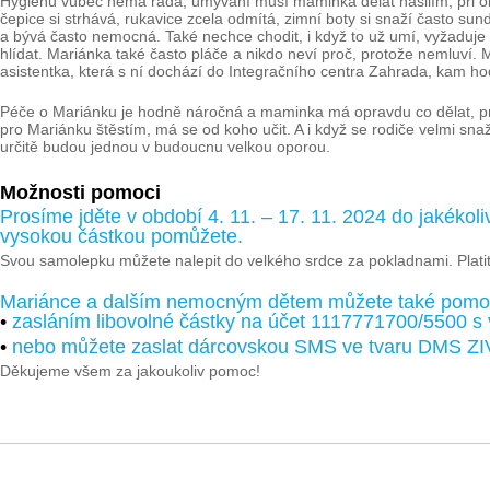
Hygienu vůbec nemá ráda, umývání musí maminka dělat násilím, při ob
čepice si strhává, rukavice zcela odmítá, zimní boty si snaží často sun
a bývá často nemocná. Také nechce chodit, i když to už umí, vyžaduje s
hlídat. Mariánka také často pláče a nikdo neví proč, protože nemluví.
asistentka, která s ní dochází do Integračního centra Zahrada, kam ho
Péče o Mariánku je hodně náročná a maminka má opravdu co dělat, proto
pro Mariánku štěstím, má se od koho učit. A i když se rodiče velmi snaž
určitě budou jednou v budoucnu velkou oporou.
Možnosti pomoci
Prosíme jděte v období 4. 11. – 17. 11. 2024 do jakékoli
vysokou částkou pomůžete.
Svou samolepku můžete nalepit do velkého srdce za pokladnami. Platit
Mariánce a dalším nemocným dětem můžete také pomo
•
zasláním libovolné částky na účet 1117771700/5500 s
•
nebo můžete zaslat dárcovskou SMS ve tvaru DMS ZI
Děkujeme všem za jakoukoliv pomoc!