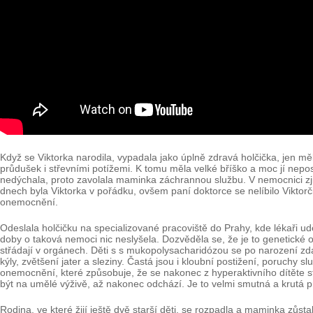
Když se Viktorka narodila, vypadala jako úplně zdravá holčička, jen měl
průdušek i střevními potížemi. K tomu měla velké bříško a moc jí nepo
nedýchala, proto zavolala maminka záchrannou službu. V nemocnici zjisti
dnech byla Viktorka v pořádku, ovšem paní doktorce se nelíbilo Viktorči
onemocnění.
Odeslala holčičku na specializované pracoviště do Prahy, kde lékaři ud
doby o taková nemoci nic neslyšela. Dozvěděla se, že je to genetické on
střádají v orgánech. Děti s s mukopolysacharidózou se po narození zdaj
kýly, zvětšení jater a sleziny. Častá jsou i kloubní postižení, poruchy 
onemocnění, které způsobuje, že se nakonec z hyperaktivního dítěte st
být na umělé výživě, až nakonec odchází. Je to velmi smutná a krutá 
Rodina, ve které žijí ještě dvě starší děti, se rozpadla a maminka zůst