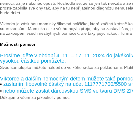
nemoci, až je nakonec opustí. Rozhodla se, že se jen tak nevzdá a že sv
prostě zaplnila své dny tak, aby na tu nepřijatelnou diagnózu nemusela 
bude držet.
Viktorka je zásluhou maminky šikovná holčička, která začíná krásně kom
sourozencům. Maminka si ze všeho nejvíc přeje, aby se zastavil čas, p
na zakoupení všech nezbytných pomůcek, ale taky psychickou. Tu má v
Možnosti pomoci
Prosíme jděte v období 4. 11. – 17. 11. 2024 do jakékoli
vysokou částkou pomůžete.
Svou samolepku můžete nalepit do velkého srdce za pokladnami. Platit
Viktorce a dalším nemocným dětem můžete také pomoc
•
zasláním libovolné částky na účet 1117771700/5500 s
•
nebo můžete zaslat dárcovskou SMS ve tvaru DMS ZI
Děkujeme všem za jakoukoliv pomoc!