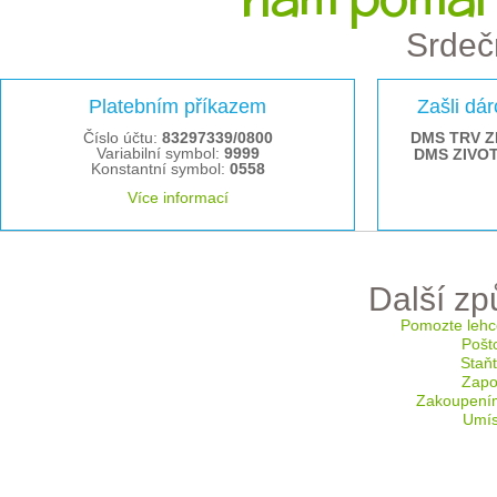
Srdeč
Platebním příkazem
Zašli dá
Číslo účtu:
83297339/0800
DMS TRV Z
Variabilní symbol:
9999
DMS ZIVO
Konstantní symbol:
0558
Více informací
Další z
Pomozte lehc
Pošt
Staň
Zapoj
Zakoupení
Umís