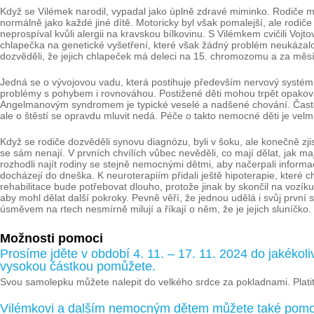
Když se Vilémek narodil, vypadal jako úplně zdravé miminko. Rodiče mě
normálně jako každé jiné dítě. Motoricky byl však pomalejší, ale rodiče
neprospíval kvůli alergii na kravskou bílkovinu. S Vilémkem cvičili Vojto
chlapečka na genetické vyšetření, které však žádný problém neukázalo. 
dozvěděli, že jejich chlapeček má deleci na 15. chromozomu a za měsí
Jedná se o vývojovou vadu, která postihuje především nervový systém.
problémy s pohybem i rovnováhou. Postižené děti mohou trpět opakovaným
Angelmanovým syndromem je typické veselé a nadšené chování. Často s
ale o štěstí se opravdu mluvit nedá. Péče o takto nemocné děti je velm
Když se rodiče dozvěděli synovu diagnózu, byli v šoku, ale konečně zjist
se sám nenají. V prvních chvílích vůbec nevěděli, co mají dělat, jak m
rozhodli najít rodiny se stejně nemocnými dětmi, aby načerpali informac
docházejí do dneška. K neuroterapiím přidali ještě hipoterapie, které
rehabilitace bude potřebovat dlouho, protože jinak by skončil na vozík
aby mohl dělat další pokroky. Pevně věří, že jednou udělá i svůj první
úsměvem na rtech nesmírně milují a říkají o něm, že je jejich sluníčko.
Možnosti pomoci
Prosíme jděte v období 4. 11. – 17. 11. 2024 do jakékoli
vysokou částkou pomůžete.
Svou samolepku můžete nalepit do velkého srdce za pokladnami. Platit
Vilémkovi a dalším nemocným dětem můžete také pomo