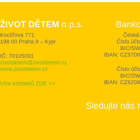
ŽIVOT DĚTEM
o.p.s.
Banko
Koclířova 771
Česká 
198 00 Praha 9 – Kyje
Číslo úč
BIC/SW
IBAN: CZ370
IČ: 70105031
zivotdetem@zivotdetem.cz
www.zivotdetem.cz
Číslo úč
BIC/SW
IBAN: CZ620
Více kontaktů ZDE >>
Sledujte nás 