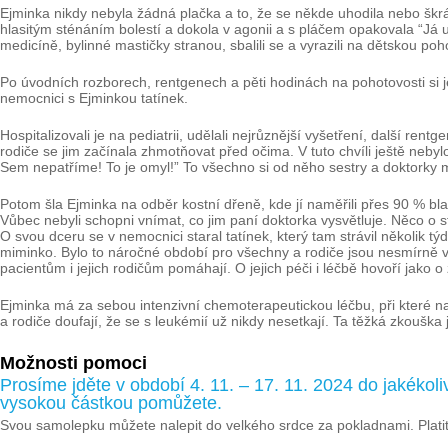
Ejminka nikdy nebyla žádná plačka a to, že se někde uhodila nebo škráb
hlasitým sténáním bolestí a dokola v agonii a s pláčem opakovala “Já už
medicíně, bylinné mastičky stranou, sbalili se a vyrazili na dětskou po
Po úvodních rozborech, rentgenech a pěti hodinách na pohotovosti si j
nemocnici s Ejminkou tatínek.
Hospitalizovali je na pediatrii, udělali nejrůznější vyšetření, další r
rodiče se jim začínala zhmotňovat před očima. V tuto chvíli ještě neby
Sem nepatříme! To je omyl!” To všechno si od něho sestry a doktorky 
Potom šla Ejminka na odběr kostní dřeně, kde jí naměřili přes 90 % bl
Vůbec nebyli schopni vnímat, co jim paní doktorka vysvětluje. Něco o s
O svou dceru se v nemocnici staral tatínek, který tam strávil několik 
miminko. Bylo to náročné období pro všechny a rodiče jsou nesmírně vdě
pacientům i jejich rodičům pomáhají. O jejich péči i léčbě hovoří jako o
Ejminka má za sebou intenzivní chemoterapeutickou léčbu, při které na č
a rodiče doufají, že se s leukémií už nikdy nesetkají. Ta těžká zkouška j
Možnosti pomoci
Prosíme jděte v období 4. 11. – 17. 11. 2024 do jakékoli
vysokou částkou pomůžete.
Svou samolepku můžete nalepit do velkého srdce za pokladnami. Platit