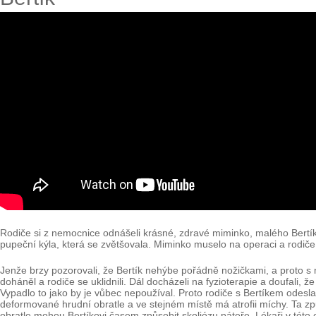
Rodiče si z nemocnice odnášeli krásné, zdravé miminko, malého Bertík
pupeční kýla, která se zvětšovala. Miminko muselo na operaci a rodiče
Jenže brzy pozorovali, že Bertík nehýbe pořádně nožičkami, a proto s
doháněl a rodiče se uklidnili. Dál docházeli na fyzioterapie a doufali, ž
Vypadlo to jako by je vůbec nepoužíval. Proto rodiče s Bertíkem odesl
deformované hrudní obratle a ve stejném místě má atrofii míchy. Ta způ
obratle mohou Bertíkovi časem způsobit skoliózu páteře. Lékaři v této 