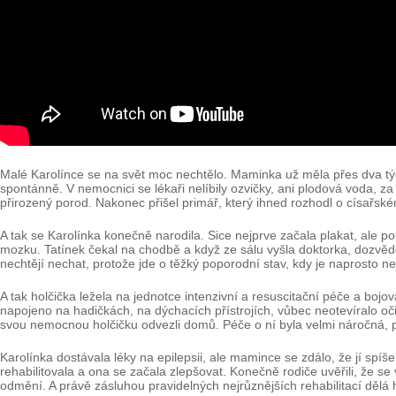
Malé Karolínce se na svět moc nechtělo. Maminka už měla přes dva týdn
spontánně. V nemocnici se lékaři nelíbily ozvičky, ani plodová voda, za
přirozený porod. Nakonec přišel primář, který ihned rozhodl o císařsk
A tak se Karolínka konečně narodila. Sice nejprve začala plakat, ale p
mozku. Tatínek čekal na chodbě a když ze sálu vyšla doktorka, dozvěděl
nechtějí nechat, protože jde o těžký poporodní stav, kdy je naprosto n
A tak holčička ležela na jednotce intenzivní a resuscitační péče a bojov
napojeno na hadičkách, na dýchacích přístrojích, vůbec neotevíralo oč
svou nemocnou holčičku odvezli domů. Péče o ní byla velmi náročná, p
Karolínka dostávala léky na epilepsii, ale mamince se zdálo, že jí spíš
rehabilitovala a ona se začala zlepšovat. Konečně rodiče uvěřili, že s
odmění. A právě zásluhou pravidelných nejrůznějších rehabilitací dělá 