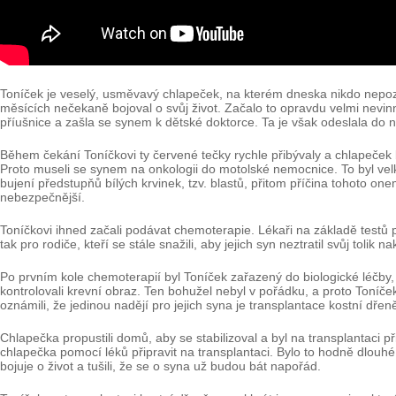
Toníček je veselý, usměvavý chlapeček, na kterém dneska nikdo nepozná
měsících nečekaně bojoval o svůj život. Začalo to opravdu velmi nevinn
příušnice a zašla se synem k dětské doktorce. Ta je však odeslala do
Během čekání Toníčkovi ty červené tečky rychle přibývaly a chlapeček 
Proto museli se synem na onkologii do motolské nemocnice. To byl velk
bujení předstupňů bílých krvinek, tzv. blastů, přitom příčina tohoto
nebezpečnější.
Toníčkovi ihned začali podávat chemoterapie. Lékaři na základě testů př
tak pro rodiče, kteří se stále snažili, aby jejich syn neztratil svůj tolik n
Po prvním kole chemoterapií byl Toníček zařazený do biologické léčby
kontrolovali krevní obraz. Ten bohužel nebyl v pořádku, a proto Toníče
oznámili, že jedinou nadějí pro jejich syna je transplantace kostní dřen
Chlapečka propustili domů, aby se stabilizoval a byl na transplantaci p
chlapečka pomocí léků připravit na transplantaci. Bylo to hodně dlouhé
bojuje o život a tušili, že se o syna už budou bát napořád.