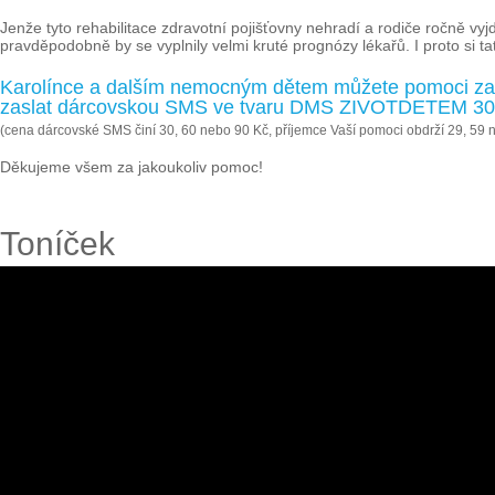
Jenže tyto rehabilitace zdravotní pojišťovny nehradí a rodiče ročně vy
pravděpodobně by se vyplnily velmi kruté prognózy lékařů. I proto si t
Karolínce a dalším nemocným dětem můžete pomoci zas
zaslat dárcovskou SMS ve tvaru DMS ZIVOTDETEM 30, 
(cena dárcovské SMS činí 30, 60 nebo 90 Kč, příjemce Vaší pomoci obdrží 29, 59 
Děkujeme všem za jakoukoliv pomoc!
Toníček