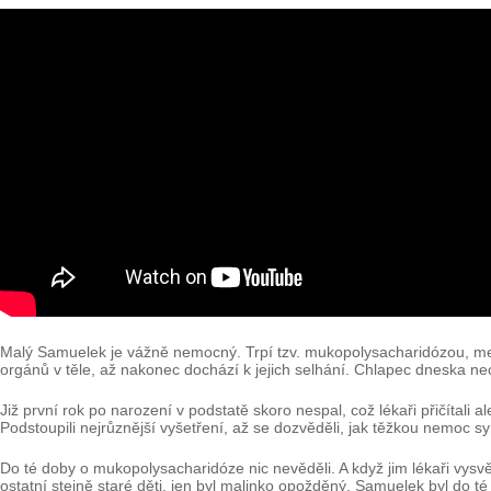
Malý Samuelek je vážně nemocný. Trpí tzv. mukopolysacharidózou, me
orgánů v těle, až nakonec dochází k jejich selhání. Chlapec dneska ne
Již první rok po narození v podstatě skoro nespal, což lékaři přičítali ale
Podstoupili nejrůznější vyšetření, až se dozvěděli, jak těžkou nemoc s
Do té doby o mukopolysacharidóze nic nevěděli. A když jim lékaři vysvětlil
ostatní stejně staré děti, jen byl malinko opožděný. Samuelek byl do t