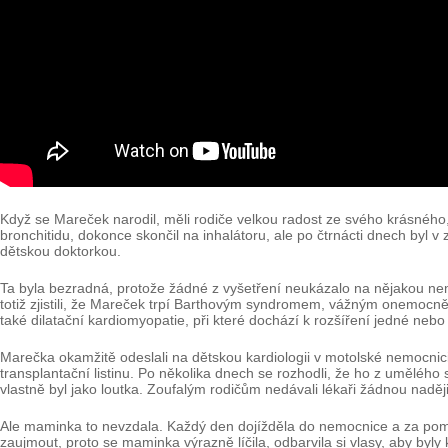
Když se Mareček narodil, měli rodiče velkou radost ze svého krásného
bronchitidu, dokonce skončil na inhalátoru, ale po čtrnácti dnech byl 
dětskou doktorkou.
Ta byla bezradná, protože žádné z vyšetření neukázalo na nějakou nem
totiž zjistili, že Mareček trpí Barthovým syndromem, vážným onemocněn
také dilatační kardiomyopatie, při které dochází k rozšíření jedné neb
Marečka okamžitě odeslali na dětskou kardiologii v motolské nemocnici
transplantační listinu. Po několika dnech se rozhodli, že ho z umělého
vlastně byl jako loutka. Zoufalým rodičům nedávali lékaři žádnou naději
Ale maminka to nevzdala. Každý den dojížděla do nemocnice a za pomo
zaujmout, proto se maminka výrazně líčila, odbarvila si vlasy, aby byly ko