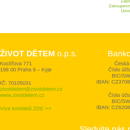
Zapoj
Zakoupení
Umís
ŽIVOT DĚTEM
o.p.s.
Banko
Koclířova 771
Česká 
198 00 Praha 9 – Kyje
Číslo úč
BIC/SW
IBAN: CZ370
IČ: 70105031
zivotdetem@zivotdetem.cz
www.zivotdetem.cz
Číslo úč
BIC/SW
IBAN: CZ620
Více kontaktů ZDE >>
Sledujte nás 