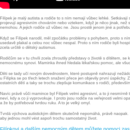
Filípek je malý autista a rodiče to s ním nemají vůbec lehké. Setkávají 
projevují agresivním chováním nebo vztekem, když je něco jinak, než si
nemohou. A jejich rodiče už vůbec ne. Jsou prostě jenom jiné a potřeb
Když se Filípek narodil, měl zpočátku problémy s pohybem, proto s ním
usedavě plakal a celou noc vůbec nespal. Proto s ním rodiče byli hospi
zcela určitě o dětský autismus.
Rodičům se v tu chvíli zcela zhroutily představy o životě s dítětem, se 
nemocnému synovi. Maminka ihned hledala lékařskou pomoc, ale všude
Děti se tady učí novým dovednostem, které postupně nahrazují nežádouc
u Filípka se po třech letech snažení přece jen objevily první úspěchy. 
ostatních dětí a taky se trochu zlepšuje komunikace s rodiči, předevš
Navíc právě vůči mamince byl Filípek velmi agresivní, a to ji nesmírně 
neví, kdy a co ji vyprovokuje. I proto jsou rodiče na veřejnosti velmi op
a že by potřeboval tvrdou ruku. A to je velký omyl.
Tvrdá výchova autistickým dětem skutečně nepomáhá, právě naopak. I pr
aby jednou mohl vést aspoň trochu samostatný život.
Filípkovi a dalším nemocným dětem můžete pomoci zas