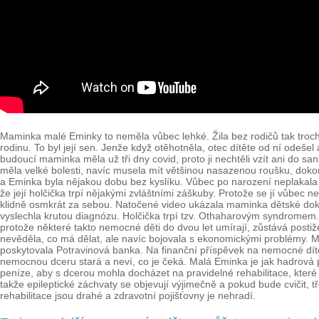
Maminka malé Eminky to neměla vůbec lehké. Žila bez rodičů tak trochu 
rodinu. To byl její sen. Jenže když otěhotněla, otec dítěte od ní odeše
budoucí maminka měla už tři dny covid, proto ji nechtěli vzít ani do san
měla velké bolesti, navíc musela mít většinou nasazenou roušku, doko
a Eminka byla nějakou dobu bez kyslíku. Vůbec po narození neplakala
že její holčička trpí nějakými zvláštními záškuby. Protože se jí vůbec ne
klidně osmkrát za sebou. Natočené video ukázala maminka dětské dok
vyslechla krutou diagnózu. Holčička trpí tzv. Othaharovým syndromem. 
protože některé takto nemocné děti do dvou let umírají, zůstává posti
nevěděla, co má dělat, ale navíc bojovala s ekonomickými problémy. Mate
poskytovala Potravinová banka. Na finanční příspěvek na nemocné dítě
nemocnou dceru stará a neví, co je čeká. Malá Eminka je jak hadrová 
peníze, aby s dcerou mohla docházet na pravidelné rehabilitace, které 
takže epileptické záchvaty se objevují výjimečně a pokud bude cvičit,
rehabilitace jsou drahé a zdravotní pojišťovny je nehradí.