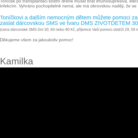
Toníček po transplantaci kostní dřeně musel brát imunosupresiva, která
infekcím. Vyhráno pochopitelně nemá, ale má obrovskou naději, že se
Toníčkovi a dalším nemocným dětem můžete pomoci zas
zaslat dárcovskou SMS ve tvaru DMS ZIVOTDETEM 30, 
(cena dárcovské SMS činí 30, 60 nebo 90 Kč, příjemce Vaší pomoci obdrží 29, 59 
Děkujeme všem za jakoukoliv pomoc!
Kamilka