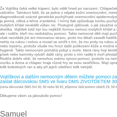
Že Vojtíška čeká velké trápení, bylo vidět hned po narození. Chlapeče
vážného. Tatínkovi řekli, že se jedná o nějaké kožní onemocnění, mimi
diagnostikovali vzácné genetické puchýřnaté onemocnění epidermolysis 
je jemná, citlivá a lehce zranitelná. I mírný tlak způsobuje tvorbu puchý
motýlích křídel nevěděli vůbec nic. Postupně zjišťovali, o jak závaž
dneška. Vojtíšek totiž trpí tou nejtěžší formou nemoci motýlích křídel 
ale i rodiče, kteří mu nedokážou pomoci. Takto nemocné děti mají puchý
však nezvládá jíst ani mixovanou stravu, proto mu lékaři zavedli hadičku
nehty na rukou i nohou a musel se smířit s tím, že mu prsty na rukou s
nebo bazénu, protože všude mu hrozí další poškození kůže a možná inf
hygieně. Takto nemocným pomáhá pobyt u moře, které rány hojí téměř zá
písek nebo kamínky vytváří další rány, proto s ním raději k moři přesta
Rodiče dobře vědí, že nemohou svému synovi pomoci, protože na nemoc m
vozíku a doma si chlapec hraje různé hry se svou sestřičkou. Mají opr
tolik bolestivých ran a aby při jejich ošetření tolik netrpěl.
Vojtíškovi a dalším nemocným dětem můžete pomoci za
zaslat dárcovskou SMS ve tvaru DMS ZIVOTDETEM 30, 
(cena dárcovské SMS činí 30, 60 nebo 90 Kč, příjemce Vaší pomoci obdrží 29, 59 
Děkujeme všem za jakoukoliv pomoc!
Samuel