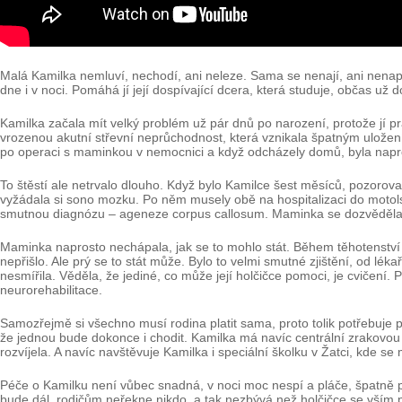
Malá Kamilka nemluví, nechodí, ani neleze. Sama se nenají, ani nenapije
dne i v noci. Pomáhá jí její dospívající dcera, která studuje, občas u
Kamilka začala mít velký problém už pár dnů po narození, protože jí pr
vrozenou akutní střevní neprůchodnost, která vznikala špatným uložení
po operaci s maminkou v nemocnici a když odcházely domů, byla napr
To štěstí ale netrvalo dlouho. Když bylo Kamilce šest měsíců, pozoroval
vyžádala si sono mozku. Po něm musely obě na hospitalizaci do motolsk
smutnou diagnózu – ageneze corpus callosum. Maminka se dozvěděla,
Maminka naprosto nechápala, jak se to mohlo stát. Během těhotenství
nepřišlo. Ale prý se to stát může. Bylo to velmi smutné zjištění, od l
nesmířila. Věděla, že jediné, co může její holčičce pomoci, je cvičení. 
neurorehabilitace.
Samozřejmě si všechno musí rodina platit sama, proto tolik potřebuje 
že jednou bude dokonce i chodit. Kamilka má navíc centrální zrakovo
rozvíjela. A navíc navštěvuje Kamilka i speciální školku v Žatci, kde se
Péče o Kamilku není vůbec snadná, v noci moc nespí a pláče, špatně pol
bude dál, rodičům neřekne nikdo, a tak nezbývá než holčičce se vším po