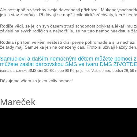
Ale postupně o všechny svoje dovednosti přicházel. Mukopolysacharidoz
jejich stav zhoršuje. Přidávají se např. epileptické záchvaty, které ned
Rodiče vědí, že jejich syn časem ztratí schopnost polykat a lékaři mu z
závislé na svých rodičích a nejhorší je, že na tuto nemoc neexistuje žá
Rodina i při tom velkém neštěstí drží pevně pohromadě a sílu nachází ve
že tady mají Samuelka jen na omezený čas. Proto si užívají každý den, 
Samuelovi a dalším nemocným dětem můžete pomoci zas
můžete zaslat dárcovskou SMS ve tvaru DMS ZIVOTDET
(cena dárcovské SMS činí 30, 60 nebo 90 Kč, příjemce Vaší pomoci obdrží 29, 59 
Děkujeme všem za jakoukoliv pomoc!
Mareček