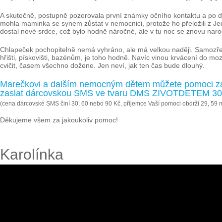
A skutečně, postupně pozorovala první známky očního kontaktu a po dvou
mohla maminka se synem zůstat v nemocnici, protože ho přeložili z Jedn
dostal nové srdce, což bylo hodně náročné, ale v tu noc se znovu naro
Chlapeček pochopitelně nemá vyhráno, ale má velkou naději. Samozřejm
hřišti, pískovišti, bazénům, je toho hodně. Navíc vinou krvácení do m
cvičit, časem všechno dožene. Jen neví, jak ten čas bude dlouhý.
Marečkovi a dalším nemocným dětem můžete pomoci zas
zaslat dárcovskou SMS ve tvaru DMS ZIVOTDETEM 30, 
(cena dárcovské SMS činí 30, 60 nebo 90 Kč, příjemce Vaší pomoci obdrží 29, 59 
Děkujeme všem za jakoukoliv pomoc!
Karolínka