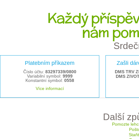
Každý příspěve
nám pom
Srdeč
Platebním příkazem
Zašli dá
Číslo účtu:
83297339/0800
DMS TRV Z
Variabilní symbol:
9999
DMS ZIVO
Konstantní symbol:
0558
Více informací
Další z
Pomozte lehc
Pošt
Staň