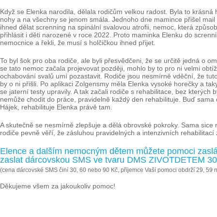
Když se Elenka narodila, dělala rodičům velkou radost. Byla to krásná h
nohy a na všechny se jenom smála. Jednoho dne mamince přišel mail 
ihned dělat screnning na spinální svalovou atrofii, nemoc, která způs
přihlásit i děti narozené v roce 2022. Proto maminka Elenku do screnning
nemocnice a řekli, že musí s holčičkou ihned přijet.
To byl šok pro oba rodiče, ale byli přesvědčeni, že se určitě jedná o o
se tato nemoc začala projevovat později, mohlo by to pro ni velmi obtí
ochabování svalů umí pozastavit. Rodiče jsou nesmírně vděční, že tuto 
by o ni přišli. Po aplikaci Zolgensmy měla Elenka vysoké horečky a tak
se jaterní testy upravily. A tak začali rodiče s rehabilitace, bez kter
nemůže chodit do práce, pravidelně každý den rehabilituje. Buď sama 
Hájek, rehabilituje Elenka právě tam.
A skutečně se nesmírně zlepšuje a dělá obrovské pokroky. Sama sice ne
rodiče pevně věří, že zásluhou pravidelných a intenzivních rehabilitací
Elence a dalším nemocným dětem můžete pomoci zaslán
zaslat dárcovskou SMS ve tvaru DMS ZIVOTDETEM 30, 
(cena dárcovské SMS činí 30, 60 nebo 90 Kč, příjemce Vaší pomoci obdrží 29, 59 
Děkujeme všem za jakoukoliv pomoc!