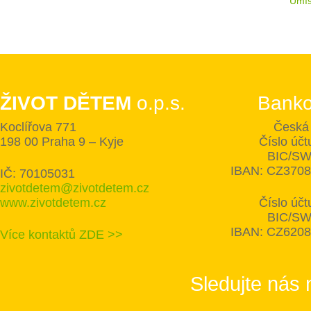
Umís
ŽIVOT DĚTEM
o.p.s.
Banko
Koclířova 771
Česká 
198 00 Praha 9 – Kyje
Číslo úč
BIC/SW
IBAN: CZ370
IČ: 70105031
zivotdetem@zivotdetem.cz
www.zivotdetem.cz
Číslo úč
BIC/SW
IBAN: CZ620
Více kontaktů ZDE >>
Sledujte nás 