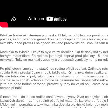
Když se Radeček, kterému je dneska 11 let, narodil, bylo na první pohl
poznali, že trpí vzácnou genetickou nemocí epidermolysis bullosa, kter
miminko ihned převezli na specializované pracoviště do Brna. Až tam 
Maminka to zvládla, i když to bylo velmi náročné. Od té doby každý de
hojivým materiálem. Za rodinou jsme byli poprvé před pěti lety. Už t
mixovala. Taky se mu kazily zoubky a v podstatě vymizely nehty na rukou
Po pěti letech jsme se na statečnou rodinu přijeli podívat. Zajímalo ná
covidu Ráďa přestal úplně chodit, takže skončil na invalidním vozíku 
Kromě toho přestal polykat i mixovanou stravu, proto mu v nemocnici za
špatně se mu hojilo koleno a rodiče se nesmírně báli sepse nebo rakov
je to pro něho hodně náročné, protože ty rány ho velmi bolí, často se a
nemoc přináší.
S nesmírnou láskou se rodiče snaží svému synovi život co nejvíce uleh
laskavých dárců hradíme rodině ošetřující materiál, kterého potřebuje 
křídel, velmi pomáhá, a taky maminka dostala elektrické kolo, aby mo