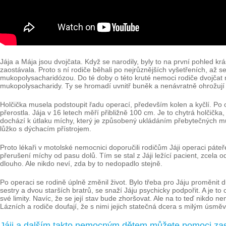
Jája a Mája jsou dvojčata. Když se narodily, byly to na první pohled kr
zaostávala. Proto s ní rodiče běhali po nejrůznějších vyšetřeních, až s
mukopolysacharidózou. Do té doby o této kruté nemoci rodiče dvojčat ni
mukopolysacharidy. Ty se hromadí uvnitř buněk a nenávratně ohrožují 
Holčička musela podstoupit řadu operací, především kolen a kyčlí. Po o
přerostla. Jája v 16 letech měří přibližně 100 cm. Je to chytrá holčič
dochází k útlaku míchy, který je způsobený ukládáním přebytečných mu
lůžko s dýchacím přístrojem.
Proto lékaři v motolské nemocnici doporučili rodičům Jáji operaci páteře
přerušení míchy od pasu dolů. Tím se stal z Jáji ležící pacient, zcela o
dlouho. Ale nikdo neví, zda by to nedopadlo stejně.
Po operaci se rodině úplně změnil život. Bylo třeba pro Jáju proměni
sestry a dvou starších bratrů, se snaží Jáju psychicky podpořit. A je 
své limity. Navíc, že se její stav bude zhoršovat. Ale na to teď nikdo 
Lázních a rodiče doufají, že s nimi jejich statečná dcera s milým úsm
Jáji a dalším takto nemocným dětem můžete pomoci zas