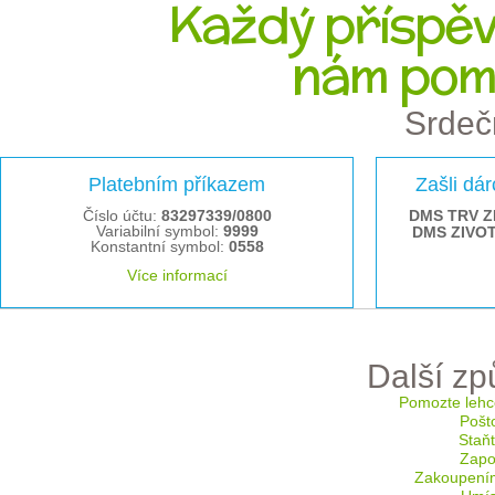
Každý příspěve
nám pom
Srdeč
Platebním příkazem
Zašli dá
Číslo účtu:
83297339/0800
DMS TRV Z
Variabilní symbol:
9999
DMS ZIVO
Konstantní symbol:
0558
Více informací
Další z
Pomozte lehc
Pošt
Staň
Zapoj
Zakoupení