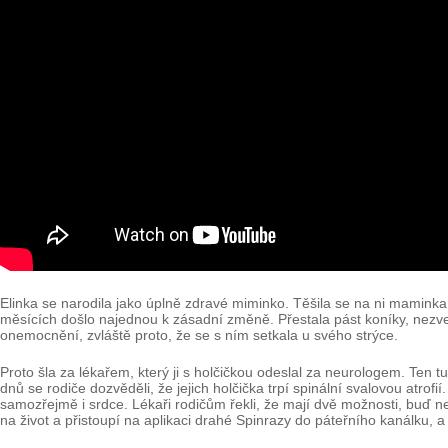
Elinka se narodila jako úplně zdravé miminko. Těšila se na ni maminka, t
měsících došlo najednou k zásadní změně. Přestala pást koníky, nezv
onemocnění, zvláště proto, že se s ním setkala u svého strýce.
Proto šla za lékařem, který ji s holčičkou odeslal za neurologem. Ten 
dnů se rodiče dozvěděli, že jejich holčička trpí spinální svalovou atr
samozřejmě i srdce. Lékaři rodičům řekli, že mají dvě možnosti, buď nem
na život a přistoupí na aplikaci drahé Spinrazy do páteřního kanálku, a t