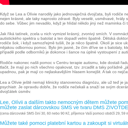
Když se Lea a Olívie narodily jako jednovaječná dvojčata, byli rodiče n
nejen krásné, ale taky naprosto zdravé. Byly veselé, usměvavé, hrály
do sebe. Vůbec jim nevadilo, když je hlídal někdo jiný než maminka či 
Jak říká tatínek, zcela u nich vymizel krásný, zvonivý smích. V osmnácti
autistického spektra u batolat a ten dopadl velmi špatně. Dětská dokto
rodiče šok, i když samozřejmě tušili, že je něco špatně. Okolí je sice uk
nějakou odbornou pomoc. Bylo jim jasné, že čím dříve se s batolaty, k
případě podle odborníků je dokonce i šance na úplné vystoupení z auti
Rodiče nakonec našli pomoc v Centru terapie autismu, kde dostali řad
tlačit, že mají po nich všechno opakovat, tzv. zrcadlit a taky pořádně „
upadnou, pak je mají co nejlaskavějším hlasem konejšit. A tak co nejčast
Lea a Olívie ještě nemají klinicky stanovenou diagnózu, ale už teď je j
psychiatr. Je opravdu dobře, že rodiče nečekali a snaží se svým dcerám 
dvojčátek úsměv.
Lee, Olívii a dalším takto nemocným dětem můžete pom
můžete zaslat dárcovskou SMS ve tvaru DMS ZIVOTDET
(cena dárcovské SMS činí 30, 60 nebo 90 Kč, příjemce Vaší pomoci obdrží 29, 59 
Můžete také pomoci platební kartou a zakoupit si virtu