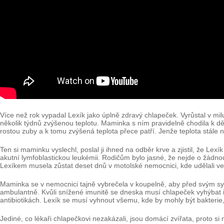
Více než rok vypadal Lexík jako úplně zdravý chlapeček. Vyrůstal v mil
několik týdnů zvýšenou teplotu. Maminka s ním pravidelně chodila k dět
rostou zuby a k tomu zvýšená teplota přece patří. Jenže teplota stále n
Ten si maminku vyslechl, poslal ji ihned na odběr krve a zjistil, že L
akutní lymfoblastickou leukémii. Rodičům bylo jasné, že nejde o žádno
Lexíkem musela zůstat deset dnů v motolské nemocnici, kde udělali veš
Maminka se v nemocnici tajně vybrečela v koupelně, aby před svým s
ambulantně. Kvůli snížené imunitě se dneska musí chlapeček vyhýbat 
antibiotikách. Lexík se musí vyhnout všemu, kde by mohly být bakterie
Jediné, co lékaři chlapečkovi nezakázali, jsou domácí zvířata, proto si