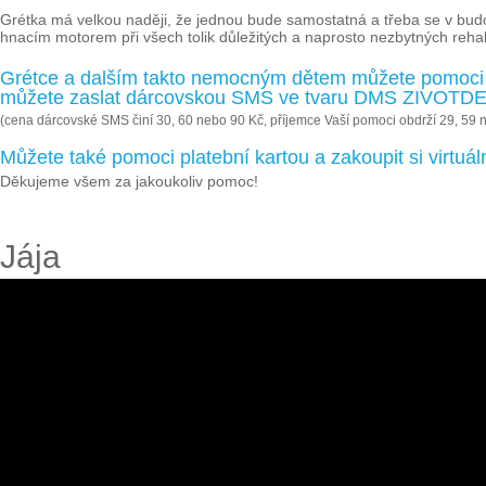
Grétka má velkou naději, že jednou bude samostatná a třeba se v budou
hnacím motorem při všech tolik důležitých a naprosto nezbytných rehabi
Grétce a dalším takto nemocným dětem můžete pomoci 
můžete zaslat dárcovskou SMS ve tvaru DMS ZIVOTDET
(cena dárcovské SMS činí 30, 60 nebo 90 Kč, příjemce Vaší pomoci obdrží 29, 59 
Můžete také pomoci platební kartou a zakoupit si virtu
Děkujeme všem za jakoukoliv pomoc!
Jája