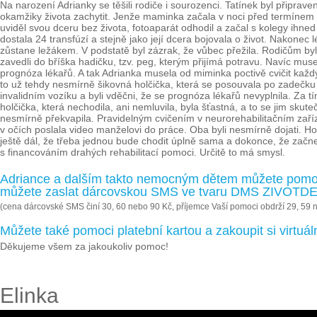
Na narození Adrianky se těšili rodiče i sourozenci. Tatínek byl připrav
okamžiky života zachytit. Jenže maminka začala v noci před termínem p
uviděl svou dceru bez života, fotoaparát odhodil a začal s kolegy ih
dostala 24 transfúzí a stejně jako její dcera bojovala o život. Nakonec l
zůstane ležákem. V podstatě byl zázrak, že vůbec přežila. Rodičům bylo 
zavedli do bříška hadičku, tzv. peg, kterým přijímá potravu. Navíc mus
prognóza lékařů. A tak Adrianka musela od miminka poctivě cvičit každý
to už tehdy nesmírně šikovná holčička, která se posouvala po zadečku 
invalidním vozíku a byli vděčni, že se prognóza lékařů nevyplnila. Za tí
holčička, která nechodila, ani nemluvila, byla šťastná, a to se jim skute
nesmírně překvapila. Pravidelným cvičením v neurorehabilitačním zaříze
v očích poslala video manželovi do práce. Oba byli nesmírně dojati. Ho
ještě dál, že třeba jednou bude chodit úplně sama a dokonce, že začne 
s financováním drahých rehabilitací pomoci. Určitě to má smysl.
Adriance a dalším takto nemocným dětem můžete pomoc
můžete zaslat dárcovskou SMS ve tvaru DMS ZIVOTDET
(cena dárcovské SMS činí 30, 60 nebo 90 Kč, příjemce Vaší pomoci obdrží 29, 59 
Můžete také pomoci platební kartou a zakoupit si virtu
Děkujeme všem za jakoukoliv pomoc!
Elinka