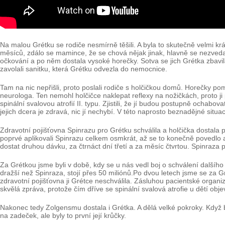
Na malou Grétku se rodiče nesmírně těšili. A byla to skutečně velmi kr
měsíců, zdálo se mamince, že se chová nějak jinak, hlavně se nezvedala 
očkování a po něm dostala vysoké horečky. Sotva se jich Grétka zbavi
zavolali sanitku, která Grétku odvezla do nemocnice.
Tam na nic nepřišli, proto poslali rodiče s holčičkou domů. Horečky po
neurologa. Ten nemohl holčičce naklepat reflexy na nožičkách, proto ji
spinální svalovou atrofií II. typu. Zjistili, že jí budou postupně ochabo
jejich dcera je zdravá, nic jí nechybí. V této naprosto beznadějné sit
Zdravotní pojišťovna Spinrazu pro Grétku schválila a holčička dostala p
poprvé aplikovali Spinrazu celkem osmkrát, až se to konečně povedlo 
dostat druhou dávku, za čtrnáct dní třetí a za měsíc čtvrtou. Spinraza
Za Grétkou jsme byli v době, kdy se u nás vedl boj o schválení dalšího 
dražší než Spinraza, stojí přes 50 miliónů.Po dvou letech jsme se za Gré
zdravotní pojišťovna ji Grétce neschválila. Zásluhou pacientské orga
skvělá zpráva, protože čím dříve se spinální svalová atrofie u dětí obj
Nakonec tedy Zolgensmu dostala i Grétka. A dělá velké pokroky. Když b
na zadeček, ale byly to první její krůčky.