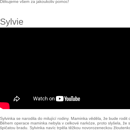
Děkujeme všem za jakoukoliv pomoc!
Sylvie
Sylvinka se narodila do milující rodiny. Maminka věděla, že bude rodit
Během operace maminka nebyla v celkové narkóze, proto slyšela, že se 
špičatou bradu. Sylvinka navíc trpěla těžkou novorozeneckou žloutenko