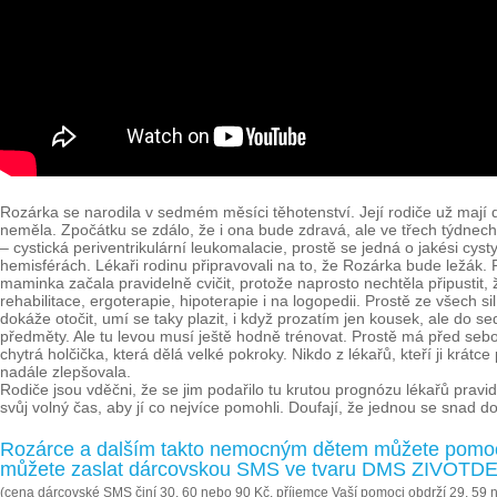
Rozárka se narodila v sedmém měsíci těhotenství. Její rodiče už mají d
neměla. Zpočátku se zdálo, že i ona bude zdravá, ale ve třech týdnech
– cystická periventrikulární leukomalacie, prostě se jedná o jakési c
hemisférách. Lékaři rodinu připravovali na to, že Rozárka bude ležák.
maminka začala pravidelně cvičit, protože naprosto nechtěla připustit,
rehabilitace, ergoterapie, hipoterapie i na logopedii. Prostě ze všech s
dokáže otočit, umí se taky plazit, i když prozatím jen kousek, ale d
předměty. Ale tu levou musí ještě hodně trénovat. Prostě má před seb
chytrá holčička, která dělá velké pokroky. Nikdo z lékařů, kteří ji krátce
nadále zlepšovala.
Rodiče jsou vděčni, že se jim podařilo tu krutou prognózu lékařů pravid
svůj volný čas, aby jí co nejvíce pomohli. Doufají, že jednou se snad 
Rozárce a dalším takto nemocným dětem můžete pomoci
můžete zaslat dárcovskou SMS ve tvaru DMS ZIVOTDET
(cena dárcovské SMS činí 30, 60 nebo 90 Kč, příjemce Vaší pomoci obdrží 29, 59 