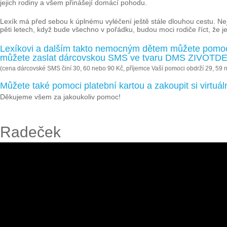
jejich rodiny a všem přinášejí domácí pohodu.
Lexík má před sebou k úplnému vyléčení ještě stále dlouhou cestu. Nej
pěti letech, když bude všechno v pořádku, budou moci rodiče říct, že je
Lexíkovi a dalším takto nemocným dětem můžete pomoci
můžete zaslat dárcovskou SMS ve tvaru DMS ZIVOTDET
(cena dárcovské SMS činí 30, 60 nebo 90 Kč, příjemce Vaší pomoci obdrží 29, 59 
Můžete také pomoci platební kartou a zakoupit si virtu
Děkujeme všem za jakoukoliv pomoc!
Radeček