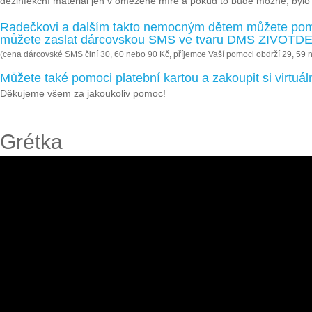
dezinfekční materiál jen v omezené míře a pokud to bude možné, bylo by
Radečkovi a dalším takto nemocným dětem můžete pomo
můžete zaslat dárcovskou SMS ve tvaru DMS ZIVOTDET
(cena dárcovské SMS činí 30, 60 nebo 90 Kč, příjemce Vaší pomoci obdrží 29, 59 
Můžete také pomoci platební kartou a zakoupit si virtu
Děkujeme všem za jakoukoliv pomoc!
Grétka