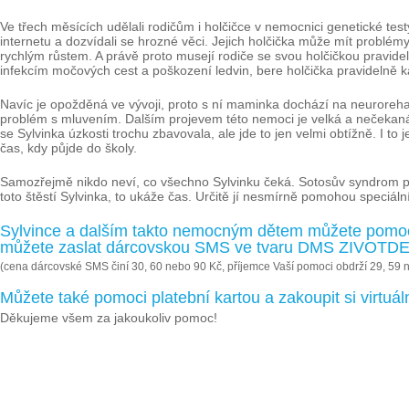
Ve třech měsících udělali rodičům i holčičce v nemocnici genetické test
internetu a dozvídali se hrozné věci. Jejich holčička může mít problé
rychlým růstem. A právě proto musejí rodiče se svou holčičkou pravide
infekcím močových cest a poškození ledvin, bere holčička pravidelně k
Navíc je opožděná ve vývoji, proto s ní maminka dochází na neurorehab
problém s mluvením. Dalším projevem této nemoci je velká a nečekaná ú
se Sylvinka úzkosti trochu zbavovala, ale jde to jen velmi obtížně. I to 
čas, kdy půjde do školy.
Samozřejmě nikdo neví, co všechno Sylvinku čeká. Sotosův syndrom přiná
toto štěstí Sylvinka, to ukáže čas. Určitě jí nesmírně pomohou speciální
Sylvince a dalším takto nemocným dětem můžete pomoci
můžete zaslat dárcovskou SMS ve tvaru DMS ZIVOTDET
(cena dárcovské SMS činí 30, 60 nebo 90 Kč, příjemce Vaší pomoci obdrží 29, 59 
Můžete také pomoci platební kartou a zakoupit si virtu
Děkujeme všem za jakoukoliv pomoc!