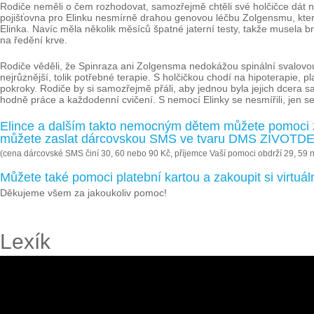
Rodiče neměli o čem rozhodovat, samozřejmě chtěli své holčičce dát nad
pojišťovna pro Elinku nesmírně drahou genovou léčbu Zolgensmu, která
Elinka. Navíc měla několik měsíců špatné jaterní testy, takže musela br
na ředění krve.
Rodiče věděli, že Spinraza ani Zolgensma nedokážou spinální svalovou at
nejrůznější, tolik potřebné terapie. S holčičkou chodí na hipoterapie, pl
pokroky. Rodiče by si samozřejmě přáli, aby jednou byla jejich dcera s
hodně práce a každodenní cvičení. S nemocí Elinky se nesmířili, jen se s
Elince a dalším takto nemocným dětem můžete pomoci z
můžete zaslat dárcovskou SMS ve tvaru DMS ZIVOTDET
(cena dárcovské SMS činí 30, 60 nebo 90 Kč, příjemce Vaší pomoci obdrží 29, 59 
Můžete také pomoci platební kartou a zakoupit si virtu
Děkujeme všem za jakoukoliv pomoc!
Lexík