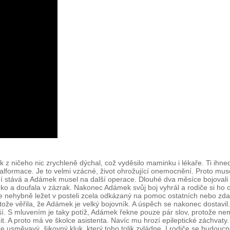
ničeho nic zrychleně dýchal, což vyděsilo maminku i lékaře. Ti ihned z
lformace. Je to velmi vzácné, život ohrožující onemocnění. Proto muse
 stává a Adámek musel na další operace. Dlouhé dva měsíce bojovali v 
ko a doufala v zázrak. Nakonec Adámek svůj boj vyhrál a rodiče si h
e nehybně ležet v posteli zcela odkázaný na pomoc ostatních nebo zda 
tože věřila, že Adámek je velký bojovník. A úspěch se nakonec dostavil.
pší. S mluvením je taky potíž, Adámek řekne pouze pár slov, protože 
žit. A proto má ve školce asistenta. Navíc mu hrozí epileptické záchvat
e usměvavý, šikovný kluk, který toho tolik zvládne. I rodiče se budoucn