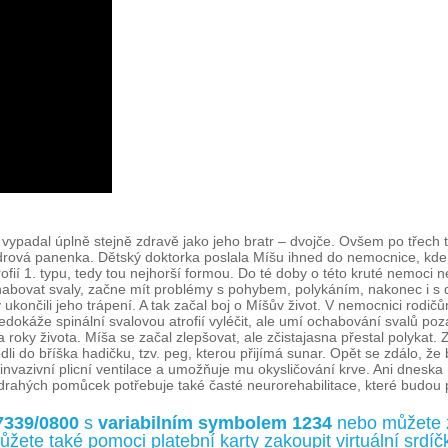
vypadal úplně stejně zdravě jako jeho bratr – dvojče. Ovšem po třech týd
hadrová panenka. Dětský doktorka poslala Míšu ihned do nemocnice, kde s
rofií 1. typu, tedy tou nejhorší formou. Do té doby o této kruté nemoci 
vat svaly, začne mít problémy s pohybem, polykáním, nakonec i s dých
 ukončili jeho trápení. A tak začal boj o Míšův život. V nemocnici rodičů
nedokáže spinální svalovou atrofií vyléčit, ale umí ochabování svalů poz
roky života. Míša se začal zlepšovat, ale zčistajasna přestal polykat. Z
i do bříška hadičku, tzv. peg, kterou přijímá sunar. Opět se zdálo, že b
neinvazivní plicní ventilace a umožňuje mu okysličování krve. Ani dneska
ahých pomůcek potřebuje také časté neurorehabilitace, které budou pos
7339/0800
s
variabilním symbolem 1234
nebo můžete 
ůžete také pomoci platební karty zakoupit virtuální srd