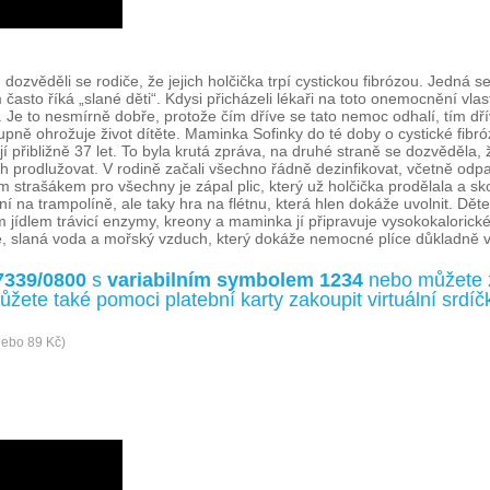
 dozvěděli se rodiče, že jejich holčička trpí cystickou fibrózou. Jedná 
m často říká „slané děti“. Kdysi přicházeli lékaři na toto onemocnění v
 to nesmírně dobře, protože čím dříve se tato nemoc odhalí, tím dříve 
stupně ohrožuje život dítěte. Maminka Sofinky do té doby o cystické fib
jí přibližně 37 let. To byla krutá zpráva, na druhé straně se dozvěděla,
 prodlužovat. V rodině začali všechno řádně dezinfikovat, včetně odpa
velkým strašákem pro všechny je zápal plic, který už holčička prodělala
ní na trampolíně, ale taky hra na flétnu, která hlen dokáže uvolnit. Dět
jídlem trávicí enzymy, kreony a maminka jí připravuje vysokokalorické j
, slaná voda a mořský vzduch, který dokáže nemocné plíce důkladně vy
7339/0800
s
variabilním symbolem 1234
nebo můžete 
ůžete také pomoci platební karty zakoupit virtuální srd
nebo 89 Kč)