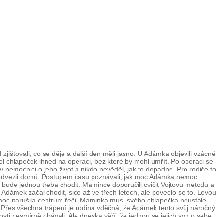
jišťovali, co se děje a další den měli jasno. U Adámka objevili vzácné
l chlapeček ihned na operaci, bez které by mohl umřít. Po operaci se
nemocnici o jeho život a nikdo nevěděl, jak to dopadne. Pro rodiče to
o odvezli domů. Postupem času poznávali, jak moc Adámka nemoc
bude jednou třeba chodit. Mamince doporučili cvičit Vojtovu metodu a
 Adámek začal chodit, sice až ve třech letech, ale povedlo se to. Levou
nemoc narušila centrum řeči. Maminka musí svého chlapečka neustále
y. Přes všechna trápení je rodina vděčná, že Adámek tento svůj náročný
osti nesmírně obávali. Ale dneska věří, že jednou se jejich syn o sebe