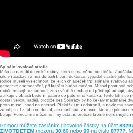
Spinální svalová atrofie
Míša se narodil do velké rodiny, která se na něho moc těšila. Zpočátku 
sílu v ručičkách a než dorazili k paní doktorce, vypadal vlastně jako 
rodiče museli vyslechnout, že jejich chlapeček trpí spinální svalovou at
genetické onemocnění, při kterém budou malému Míšovi postupně ochabo
rodiče musejí rozhodnout, zda své dítě nechají od přístrojů odpojit, aby
aplikuje v oblasti bederní páteře do páteřního kanálku. Tento lék sice 
dostali velkou naději, protože bez Spinrazy by ho čekaly maximálně dva 
proto musel ihned na operaci. Překážku mu odstranili, a navíc mu zavedl
zápal plic. I z toho se dostal, ale musí spát v masce, která je jakousi 
bojuje. Pomoci mu můžeme i my ostatní, protože kromě nejrůznějších dr
Pomoci můžete zasláním libovolné částky na účet
8329
ZIVOTDETEM
mezera
30,60
nebo
90
na číslo
87777
. M