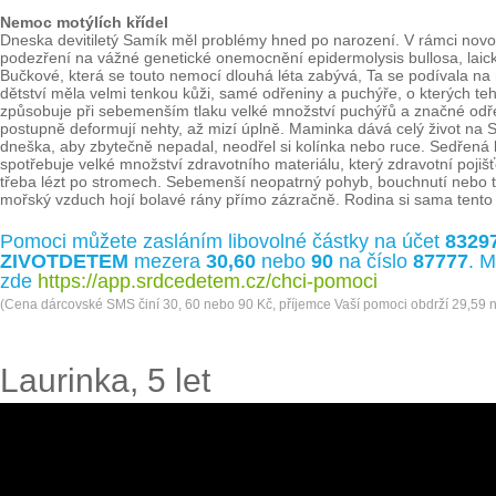
Nemoc motýlích křídel
Dneska devitiletý Samík měl problémy hned po narození. V rámci novo
podezření na vážné genetické onemocnění epidermolysis bullosa, laick
Bučkové, která se touto nemocí dlouhá léta zabývá, Ta se podívala na 
dětství měla velmi tenkou kůži, samé odřeniny a puchýře, o kterých te
způsobuje při sebemenším tlaku velké množství puchýřů a značné odřen
postupně deformují nehty, až mizí úplně. Maminka dává celý život na S
dneška, aby zbytečně nepadal, neodřel si kolínka nebo ruce. Sedřená
spotřebuje velké množství zdravotního materiálu, který zdravotní pojišť
třeba lézt po stromech. Sebemenší neopatrný pohyb, bouchnutí nebo 
mořský vzduch hojí bolavé rány přímo zázračně. Rodina si sama tento
Pomoci můžete zasláním libovolné částky na účet
8329
ZIVOTDETEM
mezera
30,60
nebo
90
na číslo
87777
. M
zde
https://app.srdcedetem.cz/chci-pomoci
(Cena dárcovské SMS činí 30, 60 nebo 90 Kč, příjemce Vaší pomoci obdrží 29,59 
Laurinka, 5 let