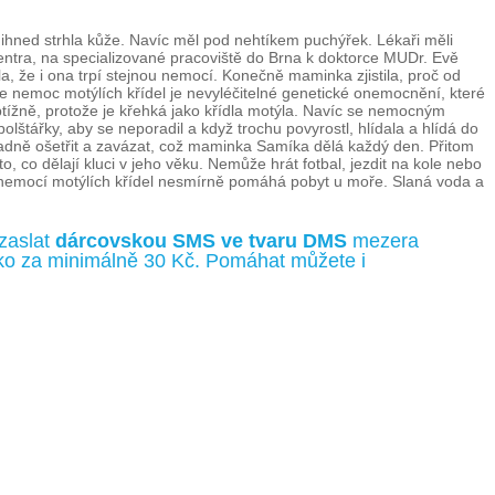
ihned strhla kůže. Navíc měl pod nehtíkem puchýřek. Lékaři měli
ntra, na specializované pracoviště do Brna k doktorce MUDr. Evě
a, že i ona trpí stejnou nemocí. Konečně maminka zjistila, proč od
že nemoc motýlích křídel je nevyléčitelné genetické onemocnění, které
tížně, protože je křehká jako křídla motýla. Navíc se nemocným
štářky, aby se neporadil a když trochu povyrostl, hlídala a hlídá do
ladně ošetřit a zavázat, což maminka Samíka dělá každý den. Přitom
, co dělají kluci v jeho věku. Nemůže hrát fotbal, jezdit na kole nebo
 nemocí motýlích křídel nesmírně pomáhá pobyt u moře. Slaná voda a
zaslat
dárcovskou SMS ve tvaru DMS
mezera
íčko za minimálně 30 Kč. Pomáhat můžete i