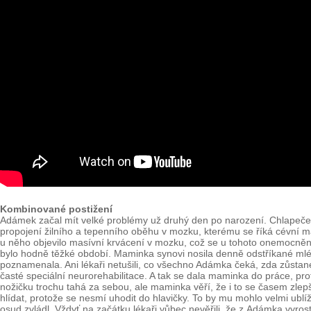
Kombinované postižení
Adámek začal mít velké problémy už druhý den po narození. Chlapeček z 
propojení žilního a tepenního oběhu v mozku, kterému se říká cévní ma
u něho objevilo masívní krvácení v mozku, což se u tohoto onemocnění
bylo hodně těžké období. Maminka synovi nosila denně odstříkané mlé
poznamenala. Ani lékaři netušili, co všechno Adámka čeká, zda zůstan
časté speciální neurorehabilitace. A tak se dala maminka do práce, pro
nožičku trochu tahá za sebou, ale maminka věří, že i to se časem zle
hlídat, protože se nesmí uhodit do hlavičky. To by mu mohlo velmi ublí
osud zvládl. Vždyť na začátku lékaři vůbec nevěřili, že z Adámka vyrost