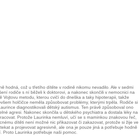
ně hodná, což u třetího dítěte v rodině nikomu nevadilo. Ale v sedmi
ení rodiče s ní běželi k doktorovi, a nakonec skončili v nemocnici na
ě Vojtovu metodu, kterou cvičí do dneška a taky hipoterapii, takže
 ovšem holčičce neměla způsobovat problémy, kterými trpěla. Rodiče si
ec Laurince diagnostikovali dětský autismus. Ten právě způsoboval ono
lné agresi. Nakonec skončila u dětského psychiatra a dostala léky na
u pracovat. Protože Laurinka nemluví, učí se s maminkou znakovou řeč,
nému dítěti není možné nic přikazovat či zakazovat, protože si žije ve
tekat a projevovat agresivně, ale ona je pouze jiná a potřebuje hodně
í. Proto Laurinka potřebuje naši pomoc.