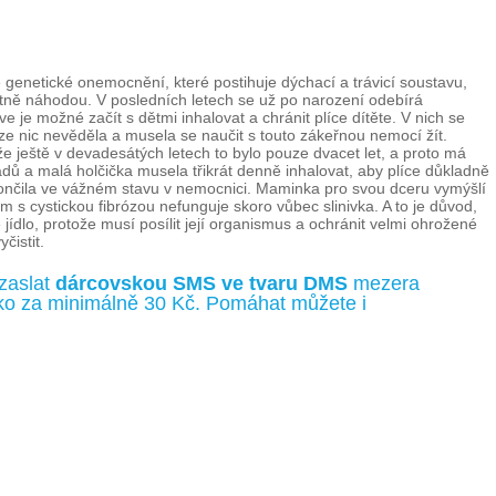
se genetické onemocnění, které postihuje dýchací a trávicí soustavu,
lastně náhodou. V posledních letech se už po narození odebírá
je možné začít s dětmi inhalovat a chránit plíce dítěte. V nich se
róze nic nevěděla a musela se naučit s touto zákeřnou nemocí žít.
 že ještě v devadesátých letech to bylo pouze dvacet let, a proto má
dů a malá holčička musela třikrát denně inhalovat, aby plíce důkladně
 a skončila ve vážném stavu v nemocnici. Maminka pro svou dceru vymýšlí
em s cystickou fibrózou nefunguje skoro vůbec slinivka. A to je důvod,
ídlo, protože musí posílit její organismus a ochránit velmi ohrožené
čistit.
zaslat
dárcovskou SMS ve tvaru DMS
mezera
íčko za minimálně 30 Kč. Pomáhat můžete i