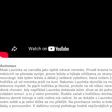
Autismus
Malá Laurinka se narodila jako úplně zdravé miminko. Prostě krásná hol
měsících se přestala vyvíjet, jenom ležela a hýbala očičkama ze strany 
neurologii, kde týden ležela a dělali jí veškerá vyšetření, která ovšem
holčička už od miminka jezdí na koni. Nakonec Laurinka skončila na mag
dokonce mysleli, že jejich holčička je hluchá, protože na ně vůbec nere
divné chování, kdy například Laurinka dokázala ležet, dívat se do je
zvládání emocí, a to jí velmi pomohlo. Rodiče začali s holčičkou dochá
kterou denně trénuje a celá rodina má radost, že se dokáže s Laurinko
svém světě a je velmi těžké se mu přiblížit. Na procházce venku si ko
lásky a porozumění. K dalšímu rozvoji potřebuje hodně nejrůznějších 