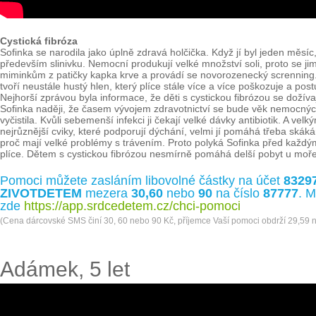
Cystická fibróza
Sofinka se narodila jako úplně zdravá holčička. Když jí byl jeden měsíc,
především slinivku. Nemocní produkují velké množství soli, proto se ji
miminkům z patičky kapka krve a provádí se novorozenecký screnning. Je
tvoří neustále hustý hlen, který plíce stále více a více poškozuje a po
Nejhorší zprávou byla informace, že děti s cystickou fibrózou se dožíva
Sofinka naději, že časem vývojem zdravotnictví se bude věk nemocných
vyčistila. Kvůli sebemenší infekci ji čekají velké dávky antibiotik. A 
nejrůznější cviky, které podporují dýchání, velmi jí pomáhá třeba skáká
proč mají velké problémy s trávením. Proto polyká Sofinka před každým 
plíce. Dětem s cystickou fibrózou nesmírně pomáhá delší pobyt u moře
Pomoci můžete zasláním libovolné částky na účet
8329
ZIVOTDETEM
mezera
30,60
nebo
90
na číslo
87777
. M
zde
https://app.srdcedetem.cz/chci-pomoci
(Cena dárcovské SMS činí 30, 60 nebo 90 Kč, příjemce Vaší pomoci obdrží 29,59 
Adámek, 5 let