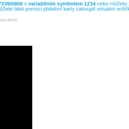
7339/0800
s
variabilním symbolem 1234
nebo můžete 
ůžete také pomoci platební karty zakoupit virtuální srd
nebo 89 Kč)