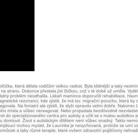
čička, která dělala rodičům velkou radost. Byla klidnější a taky nesmír
na stranu. Dokonce přestala jíst lžičkou, což v té době už uměla. Vyděš
 žádný problém neodhalila. Lékaři mamince doporučili rehabilitace, hlavn
netické rezonanci, kde zjistili, že má tzv. migrační poruchu, která by
agovala. Na foniatrii ale zjistili, že slyší opravdu velmi dobře. Nakon
dnoho místa a vůbec nereagovat. Nebo propadala bezdůvodně nezvladate
zet do specializovaného centra pro autisty a učili se s malou autistko
u domluvit. Život s autistickým dítětem není vůbec snadný. Takto nemoc
lemjdoucí mohou myslet, že Laurinka je nevychovaná, protože se umí vz
pomůcek a taky různé terapie, které ovšem zdravotní pojišťovny nehrad