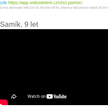
zde
https://app.srdcedetem.cz/chci-pomoci
(Cena dárcovské SMS činí 30, 60 nebo 90 Kč, příjemce Vaší pomoci obdrží 29,59 
Samík, 9 let