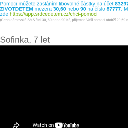
Pomoci můžete zasláním libovolné částky na účet
8329
ZIVOTDETEM
mezera
30,60
nebo
90
na číslo
87777
. M
zde
https://app.srdcedetem.cz/chci-pomoci
(Cena dárcovské SMS činí 30, 60 nebo 90 Kč, příjemce Vaší pomoci obdrží 29,59 
Sofinka, 7 let