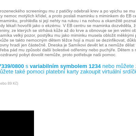
rozeneckého screeningu mu z patičky odebrali krev a po vpichu se mu 
y nemoc motýlích křídel, a proto poslali maminku s miminkem do EB ce
maminku, prohlédla si její nehty na rukou i na nohou a okamžitě poznal
hdy lékaři hovořili jako o ekzému. V EB centru se maminka dozvěděla, 
iny, ze kterých se strhává kůže až do krve a obnovuje se jen velmi ob
amíka velký pozor, postýlku mu jako miminku musela obložit měkkými pol
 kůže se takto nemocným dětem těžce hojí a musí se dezinfikovat, důk
ovny hradí jen částečně. Dneska je Samíkovi devět let a nemůže dělat to
třeba pád mu způsobí další bolestivé odřeniny nebo puchýře. Dětem s
 ozdravný pobyt dovolit nemůže, proto potřebuje naši pomoc.
7339/0800
s
variabilním symbolem 1234
nebo můžete 
ůžete také pomoci platební karty zakoupit virtuální srd
nebo 89 Kč)