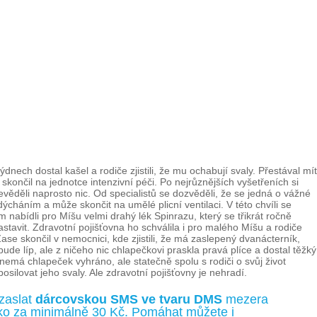
nech dostal kašel a rodiče zjistili, že mu ochabují svaly. Přestával mít
končil na jednotce intenzivní péči. Po nejrůznějších vyšetřeních si
nevěděli naprosto nic. Od specialistů se dozvěděli, že se jedná o vážné
áním a může skončit na umělé plicní ventilaci. V této chvíli se
m nabídli pro Míšu velmi drahý lék Spinrazu, který se třikrát ročně
astavit. Zdravotní pojišťovna ho schválila i pro malého Míšu a rodiče
ase skončil v nemocnici, kde zjistili, že má zaslepený dvanácterník,
ude líp, ale z ničeho nic chlapečkovi praskla pravá plíce a dostal těžký
 nemá chlapeček vyhráno, ale statečně spolu s rodiči o svůj život
ilovat jeho svaly. Ale zdravotní pojišťovny je nehradí.
zaslat
dárcovskou SMS ve tvaru DMS
mezera
íčko za minimálně 30 Kč. Pomáhat můžete i