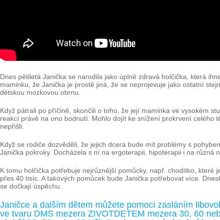
Dnes pětiletá Janička se narodila jako úplně zdravá holčička, která i
maminku, že Janička je prostě jiná, že se neprojevuje jako ostatní stej
dětskou mozkovou obrnu.
Když pátrali po příčině, skončili o toho, že její maminka ve vysokém s
reakcí právě na ono bodnutí. Mohlo dojít ke snížení prokrvení celého těl
nepřišli.
Když se rodiče dozvěděli, že jejich dcera bude mít problémy s pohybem, 
Janička pokroky. Docházela s ní na ergoterapii, hipoterapii i na různá n
K tomu holčička potřebuje nejrůznější pomůcky, např. chodítko, které 
přes 40 tisíc. A takových pomůcek bude Janička potřebovat více. Dneska
se dočkají úspěchu.
Janičce a dalším dětem můžete pomoci zasláním libovol
ve tvaru DMS mezera ZIVOTDETEM mezera 30, 60 nebo 9