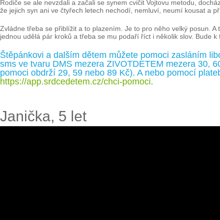
Rodiče se ale nevzdali a začali se synem cvičit Vojtovu metodu, docháze
že jejich syn ani ve čtyřech letech nechodí, nemluví, neumí kousat a pří
Zvládne třeba se přiblížit a to plazením. Je to pro něho velký posun. A 
jednou udělá pár kroků a třeba se mu podaří říct i několik slov. Bude k
Štěpánkovi a dalším dětem můžete pomoci zasláním libo
sms ve tvaru DMS mezera ZIVOTDETEM mezera 30, 60 ne
pomoci obdrží 29, 59 nebo 89 Kč). A nebo pomocí plateb
https://app.srdcedetem.cz/chci-pomoci
.
Janička, 5 let