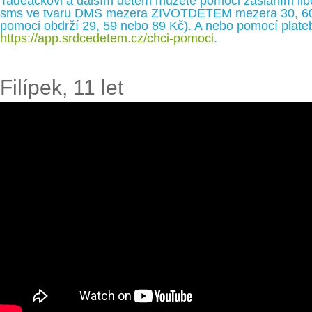
Tadeáčkovi a dalším dětem můžete pomoci zasláním libo
sms ve tvaru DMS mezera ZIVOTDETEM mezera 30, 60 ne
pomoci obdrží 29, 59 nebo 89 Kč). A nebo pomocí plateb
https://app.srdcedetem.cz/chci-pomoci
.
Filípek, 11 let