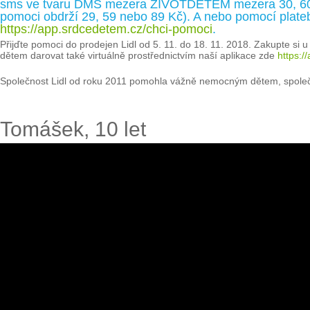
sms ve tvaru DMS mezera ZIVOTDETEM mezera 30, 60 ne
pomoci obdrží 29, 59 nebo 89 Kč). A nebo pomocí plateb
https://app.srdcedetem.cz/chci-pomoci
.
Přijďte pomoci do prodejen Lidl od 5. 11. do 18. 11. 2018. Zakupte s
dětem darovat také virtuálně prostřednictvím naší aplikace zde
https:/
Společnost Lidl od roku 2011 pomohla vážně nemocným dětem, společn
Tomášek, 10 let