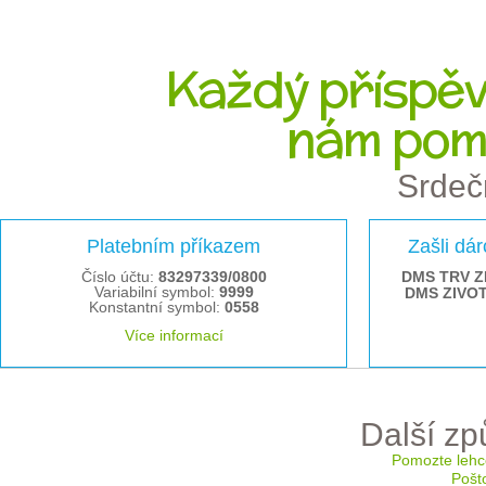
Každý příspěve
nám pom
Srdeč
Platebním příkazem
Zašli dá
Číslo účtu:
83297339/0800
DMS TRV Z
Variabilní symbol:
9999
DMS ZIVO
Konstantní symbol:
0558
Více informací
Další z
Pomozte lehc
Pošt