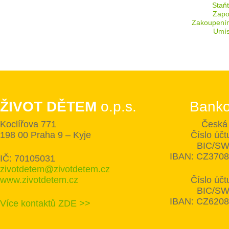
Staň
Zapoj
Zakoupení
Umís
ŽIVOT DĚTEM
o.p.s.
Banko
Koclířova 771
Česká 
198 00 Praha 9 – Kyje
Číslo úč
BIC/SW
IBAN: CZ370
IČ: 70105031
zivotdetem@zivotdetem.cz
www.zivotdetem.cz
Číslo úč
BIC/SW
IBAN: CZ620
Více kontaktů ZDE >>