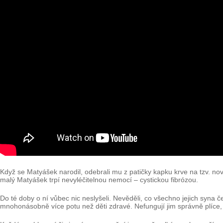
Když se Matyášek narodil, odebrali mu z patičky kapku krve na tzv. novor
malý Matyášek trpí nevyléčitelnou nemocí – cystickou fibrózou.
Do té doby o ní vůbec nic neslyšeli. Nevěděli, co všechno jejich syna č
mnohonásobně více potu než děti zdravé. Nefungují jim správně plíce, ve