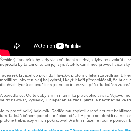
Šestiletý Tadeášek by tady vlastně dneska nebyl, kdyby ho dvakrát nez
nepřežila by to ani ona, ani její syn. A tak lékaři ihned provedli císařský
Tadeášek krvácel do plic i do hlavičky, proto mu lékaři zavedli šant, kt
modlili se, aby ten svůj boj vyhrál, i když lékaři předpokládali, že b
dlouhých týdnů se snažili na jednotce intenzivní péče Tadeáška zachrán
A povedlo se. Od té doby s ním maminka pravidelně cvičila Vojtovu metodu
se dostavovaly výsledky. Chlapeček se začal plazit, a nakonec se ve tře
Je to prostě velký bojovník. Rodiče mu zaplatili drahé neurorehabilitace
tam Tadeáš během jednoho měsíce udělal. A proto se obrátili na nezis
proto je třeba, aby v nich pokračoval. A s tím můžeme rodině pomoci, bez