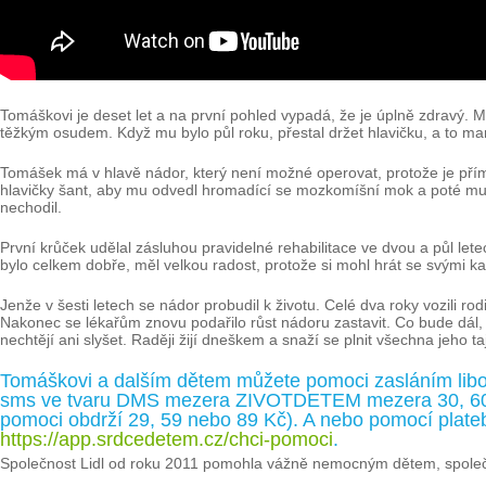
Tomáškovi je deset let a na první pohled vypadá, že je úplně zdravý. M
těžkým osudem. Když mu bylo půl roku, přestal držet hlavičku, a to mam
Tomášek má v hlavě nádor, který není možné operovat, protože je přím
hlavičky šant, aby mu odvedl hromadící se mozkomíšní mok a poté mu
nechodil.
První krůček udělal zásluhou pravidelné rehabilitace ve dvou a půl lete
bylo celkem dobře, měl velkou radost, protože si mohl hrát se svými k
Jenže v šesti letech se nádor probudil k životu. Celé dva roky vozili rod
Nakonec se lékařům znovu podařilo růst nádoru zastavit. Co bude dál
nechtějí ani slyšet. Raději žijí dneškem a snaží se plnit všechna jeho ta
Tomáškovi a dalším dětem můžete pomoci zasláním libov
sms ve tvaru DMS mezera ZIVOTDETEM mezera 30, 60 ne
pomoci obdrží 29, 59 nebo 89 Kč). A nebo pomocí plateb
https://app.srdcedetem.cz/chci-pomoci
.
Společnost Lidl od roku 2011 pomohla vážně nemocným dětem, společn