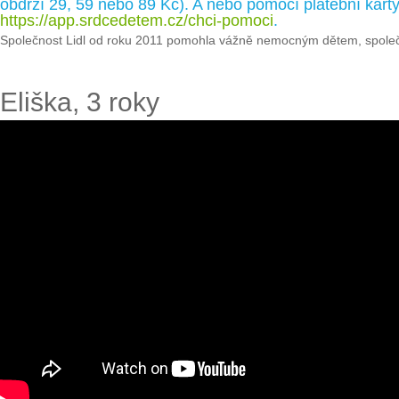
obdrží 29, 59 nebo 89 Kč). A nebo pomocí platební karty
https://app.srdcedetem.cz/chci-pomoci
.
Společnost Lidl od roku 2011 pomohla vážně nemocným dětem, společn
Eliška, 3 roky