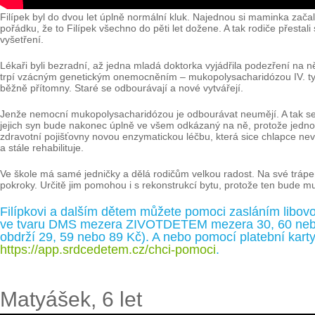
Filípek byl do dvou let úplně normální kluk. Najednou si maminka začala
pořádku, že to Filípek všechno do pěti let dožene. A tak rodiče přestali
vyšetření.
Lékaři byli bezradní, až jedna mladá doktorka vyjádřila podezření na 
trpí vzácným genetickým onemocněním – mukopolysacharidózou IV. typu
běžně přítomny. Staré se odbourávají a nové vytvářejí.
Jenže nemocní mukopolysacharidózou je odbourávat neumějí. A tak se 
jejich syn bude nakonec úplně ve všem odkázaný na ně, protože jednou p
zdravotní pojišťovny novou enzymatickou léčbu, která sice chlapce nev
a stále rehabilituje.
Ve škole má samé jedničky a dělá rodičům velkou radost. Na své trápení
pokroky. Určitě jim pomohou i s rekonstrukcí bytu, protože ten bude m
Filípkovi a dalším dětem můžete pomoci zasláním libovo
ve tvaru DMS mezera ZIVOTDETEM mezera 30, 60 nebo 9
obdrží 29, 59 nebo 89 Kč). A nebo pomocí platební karty
https://app.srdcedetem.cz/chci-pomoci
.
Matyášek, 6 let