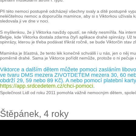
spinální muskulární atrofií I. typu.
Při této nemoci postupně odcházejí všechny svaly a dítě postupně vy
neléčitelnou nemoc a doporučila mamince, aby si s Viktorkou užívala k
sledovala ji ve dne v noci.
S myšlenkou, že ji Viktorka navždy opustí, se nikdy nesmířila. Na intern
Belgie, kde Viktorka dostala zdarma čtyři aplikace drahé spinrázy. Už t
spinrázy, kterou je třeba podávat třikrát ročně, se bude Viktorčin stav z
Maminka je šťastná, že tento lék konečně schválili i u nás, jen o něj m
poměrně drahé. Sama je Viktorce pořídit nemůže, protože o ni pečuje 
Viktorce a dalším dětem můžete pomoci zasláním libovo
ve tvaru DMS mezera ZIVOTDETEM mezera 30, 60 nebo 9
obdrží 29, 59 nebo 89 Kč). A nebo pomocí platební karty
https://app.srdcedetem.cz/chci-pomoci
.
Společnost Lidl od roku 2011 pomohla vážně nemocným dětem, společn
Štěpánek, 4 roky