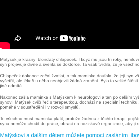
Matýsek je krásný, blonďatý chlapeček. I když mu jsou tři roky, nemluv
syn projevuje divně a svěřila se doktorce. Ta však tvrdila, že je všechn
Chlapeček dokonce začal žvatlat, a tak maminka doufala, že její syn
vyšetřit, ale lékaři u něho neobjevili žádná zranění. Bylo to veliké ště
jiné odmítá.
Nakonec zašla maminka s Matýskem k neurologovi a ten po delším vyše
synovi. Matýsek cvičí řeč s terapeutkou, dochází na speciální techniku
pomáhá v soustředění i v rozvoji smyslů.
To všechno musí maminka platit, protože žádnou z těchto terapií poji
syna nemůže chodit do práce, obrací na neziskové organizace, aby jí
Matýskovi a dalším dětem můžete pomoci zasláním libov