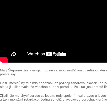
Malý Štěpánek žije v milující rodině se svou sestřičkou Josefínou, která
prostě jiný.
Do tří měsíců by to nikdo nepoznal, až později zabořoval hlavičku do p
ale ta ji uklidňovala, že všechno bude v pořádku, že kluci jsou prostě l
Zjistili, že mu chybí corpus callosum, tedy spojení mezi pravou a levo
a taky mentální retardace. Jedná se totiž o vývojovou poruchu, která je 