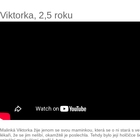
Viktorka, 2,5 roku
Malinká Viktorka žije jenom se svou maminkou, která se o ni stará s vel
lékaři, že se jim nelíbí, okamžitě je poslechla. Tehdy bylo její holčičc