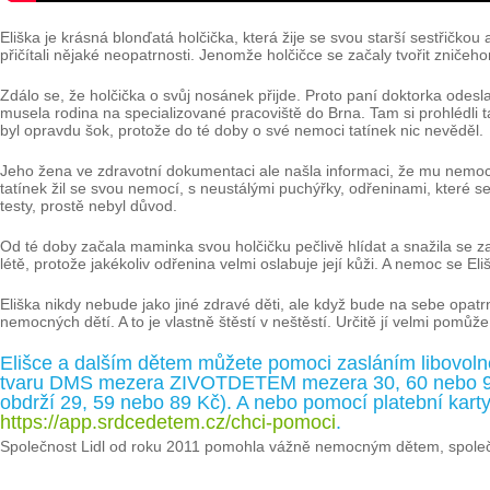
Eliška je krásná blonďatá holčička, která žije se svou starší sestřičkou 
přičítali nějaké neopatrnosti. Jenomže holčičce se začaly tvořit zničeh
Zdálo se, že holčička o svůj nosánek přijde. Proto paní doktorka odes
musela rodina na specializované pracoviště do Brna. Tam si prohlédli t
byl opravdu šok, protože do té doby o své nemoci tatínek nic nevěděl.
Jeho žena ve zdravotní dokumentaci ale našla informaci, že mu nemoc mo
tatínek žil se svou nemocí, s neustálými puchýřky, odřeninami, které se
testy, prostě nebyl důvod.
Od té doby začala maminka svou holčičku pečlivě hlídat a snažila se za
létě, protože jakékoliv odřenina velmi oslabuje její kůži. A nemoc se El
Eliška nikdy nebude jako jiné zdravé děti, ale když bude na sebe opat
nemocných dětí. A to je vlastně štěstí v neštěstí. Určitě jí velmi pom
Elišce a dalším dětem můžete pomoci zasláním libovoln
tvaru DMS mezera ZIVOTDETEM mezera 30, 60 nebo 90 n
obdrží 29, 59 nebo 89 Kč). A nebo pomocí platební karty
https://app.srdcedetem.cz/chci-pomoci
.
Společnost Lidl od roku 2011 pomohla vážně nemocným dětem, společn