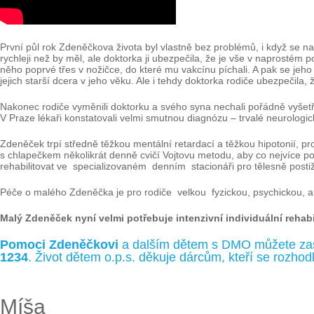
První půl rok Zdeněčkova života byl vlastně bez problémů, i když se na
rychleji než by měl, ale doktorka ji ubezpečila, že je vše v naprostém
něho poprvé třes v nožičce, do které mu vakcínu píchali. A pak se jeho
jejich starší dcera v jeho věku. Ale i tehdy doktorka rodiče ubezpečil
Nakonec rodiče vyměnili doktorku a svého syna nechali pořádně vyšetři
V Praze lékaři konstatovali velmi smutnou diagnózu – trvalé neurologi
Zdeněček trpí středně těžkou mentální retardací a těžkou hipotonií, 
s chlapečkem několikrát denně cvičí Vojtovu metodu, aby co nejvíce pos
rehabilitovat ve specializovaném denním stacionáři pro tělesně post
Péče o malého Zdeněčka je pro rodiče velkou fyzickou, psychickou, ale 
Malý Zdeněček nyní velmi potřebuje intenzivní individuální rehabi
Pomoci Zdeněčkovi
a dalším dětem s DMO můžete zas
1234
. Život dětem o.p.s. děkuje dárcům, kteří se rozh
Míša