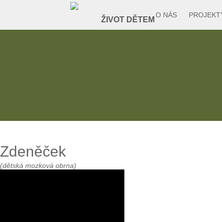
O NÁS
PROJEKT
Zdeněček
(dětská mozková obrna)