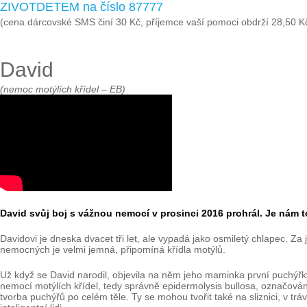
ZIVOTDETEM na číslo 87777
(cena dárcovské SMS činí 30 Kč, příjemce vaší pomoci obdrží 28,50 K
David
(nemoc motýlích křídel – EB)
David svůj boj s vážnou nemocí v prosinci 2016 prohrál. Je nám t
Davidovi je dneska dvacet tři let, ale vypadá jako osmiletý chlapec. 
nemocných je velmi jemná, připomíná křídla motýlů.
Už když se David narodil, objevila na něm jeho maminka první puchýřky.
nemocí motýlích křídel, tedy správně epidermolysis bullosa, označová
tvorba puchýřů po celém těle. Ty se mohou tvořit také na sliznici, v t