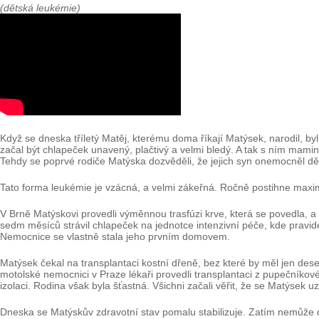
(dětská leukémie)
Když se dneska tříletý Matěj, kterému doma říkají Matýsek, narodil,
začal být chlapeček unavený, plačtivý a velmi bledý. A tak s ním mamin
Tehdy se poprvé rodiče Matýska dozvěděli, že jejich syn onemocněl dě
Tato forma leukémie je vzácná, a velmi zákeřná. Ročně postihne maxim
V Brně Matýskovi provedli výměnnou trasfúzi krve, která se povedla, 
sedm měsíců strávil chlapeček na jednotce intenzivní péče, kde pravide
Nemocnice se vlastně stala jeho prvním domovem.
Matýsek čekal na transplantaci kostní dřeně, bez které by měl jen des
motolské nemocnici v Praze lékaři provedli transplantaci z pupečníkové
izolaci. Rodina však byla šťastná. Všichni začali věřit, že se Matýsek uz
Dneska se Matýskův zdravotní stav pomalu stabilizuje. Zatím nemůže d