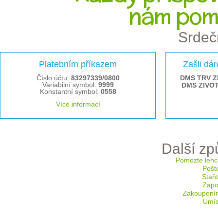
nám pom
Srdeč
Platebním příkazem
Zašli dá
Číslo účtu:
83297339/0800
DMS TRV Z
Variabilní symbol:
9999
DMS ZIVO
Konstantní symbol:
0558
Více informací
Další z
Pomozte lehc
Pošt
Staň
Zapoj
Zakoupení
Umís