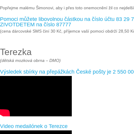
Popřejme malému Šimonovi, aby i přes toto onemocnění žil co nejdelší 
Pomoci můžete libovolnou částkou na číslo účtu 83 29
ZIVOTDETEM na číslo 87777
(cena dárcovské SMS činí 30 Kč, příjemce vaší pomoci obdrží 28,50 K
Terezka
(dětská mozková obrna – DMO)
Výsledek sbírky na přepážkách České pošty je 2 550 0
Video medailónek o Terezce