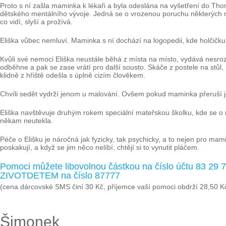
Proto s ní zašla maminka k lékaři a byla odeslána na vyšetření do Th
dětského mentálního vývoje. Jedná se o vrozenou poruchu některých mo
co vidí, slyší a prožívá.
Eliška vůbec nemluví. Maminka s ní dochází na logopedii, kde holčičku u
Kvůli své nemoci Eliška neustále běhá z místa na místo, vydává nesrozu
odběhne a pak se zase vrátí pro další sousto. Skáče z postele na stůl,
klidně z hřiště odešla s úplně cizím člověkem.
Chvíli sedět vydrží jenom u malování. Ovšem pokud maminka přeruší jej
Eliška navštěvuje druhým rokem speciální mateřskou školku, kde se o n
někam neutekla.
Péče o Elišku je náročná jak fyzicky, tak psychicky, a to nejen pro mami
poskakují, a když se jim něco nelíbí, chtějí si to vynutit pláčem.
Pomoci můžete libovolnou částkou na číslo účtu 83 29
ZIVOTDETEM na číslo 87777
(cena dárcovské SMS činí 30 Kč, příjemce vaší pomoci obdrží 28,50 K
Šimonek