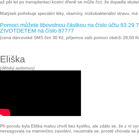
až pět let po transplantaci kostní dřeně se může říct, že dopadla skut
Matýsek potřebuje speciální léky, vitamíny, nízkobakteriální stravu, 
Pomoci můžete libovolnou částkou na číslo účtu 83 29
ZIVOTDETEM na číslo 87777
(cena dárcovské SMS činí 30 Kč, příjemce vaší pomoci obdrží 28,50 K
Eliška
(dětský autismus)
Při porodu byla Eliška malou chvíli bez kyslíku, ale zdálo se, že z ní vy
nereagovala na maminčino zavolání, neusmála se, prostě chovala se jina