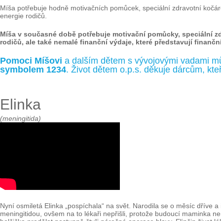
Míša potřebuje hodně motivačních pomůcek, speciální zdravotní kočárek
energie rodičů.
Míša v současné době potřebuje motivační pomůcky, speciální zdra
rodičů, ale také nemalé finanční výdaje, které představují finančn
Pomoci Míšovi
a dalším dětem s vývojovými vadami mů
symbolem 1234
. Život dětem o.p.s. děkuje dárcům, kt
Elinka
(meningitida)
Nyní osmiletá Elinka „pospíchala“ na svět. Narodila se o měsíc dříve 
meningitidou, ovšem na to lékaři nepřišli, protože budoucí maminka n