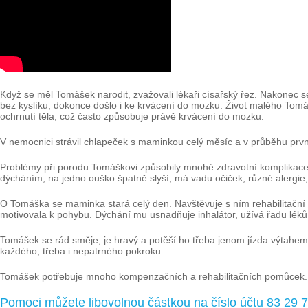
Když se měl Tomášek narodit, zvažovali lékaři císařský řez. Nakonec se
bez kyslíku, dokonce došlo i ke krvácení do mozku. Život malého Tom
ochrnutí těla, což často způsobuje právě krvácení do mozku.
V nemocnici strávil chlapeček s maminkou celý měsíc a v průběhu prv
Problémy při porodu Tomáškovi způsobily mnohé zdravotní komplikace,
dýcháním, na jedno ouško špatně slyší, má vadu očiček, různé alergie
O Tomáška se maminka stará celý den. Navštěvuje s ním rehabilitační 
motivovala k pohybu. Dýchání mu usnadňuje inhalátor, užívá řadu léků
Tomášek se rád směje, je hravý a potěší ho třeba jenom jízda výtahem n
každého, třeba i nepatrného pokroku.
Tomášek potřebuje mnoho kompenzačních a rehabilitačních pomůcek.
Pomoci můžete libovolnou částkou na číslo účtu 83 29