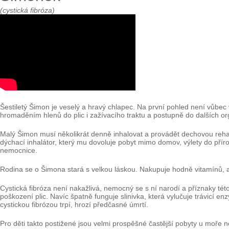
(cystická fibróza)
Šestiletý Šimon je veselý a hravý chlapec. Na první pohled není vůbec
hromaděním hlenů do plic i zažívacího traktu a postupně do dalších o
Malý Šimon musí několikrát denně inhalovat a provádět dechovou rehabil
dýchací inhalátor, který mu dovoluje pobyt mimo domov, výlety do pří
nemocnice.
Rodina se o Šimona stará s velkou láskou. Nakupuje hodně vitamínů, aby
Cystická fibróza není nakažlivá, nemocný se s ní narodí a příznaky té
poškození plic. Navíc špatně funguje slinivka, která vylučuje trávicí 
cystickou fibrózou trpí, hrozí předčasné úmrtí.
Pro děti takto postižené jsou velmi prospěšné častější pobyty u moře 