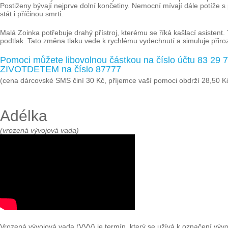
Postiženy bývají nejprve dolní končetiny. Nemocní mívají dále potíže 
stát i příčinou smrti.
Malá Zoinka potřebuje drahý přístroj, kterému se říká kašlací asistent. 
podtlak. Tato změna tlaku vede k rychlému vydechnutí a simuluje přiroz
Pomoci můžete libovolnou částkou na číslo účtu 83 29
ZIVOTDETEM na číslo 87777
(cena dárcovské SMS činí 30 Kč, příjemce vaší pomoci obdrží 28,50 K
Adélka
(vrozená vývojová vada)
Vrozená vývojová vada (VVV) je termín, který se užívá k označení vývojo