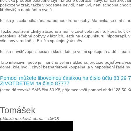
holčička prodělat postupně čtyři náročné operace hlavy. Elinčin život lé
poškozený zrak, takže v podstatě nevidí, nemluví, není schopna chodit
křečovitým napínáním svalů.
Elinka je zcela odkázána na pomoc druhé osoby. Maminka se o ní stará
Těžké postižení Elinky zásadně změnilo život celé rodině, která holčičku 
absolvují léčebné pobyty v lázních, jezdí na akupunkturu, hipoterapii,
všechny v rodině je Elinčin spokojený úsměv.
Elinka navštěvuje i speciální školu, kde je velmi spokojená a děti i paní u
Tato intenzivní péče je finančně velmi nákladná, protože pojišťovna všec
domě, kde bydlí, chybí bezbariérová koupelna, a v neposlední řadě by
Pomoci můžete libovolnou částkou na číslo účtu 83 29
ZIVOTDETEM na číslo 87777
(cena dárcovské SMS činí 30 Kč, příjemce vaší pomoci obdrží 28,50 K
Tomášek
(dětská mozková obrna – DMO)