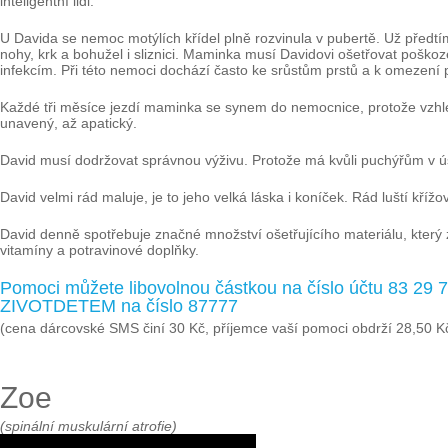
inteligentní lidi.
U Davida se nemoc motýlích křídel plně rozvinula v pubertě. Už předtí
nohy, krk a bohužel i sliznici. Maminka musí Davidovi ošetřovat poško
infekcím. Při této nemoci dochází často ke srůstům prstů a k omezení 
Každé tři měsíce jezdí maminka se synem do nemocnice, protože vzhle
unavený, až apatický.
David musí dodržovat správnou výživu. Protože má kvůli puchýřům v úst
David velmi rád maluje, je to jeho velká láska i koníček. Rád luští křížov
David denně spotřebuje značné množství ošetřujícího materiálu, který 
vitamíny a potravinové doplňky.
Pomoci můžete libovolnou částkou na číslo účtu 83 29
ZIVOTDETEM na číslo 87777
(cena dárcovské SMS činí 30 Kč, příjemce vaší pomoci obdrží 28,50 K
Zoe
(spinální muskulární atrofie)