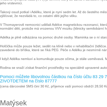
jeho vrstevníci.
Takový osud potkal i Adélku, které je nyní sedm let. Až do šestého měs
zjišťovat, že nezvládá to, co ostatní děti jejího věku.
V Thomayerově nemocnici udělali Adélce magnetickou rezonanci, která
normální děti, protože má vrozenou VVV mozku (klinicky semilobární ho
Adélka je plně odkázána na pomoc druhé osoby. Maminka se o ní stará so
Holčička může pouze ležet, sedět na klíně nebo v rehabilitační židličce
zavedené do bříška, které se říká PEG. Péče o Adélku je nesmírně ná
I když Adélka nemluví a komunikuje pouze očima, je stále usměvavá. Mamin
Rodina se snaží získat finanční prostředky na speciálně upravené auto
Pomoci můžete libovolnou částkou na číslo účtu 83 29
ZIVOTDETEM na číslo 87777
(cena dárcovské SMS činí 30 Kč, příjemce vaší pomoci obdrží 28,50 K
Matýsek