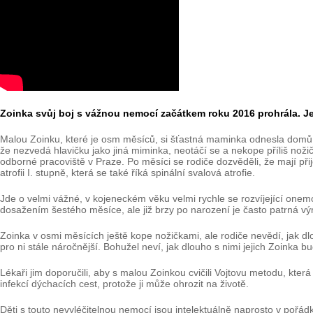
Zoinka svůj boj s vážnou nemocí začátkem roku 2016 prohrála. Je
Malou Zoinku, které je osm měsíců, si šťastná maminka odnesla domů 
že nezvedá hlavičku jako jiná miminka, neotáčí se a nekope příliš noži
odborné pracoviště v Praze. Po měsíci se rodiče dozvěděli, že mají přij
atrofii I. stupně, která se také říká spinální svalová atrofie.
Jde o velmi vážné, v kojeneckém věku velmi rychle se rozvíjející on
dosažením šestého měsíce, ale již brzy po narození je často patrná výr
Zoinka v osmi měsících ještě kope nožičkami, ale rodiče nevědí, jak d
pro ni stále náročnější. Bohužel neví, jak dlouho s nimi jejich Zoinka b
Lékaři jim doporučili, aby s malou Zoinkou cvičili Vojtovu metodu, kter
infekcí dýchacích cest, protože ji může ohrozit na životě.
Děti s touto nevyléčitelnou nemocí jsou intelektuálně naprosto v pořá