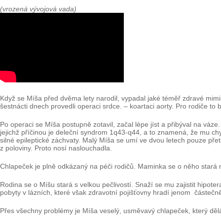
(vrozená vývojová vada)
Když se Míša před dvěma lety narodil, vypadal jaké téměř zdravé mimi
šestnácti dnech provedli operaci srdce. – koartaci aorty. Pro rodiče to b
Po operaci se Míša postupně zotavil, začal lépe jíst a přibýval na vá
jejichž příčinou je deleční syndrom 1q43-q44, a to znamená, že mu ch
silné epileptické záchvaty. Malý Míša se umí ve dvou letech pouze pře
z poloviny. Proto nosí naslouchadla.
Chlapeček je plně odkázaný na péči rodičů. Maminka se o něho stará ne
Rodina se o Míšu stará s velkou pečlivostí. Snaží se mu zajistit hipotera
pobyty v lázních, které však zdravotní pojišťovny hradí jenom částečn
Přes všechny problémy je Míša veselý, usměvavý chlapeček, který dělá