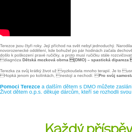
Terezce jsou čtyři roky. Její příchod na svět nebyl jednoduchý. Narod
novorozenecké oddělení, kde bohužel po pár hodinách začala dechově 
došlo k poškození pravé ručičky, a proto musí ručičku stále rozcvičov
diagnóza
Dětská mozková obrna (DMO) – spastická dipareza 
Terezka za svůj krátký život už vyzkoušela mnoho terapií. Je to u
Hopká jenom po kolínkách, nestojí a nechodí. 
Pro svůj samost
Pomoci Terezce
a dalším dětem s DMO můžete zaslán
Život dětem o.p.s. děkuje dárcům, kteří se rozhodli svo
Každý příspěve