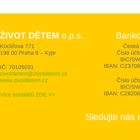
ŽIVOT DĚTEM
o.p.s.
Banko
Koclířova 771
Česká 
198 00 Praha 9 – Kyje
Číslo úč
BIC/SW
IBAN: CZ370
IČ: 70105031
zivotdetem@zivotdetem.cz
www.zivotdetem.cz
Číslo úč
BIC/SW
IBAN: CZ620
Více kontaktů ZDE >>
Sledujte nás 