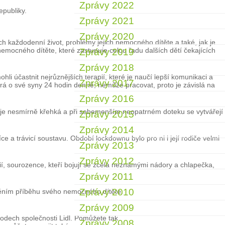
Zprávy 2022
epubliky.
Zprávy 2021
Zprávy 2020
ich každodenní život, problémy jejich nemocného dítěte a také, jak je
emocného dítěte, které zastupuje celou řadu dalších dětí čekajících
Zprávy 2019
Zprávy 2018
i účastnit nejrůznějších terapií, které je naučí lepší komunikaci a
Zprávy 2017
ará o své syny 24 hodin denně, nemůže pracovat, proto je závislá na
Zprávy 2016
erá je nesmírně křehká a při sebemenším neopatrném doteku se vytvářejí
Zprávy 2015
Zprávy 2014
e a trávicí soustavu. Období lockdownu bylo pro ni i její rodiče velmi
Zprávy 2013
Zprávy 2012
í, sourozence, kteří bojují se zcela neznámými nádory a chlapečka,
Zprávy 2011
Zprávy 2010
jněním příběhu svého nemocného dítěte.
Zprávy 2009
hodech společnosti Lidl. Pomůžete tak
Zprávy 2008