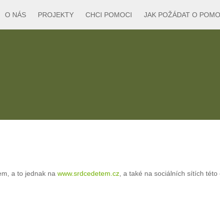
O NÁS
PROJEKTY
CHCI POMOCI
JAK POŽÁDAT O POM
tem, a to jednak na
www.srdcedetem.cz
, a také na sociálních sítích tét