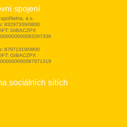
vní spojení
spořitelna, a.s.
tu: 83297339/0800
IFT: GIBACZPX
8000000000083297339
tu: 87971319/0800
IFT: GIBACZPX
8000000000087971319
na sociálních sítích