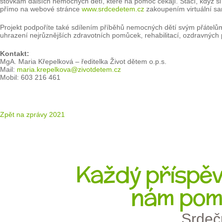
stovkám dalších nemocných dětí, které na pomoc čekají. Stačí, když si
přímo na webové stránce
www.srdcedetem.cz
zakoupením virtuální sa
Projekt podpoříte také sdílením příběhů nemocných dětí svým přátelům.
uhrazení nejrůznějších zdravotních pomůcek, rehabilitací, ozdravných
Kontakt:
MgA. Maria Křepelková – ředitelka Život dětem o.p.s.
Mail:
maria.krepelkova@zivotdetem.cz
Mobil: 603 216 461
Zpět na zprávy 2021
Každý příspěve
nám pom
Srdeč