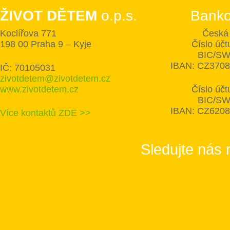
ŽIVOT DĚTEM
o.p.s.
Banko
Koclířova 771
Česká 
198 00 Praha 9 – Kyje
Číslo úč
BIC/SW
IBAN: CZ370
IČ: 70105031
zivotdetem@zivotdetem.cz
www.zivotdetem.cz
Číslo úč
BIC/SW
IBAN: CZ620
Více kontaktů ZDE >>
Sledujte nás 