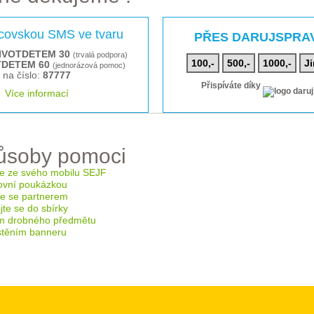
rcovskou SMS ve tvaru
PŘES DARUJSPRA
IVOTDETEM 30
(trvalá podpora)
100,-
500,-
1000,-
Ji
TDETEM 60
(jednorázová pomoc)
na číslo:
87777
Přispíváte díky
Více informací
působy pomoci
e ze svého mobilu SEJF
ovní poukázkou
te se partnerem
te se do sbírky
m drobného předmětu
těním banneru