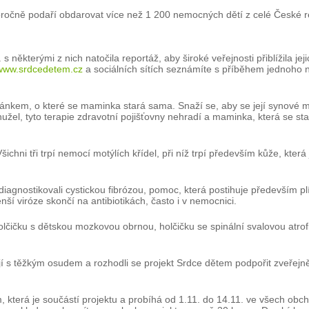
doročně podaří obdarovat více než 1 200 nemocných dětí z celé České r
některými z nich natočila reportáž, aby široké veřejnosti přiblížila jej
www.srdcedetem.cz
a sociálních sítích seznámíte s příběhem jednoho n
nkem, o které se maminka stará sama. Snaží se, aby se její synové mohl
užel, tyto terapie zdravotní pojišťovny nehradí a maminka, která se st
ichni tři trpí nemocí motýlích křídel, při níž trpí především kůže, kt
iagnostikovali cystickou fibrózou, pomoc, která postihuje především plíc
í viróze skončí na antibiotikách, často i v nemocnici.
čičku s dětskou mozkovou obrnou, holčičku se spinální svalovou atrofi
jují s těžkým osudem a rozhodli se projekt Srdce dětem podpořit zveře
, která je součástí projektu a probíhá od 1.11. do 14.11. ve všech obc