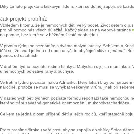
Díky tomuto projektu a laskavým lidem, kteří se do něj zapojí, se kaž
Jak projekt probíhá:
Vzhledem k tomu, že je nemocných dětí velký počet, Život dětem o.p.s. s 
pro ně pomoc nás všech důležitá. Každý týden se na webové stránce
na pomoc, bez které se v běžném životě neobejdou.
V prvním týdnu se seznámíte s dvěma malými autisty, Sebíkem a Kristiá
těší se, že snad jednou od obou uslyší to obyčejné slůvko „máma“. Boh
pomoc od ostatních.
V druhém týdnu poznáte rodinu Elinky a Matýska i s jejich maminkou. Vš
u nemocných bolestivé rány a puchýře.
Ve třetím týdnu poznáte malou Adrianku, které lékaři brzy po narození d
náročné, protože se musí se vyhýbat veškerým virům, jinak při sebemenš
V následných pěti týdnech poznáte formou reportáží také nemocnou hol
kterého trápí závažné genetické onemocnění, mukopolysacharidóza.
Celkem se jedná o osm příběhů dětí a jejich rodičů, kteří statečně bo
Proto prosíme širokou veřejnost, aby se zapojila do sbírky Srdce dětem