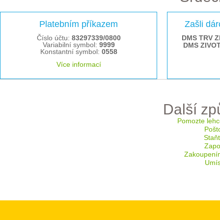
Platebním příkazem
Zašli dá
Číslo účtu:
83297339/0800
DMS TRV Z
Variabilní symbol:
9999
DMS ZIVO
Konstantní symbol:
0558
Více informací
Další z
Pomozte lehc
Pošt
Staň
Zapoj
Zakoupení
Umís