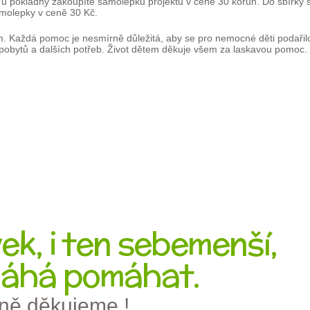
 u pokladny zakoupíte samolepku projektu v ceně 30 korun. Do sbírky se
molepky v ceně 30 Kč.
 Každá pomoc je nesmírně důležitá, aby se pro nemocné děti podařilo z
 pobytů a dalších potřeb. Život dětem děkuje všem za laskavou pomoc.
k, i ten sebemenší,
áhá pomáhat.
ně děkujeme !