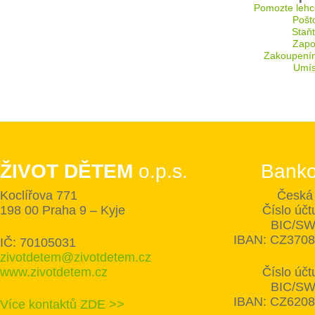
Pomozte lehc
Pošt
Staň
Zapoj
Zakoupení
Umís
ŽIVOT DĚTEM
o.p.s.
Banko
Koclířova 771
Česká 
198 00 Praha 9 – Kyje
Číslo úč
BIC/SW
IBAN: CZ370
IČ: 70105031
zivotdetem@zivotdetem.cz
www.zivotdetem.cz
Číslo úč
BIC/SW
IBAN: CZ620
Více kontaktů ZDE >>