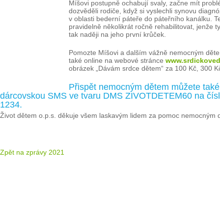
Míšovi postupně ochabují svaly, začne mít probl
dozvěděli rodiče, když si vyslechli synovu diagnó
v oblasti bederní páteře do páteřního kanálku. Te
pravidelně několikrát ročně rehabilitovat, jenže
tak naději na jeho první krůček.
Pomozte Míšovi a dalším vážně nemocným dětem n
také online na webové stránce
www.srdickoved
obrázek „Dávám srdce dětem“ za 100 Kč, 300 Kč
Přispět nemocným dětem můžete také
dárcovskou SMS ve tvaru DMS ZIVOTDETEM60 na číslo 8
1234.
Život dětem o.p.s. děkuje všem laskavým lidem za pomoc nemocným dě
Zpět na zprávy 2021