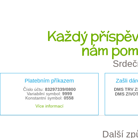
Každý příspěve
nám pom
Srdeč
Platebním příkazem
Zašli dá
Číslo účtu:
83297339/0800
DMS TRV Z
Variabilní symbol:
9999
DMS ZIVO
Konstantní symbol:
0558
Více informací
Další z