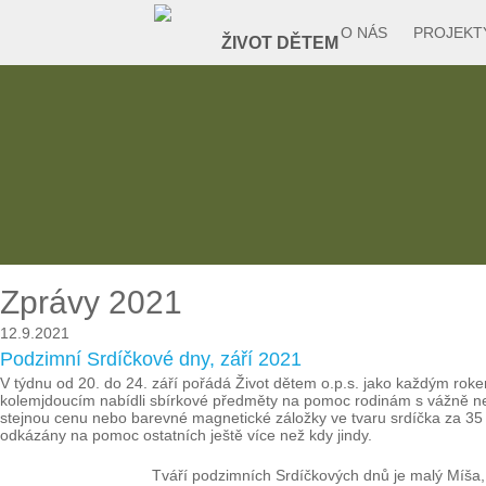
O NÁS
PROJEKT
Zprávy 2021
12.9.2021
Podzimní Srdíčkové dny, září 2021
V týdnu od 20. do 24. září pořádá Život dětem o.p.s. jako každým rokem 
kolemjdoucím nabídli sbírkové předměty na pomoc rodinám s vážně ne
stejnou cenu nebo barevné magnetické záložky ve tvaru srdíčka za 35 
odkázány na pomoc ostatních ještě více než kdy jindy.
Tváří podzimních Srdíčkových dnů je malý Míša, 