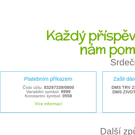
Každý příspěve
nám pom
Srdeč
Platebním příkazem
Zašli dá
Číslo účtu:
83297339/0800
DMS TRV Z
Variabilní symbol:
9999
DMS ZIVO
Konstantní symbol:
0558
Více informací
Další z