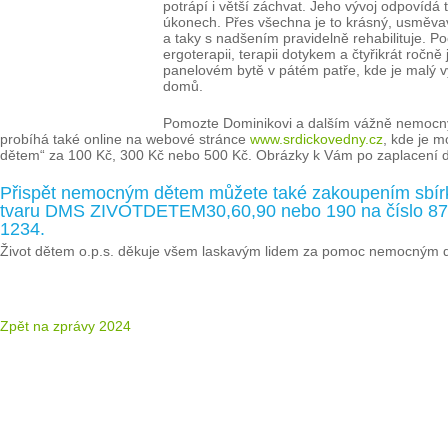
potrápí i větší záchvat. Jeho vývoj odpovídá
úkonech. Přes všechna je to krásný, usměvav
a taky s nadšením pravidelně rehabilituje. 
ergoterapii, terapii dotykem a čtyřikrát ročně
panelovém bytě v pátém patře, kde je malý vý
domů.
Pomozte Dominikovi a dalším vážně nemocným
probíhá také online na webové stránce
www.srdickovedny.cz
, kde je m
dětem“ za 100 Kč, 300 Kč nebo 500 Kč. Obrázky k Vám po zaplacení d
Přispět nemocným dětem můžete také zakoupením sbí
tvaru DMS ZIVOTDETEM30,60,90 nebo 190 na číslo 8777
1234.
Život dětem o.p.s. děkuje všem laskavým lidem za pomoc nemocným dě
Zpět na zprávy 2024