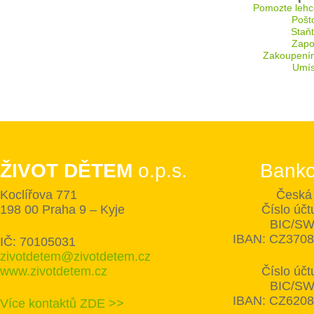
Pomozte lehc
Pošt
Staň
Zapoj
Zakoupení
Umís
ŽIVOT DĚTEM
o.p.s.
Banko
Koclířova 771
Česká 
198 00 Praha 9 – Kyje
Číslo úč
BIC/SW
IBAN: CZ370
IČ: 70105031
zivotdetem@zivotdetem.cz
www.zivotdetem.cz
Číslo úč
BIC/SW
IBAN: CZ620
Více kontaktů ZDE >>