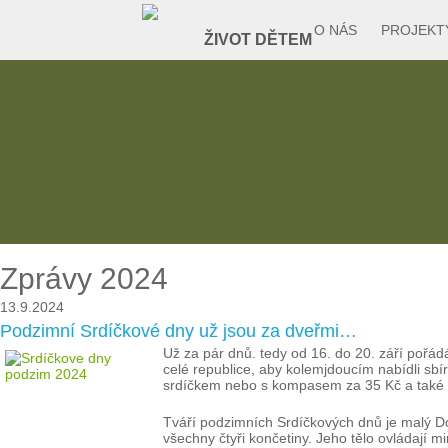
O NÁS
PROJEKT
Zprávy 2024
13.9.2024
Podzimní Srdíčkové dny už jsou za dveřmi…
Už za pár dnů. tedy od 16. do 20. září pořádá
celé republice, aby kolemjdoucím nabídli sb
srdíčkem nebo s kompasem za 35 Kč a také 
Tváří podzimních Srdíčkových dnů je malý Do
všechny čtyři končetiny. Jeho tělo ovládají m