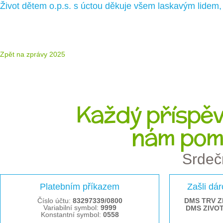
Život dětem o.p.s. s úctou děkuje všem laskavým lidem,
Zpět na zprávy 2025
Každý příspěve
nám pom
Srdeč
Platebním příkazem
Zašli dá
Číslo účtu:
83297339/0800
DMS TRV Z
Variabilní symbol:
9999
DMS ZIVO
Konstantní symbol:
0558