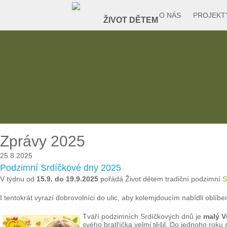
O NÁS
PROJEKT
Zprávy 2025
25.8.2025
Podzimní Srdíčkové dny 2025
V týdnu od
15.9. do 19.9.2025
pořádá Život dětem tradiční podzimní
S
I tentokrát vyrazí dobrovolníci do ulic, aby kolemjdoucím nabídli oblí
Tváří podzimních Srdíčkových dnů je
malý V
svého bratříčka velmi těšil. Do jednoho roku 