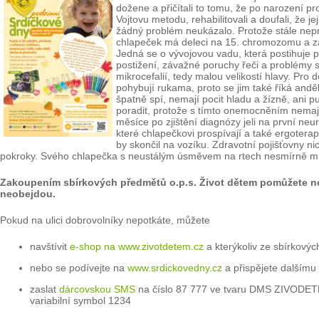
dožene a přičítali to tomu, že po narození pr
Vojtovu metodu, rehabilitovali a doufali, že j
žádný problém neukázalo. Protože stále nepros
chlapeček má deleci na 15. chromozomu a za
Jedná se o vývojovou vadu, která postihuje 
postižení, závažné poruchy řeči a problémy 
mikrocefalií, tedy malou velikostí hlavy. P
pohybují rukama, proto se jim také říká anděl
špatně spí, nemají pocit hladu a žízně, ani p
poradit, protože s tímto onemocněním nemají
měsíce po zjištění diagnózy jeli na první neu
které chlapečkovi prospívají a také ergotera
by skončil na vozíku. Zdravotní pojišťovny n
pokroky. Svého chlapečka s neustálým úsměvem na rtech nesmírně milují
Zakoupením sbírkových předmětů o.p.s. Život dětem pomůžete ne
neobejdou.
Pokud na ulici dobrovolníky nepotkáte, můžete
navštívit
e-shop na www.zivotdetem.cz
a kterýkoliv ze sbírkovýc
nebo se podívejte na
www.srdickovedny.cz
a přispějete dalším
zaslat
dárcovskou SMS
na číslo 87 777 ve tvaru DMS ZIVODETE
variabilní symbol 1234