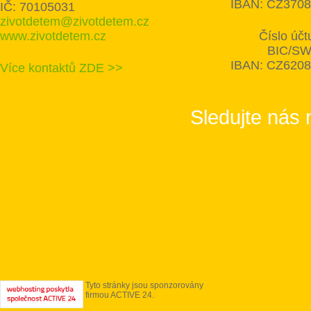
IBAN: CZ370
IČ: 70105031
zivotdetem@zivotdetem.cz
www.zivotdetem.cz
Číslo úč
BIC/SW
IBAN: CZ620
Více kontaktů ZDE >>
Sledujte nás 
Tyto stránky jsou sponzorovány
firmou ACTIVE 24.