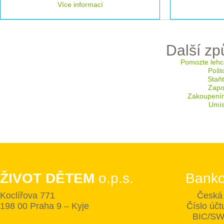
Více informací
Další z
Pomozte lehc
Pošt
Staň
Zapoj
Zakoupení
Umís
ŽIVOT DĚTEM
o.p.s.
Banko
Koclířova 771
Česká 
198 00 Praha 9 – Kyje
Číslo úč
BIC/SW